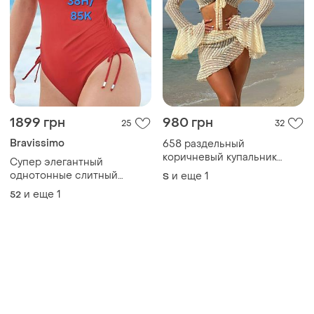
1899 грн
980 грн
25
32
Bravissimo
658 раздельный
коричневый купальник
Супер элегантный
комплект пляжный
однотонные слитный
и еще
1
S
четверка с лимонным
купальник батал на пышные
и еще
1
52
болеро и накидкой на
груди от bravissimo(новой)
бедра