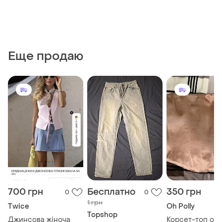
Еще продаю
700 грн
Бесплатно
350 грн
0
0
1 грн
Twice
Oh Polly
Topshop
Джинсова жіноча
Корсет-топ oh p