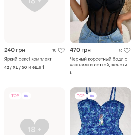
240 грн
470 грн
10
13
Яркий сексі комплект
Черный корсетный боди с
чашками и сеткой, женский
и еще
1
42 / XL / 50
топ-корсет на косточках
L
TOP
TOP