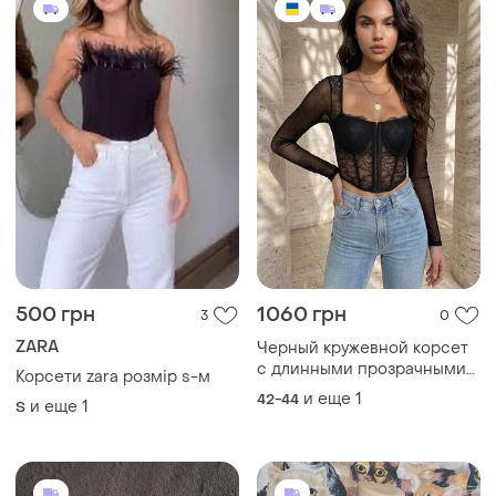
500 грн
1060 грн
3
0
ZARA
Черный кружевной корсет
с длинными прозрачными
Корсети zara розмір s-м
рукавами из сетки
и еще
1
42-44
и еще
1
S