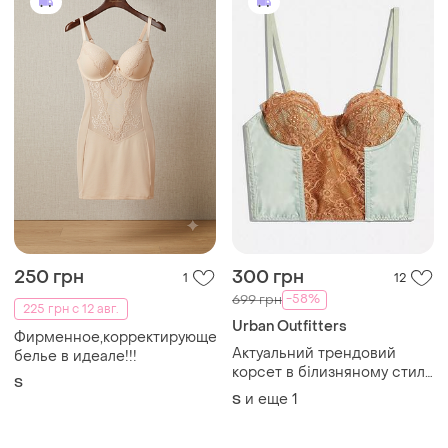
250 грн
300 грн
1
12
-58%
699 грн
225 грн с 12 авг.
Urban Outfitters
Фирменное,корректирующее
Актуальний трендовий
белье в идеале!!!
корсет в білизняному стилі
S
у2к з мереживом urban
и еще
1
S
outfitters uk 10 m 38 на
чашку b/c 🔥🔥🔥