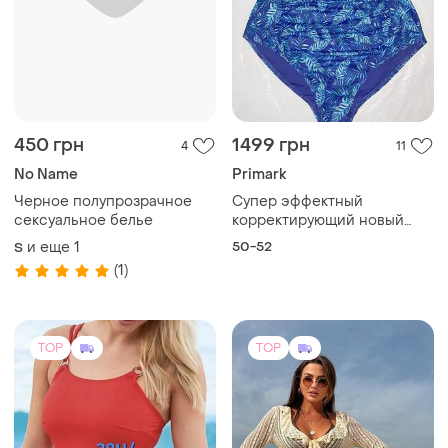
450 грн
1499 грн
4
11
No Name
Primark
Черное полупрозрачное
Супер эффектный
сексуальное белье
корректирующий новый
купальник с тропическим
и еще
1
50-52
S
принтом большого
(1)
размера.
TOP
TOP