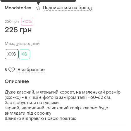
Подписаться на бренд
Moodstories
250
грн
-10%
225 грн
Международный
XХS
ХS
В избранное
8
Описание
Дуже класний, мягенький корсет, на маленький розмір
(ххс-хс) - в кінці є фото із заміром талії ~60-62 см.
Застьобується на ґудзики.
гарний, насичений, оливковий колір. класно буде
виглядати під сорочку
Швидко відправлю новою поштою