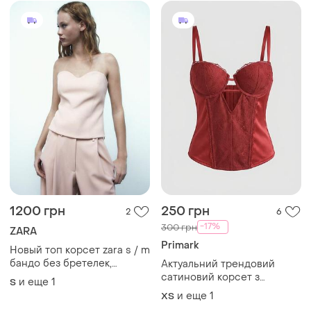
1200 грн
250 грн
2
6
-17%
300 грн
ZARA
Primark
Новый топ корсет zara s / m
бандо без бретелек,
Актуальний трендовий
базовый
сатиновий корсет з
и еще
1
S
мереживом primark xs-s
и еще
1
ХS
34-36 чашка в/с 🔥🔥🔥