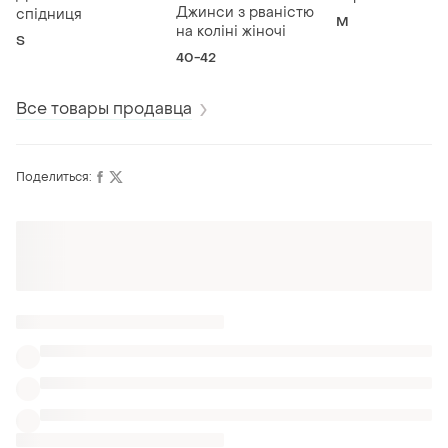
Джинси з рваністю
спідниця
M
на коліні жіночі
S
40-42
Все товары продавца
Поделиться: