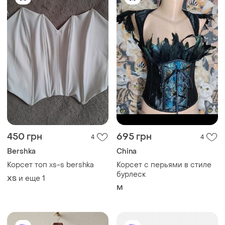
450 грн
695 грн
4
4
Bershka
China
Корсет топ xs-s bershka
Корсет с перьями в стиле
бурлеск
и еще
1
ХS
M