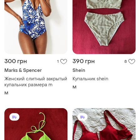
300 грн
390 грн
1
8
Marks & Spencer
Shein
Женский слитный закрытый
Купальник shein
купальник размера m
M
M