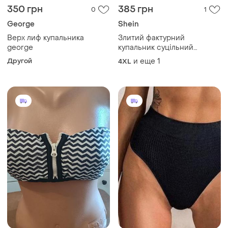
350 грн
385 грн
0
1
George
Shein
Верх лиф купальника
Злитий фактурний
george
купальник суцільний
купальник
Другой
и еще
1
4XL