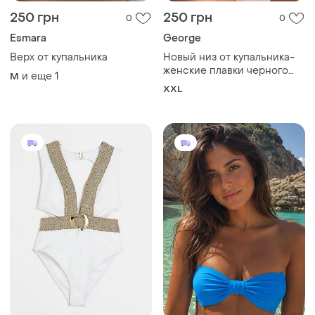
250 грн
250 грн
0
0
Esmara
George
Верх от купальника
Новый низ от купальника-
женские плавки черного
и еще
1
M
цвета из эластичной
XXL
фактурной ткани жатка, с
высокой посадкой, от
бренда george, 16/44/2
xl/52.