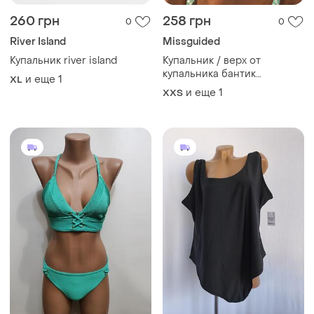
260 грн
258 грн
0
0
River Island
Missguided
Купальник river island
Купальник / верх от
купальника бантик
и еще
1
XL
missguided голубого цвета
и еще
1
XХS
made in uk, оригинал