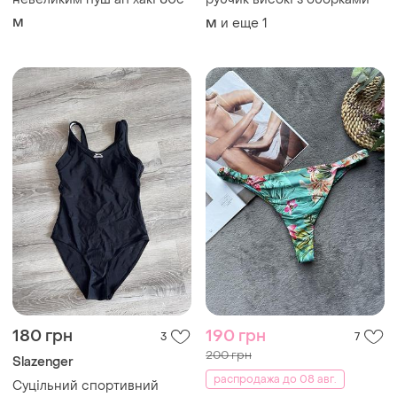
M
и еще
1
M
180 грн
190 грн
3
7
200 грн
Slazenger
распродажа до 08 авг.
Суцільний спортивний