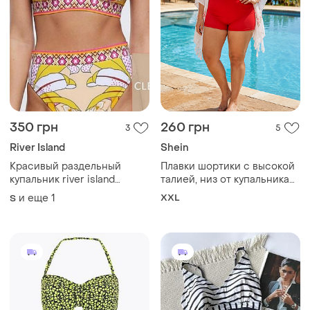
350 грн
260 грн
3
5
River Island
Shein
Красивый раздельный
Плавки шортики с высокой
купальник river island
талией, низ от купальника
womens floral halter bikini
56-58р
и еще
1
XXL
S
set💛🧡