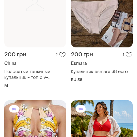
200 грн
200 грн
2
1
China
Esmara
Полосатый танкиный
Купальник esmara 38 euro
купальник - топ с v-
EU 38
образным вырезом и
M
плавки с белыми деталями
"ocean club"