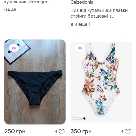
купальник slazenger, l
Calzedonia
UA 48
Низ від купальника плавки
стрінги безшовні з
мікрофібри в квітковий
и еще
1
S
принт
250 грн
350 грн
4
4