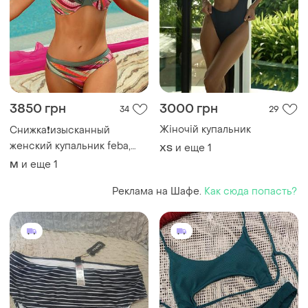
3850 грн
3000 грн
34
29
Жіночій купальник
Снижка❗️изысканный
женский купальник feba,
и еще
1
ХS
коллекция 2024🔥💝
и еще
1
M
Реклама на Шафе.
Как сюда попасть?