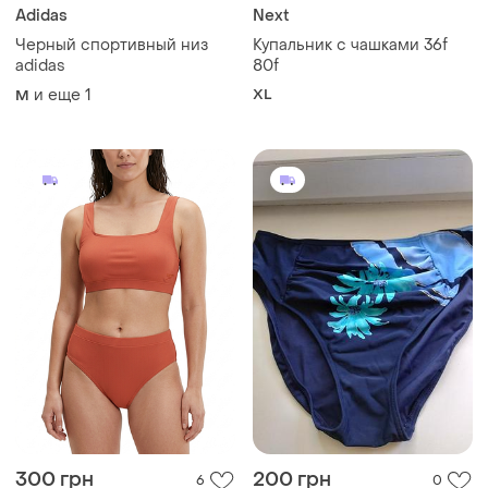
Adidas
Next
Черный спортивный низ
Купальник с чашками 36f
adidas
80f
и еще
1
XL
M
300 грн
200 грн
6
0