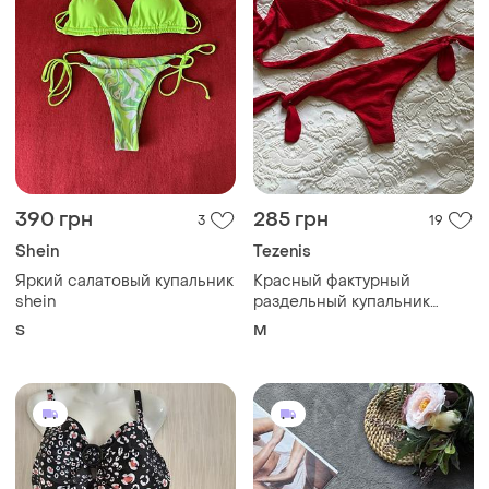
390 грн
285 грн
3
19
Shein
Tezenis
Яркий салатовый купальник
Красный фактурный
shein
раздельный купальник
tezenis
S
M