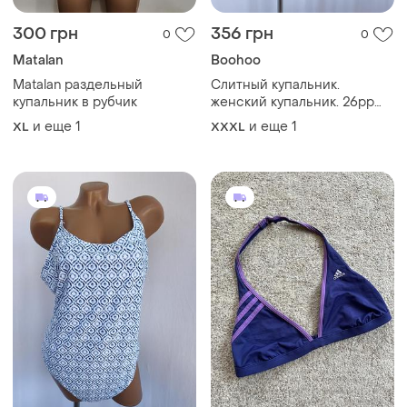
300 грн
356 грн
0
0
Мatalan
Boohoo
Matalan раздельный
Слитный купальник.
купальник в рубчик
женский купальник. 26рр
пог 60 см
и еще
1
и еще
1
XL
XXXL