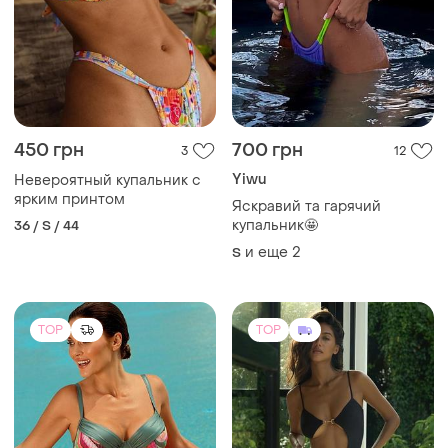
450 грн
700 грн
3
12
Yiwu
Невероятный купальник с
ярким принтом
Яскравий та гарячий
купальник🤩
36 / S / 44
и еще
2
S
TOP
TOP