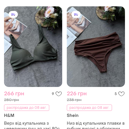
266 грн
226 грн
9
5
280 грн
238 грн
распродажа до 08 авг.
распродажа до 08 авг.
H&M
Shein
Верх від купальника з
Низ від купальника плавки в
невеликим пуш ап хакі 80с
рубчик високі з оборками