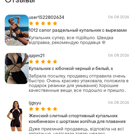
Отзывы
user1522802634
06.08.2026
1012 сапог раздельный купальник с вырезами
Купальник супер, все підійшло. Швидка
відправка, рекомендую продавця 🌸
qzpm21
06.08.2026
Купальник с юбочкой черный и белый, s
Забрала посылку, продавец отправила очень
быстро. Очень красиво упаковала, положила в
подарок резинки для умывания) Хорошие
качественные вещи, все подошло и пришло
тоже быстро
ijgsyu
06.08.2026
Женский слитный спортивный купальник
комбинезон с шортами aonihua для плавания
Дуже приємний продавець, відповіла на всі
запитання, надіслала товар швидко,