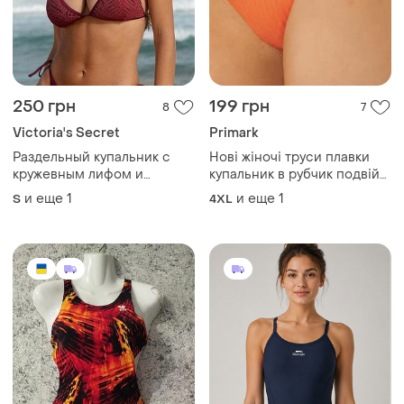
250 грн
199 грн
8
7
Victoria's Secret
Primark
Раздельный купальник с
Нові жіночі труси плавки
кружевным лифом и
купальник в рубчик подвійні
черными плавками со
батал 20
и еще
1
и еще
1
S
4XL
сборкой "victoria’s secrets"