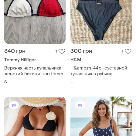
340 грн
300 грн
1
1
Tommy Hilfiger
H&M
Верхняя часть купальника
H&amp;m-44р.-суставной
женский бикини-топ tommy
купальник в рубчик
hilfiger имеет классический
S
L
треугольный дизайн с
вышитым логотипом
размер s