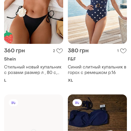
360 грн
380 грн
2
1
Shein
F&F
Стильный новый купальник
Синий слитный купальник в
с розами размер л , 80 с,
горох с ремешком р.16
85 в
L
XL