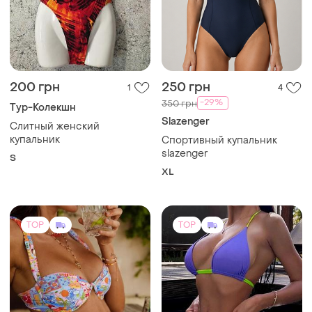
200 грн
250 грн
1
4
-29%
350 грн
Тур-Колекшн
Slazenger
Слитный женский
купальник
Спортивный купальник
slazenger
S
XL
TOP
TOP