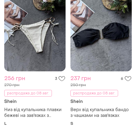
256 грн
237 грн
3
6
270 грн
250 грн
распродажа до 08 авг.
распродажа до 08 авг.
Shein
Shein
Низ від купальника плавки
Верх від купальника бандо
бежеві на зав'язках з
з чашками на зав'язках
металевим декором
L
S