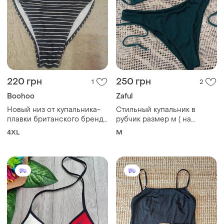
220 грн
250 грн
1
2
Boohoo
Zaful
Новый низ от купальника-
Стильный купальник в
плавки британского бренда
рубчик размер м ( на
boohoo, с высокой
маленькую грудь), изумруд
4XL
M
посадкой, в классическую
черно- белую
горизонтальную полоску,
20/48/4 xl/56.