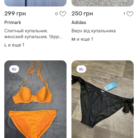
299 грн
250 грн
0
1
Primark
Adidas
Слитный купальник.
Верх від купальника
женский купальник. 16рр.
и еще
1
M
пог 46 см
и еще
1
L