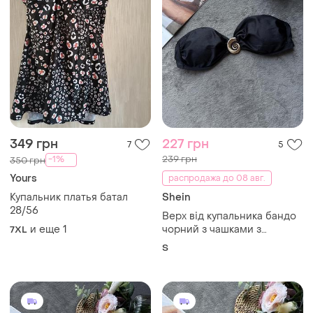
349 грн
227 грн
7
5
239 грн
-1%
350 грн
Yours
распродажа до 08 авг.
Купальник платья батал
Shein
28/56
Верх від купальника бандо
и еще
1
чорний з чашками з
7XL
мушлями
S