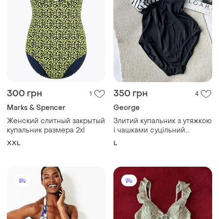
300 грн
350 грн
1
4
Marks & Spencer
George
Женский слитный закрытый
Злитий купальник з утяжкою
купальник размера 2xl
і чашками суцільний
купальник
XXL
L