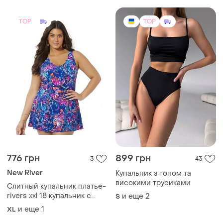
TOP
TOP
776 грн
899 грн
3
43
New River
Купальник з топом та
високими трусиками
Слитный купальник платье-
rivers xxl 18 купальник с
и еще
2
S
юбкой большой размер
и еще
1
XL