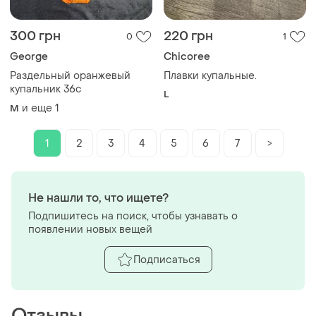
300 грн
220 грн
0
1
George
Chicoree
Раздельный оранжевый
Плавки купальные.
купальник 36с
L
и еще
1
M
1
2
3
4
5
6
7
>
Не нашли то, что ищете?
Подпишитесь на поиск, чтобы узнавать о
появлении новых вещей
Подписаться