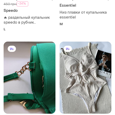
-34%
450 грн
Essentiel
Speedo
Низ плавки от купальника
essentiel
​🔥 раздельный купальник
speedo в рубчик
M
(теракотовый)
L