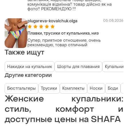
комунікація відмінна!! товар дійсно як на
фото!! РЕКОМЕНДУЮ !!!
plugareva-kovalchuk.olga
05.08.2026
Плавки, трусики от купальника, низ
Супер, приятное отношение, очень
рекомендую, товар отличный
Также ищут
Накидки на купальник
Шорты для плавания
Купальники
Другие категории
Бюстгальтеры
Трусики
Комплекты
Носки
Боди
К
Женские купальники:
стиль, комфорт и
доступные цены на SHAFA