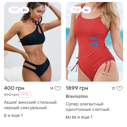
TOP
TOP
400 грн
1899 грн
14
21
-19%
490 грн
Bravissimo
Акция! женский стильный
Супер элегантный
черный сексуальный
однотонные слитный
купальник на одно плечо
купальник батал на пышные
и еще
1
S
и еще
1
EU 52
раздельный
груди от bravissimo(новой)