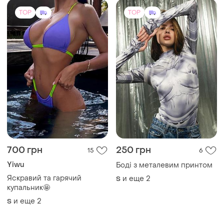
TOP
TOP
700 грн
250 грн
15
6
Yiwu
Боді з металевим принтом
Яскравий та гарячий
и еще
2
S
купальник🤩
и еще
2
S