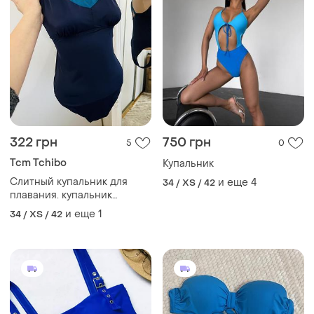
322 грн
750 грн
5
0
Tcm Tchibo
Купальник
Слитный купальник для
и еще
4
34 / XS / 42
плавания. купальник
цельный. купальник в
и еще
1
34 / XS / 42
бассейн. спортивный
купальник. оригинальный
спортивный купальник в
бассейн