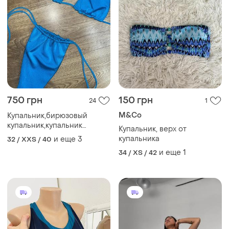
750 грн
150 грн
24
1
M&Co
Купальник,бирюзовый
купальник,купальник
Купальник, верх от
бикини,купальник
купальника
и еще
3
32 / XXS / 40
шторки,синий
и еще
1
34 / XS / 42
купальник,голубой
купальник