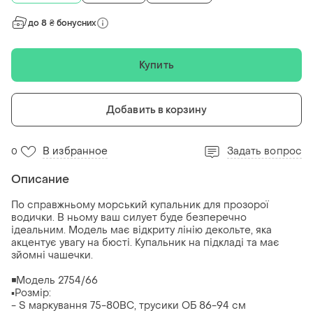
до 8 ₴ бонусних
Купить
Добавить в корзину
В избранное
Задать вопрос
0
Описание
По справжньому морський купальник для прозорої
водички. В ньому ваш силует буде безперечно
ідеальним. Модель має відкриту лінію декольте, яка
акцентує увагу на бюсті. Купальник на підкладі та має
зйомні чашечки.
◾️Модель 2754/66
▪️Розмір:
- S маркування 75-80ВС, трусики ОБ 86-94 см