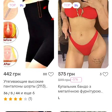
TOP
TOP
442 грн
575 грн
88
3
-5%
599 грн
Утягивающие высокие
панталоны шорты (2113)
Купальник бандо з
трусы утягивающие
металічною фурнітурою
и еще
6
36 / S / 44
послеродовое
червоний новий, розмір л
L
(1)
послеоперационное белье