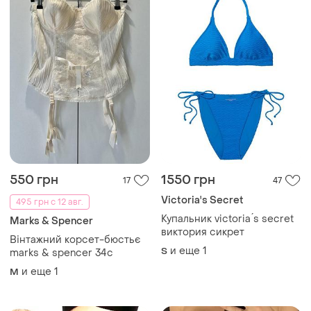
550 грн
1550 грн
17
47
Victoria's Secret
495 грн с 12 авг.
Купальник victoria ́s secret
Marks & Spencer
виктория сикрет
Вінтажний корсет-бюстьє
и еще
1
S
marks & spencer 34c
и еще
1
M