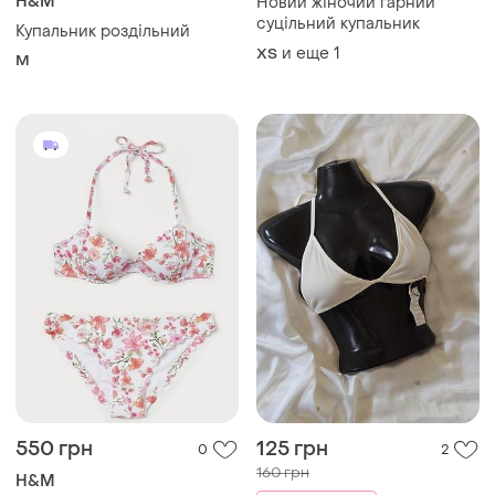
H&M
Новий жіночий гарний
суцільний купальник
Купальник роздільний
и еще
1
ХS
M
550 грн
125 грн
0
2
160 грн
H&M