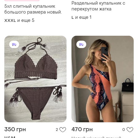
Раздельный купальник с
5хл слитный купальник
перекрутом жатка
большого размера новый.
и еще
1
L
и еще
5
XXXL
350 грн
470 грн
2
0