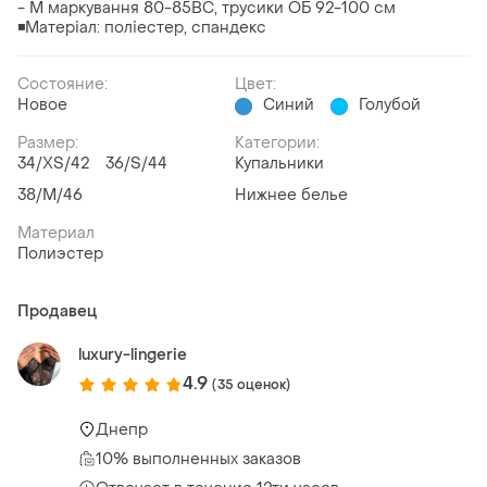
- M маркування 80-85ВС, трусики ОБ 92-100 см
◾️Матеріал: поліестер, спандекс
Состояние:
Цвет:
Новое
Синий
Голубой
Размер:
Категории:
34/XS/42
36/S/44
Купальники
38/M/46
Нижнее белье
Материал
Полиэстер
Продавец
luxury-lingerie
4.9
(35 оценок)
Днепр
10% выполненных заказов