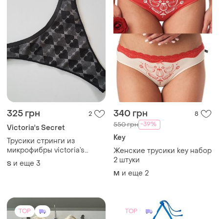
325 грн
340 грн
2
8
-39%
550 грн
Victoria's Secret
Key
Трусики стринги из
микрофибры victoria’s
Женские трусики key набор
secret 🔥акция! 🔥 дарим
2 штуки
и еще
3
S
скидку 20%
и еще
2
M
TOP
TOP