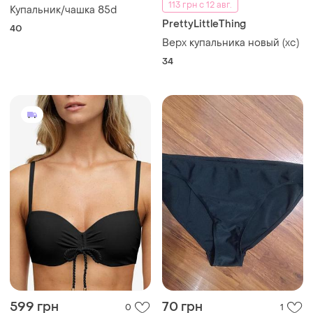
113 грн с 12 авг.
Купальник/чашка 85d
PrettyLittleThing
40
Верх купальника новый (хс)
34
599 грн
70 грн
0
1