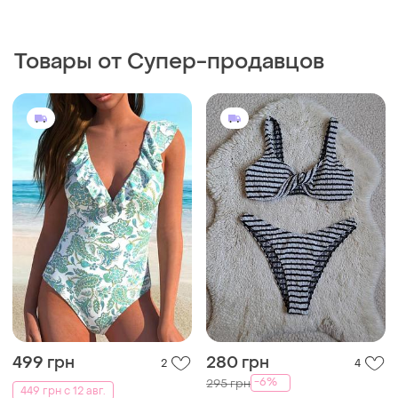
Товары от Супер-продавцов
499 грн
280 грн
2
4
-6%
295 грн
449 грн с 12 авг.