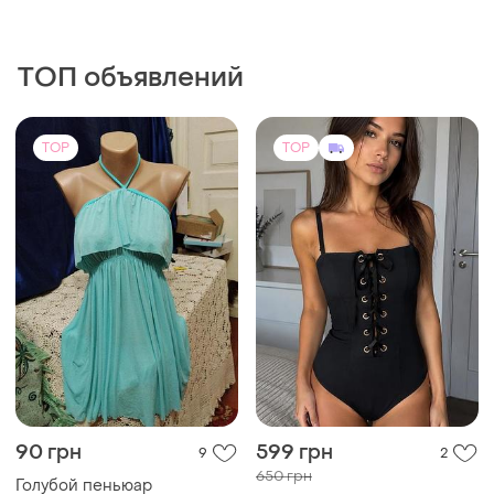
ТОП объявлений
TOP
TOP
90 грн
599 грн
9
2
650 грн
Голубой пеньюар