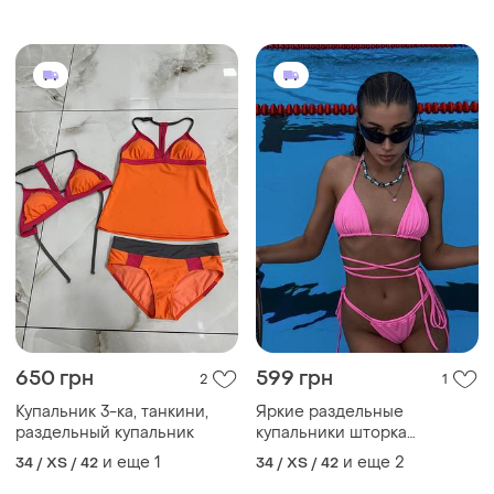
650 грн
599 грн
2
1
Купальник 3-ка, танкини,
Яркие раздельные
раздельный купальник
купальники шторка
бифлекс
и еще
1
и еще
2
34 / XS / 42
34 / XS / 42