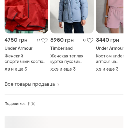
4750 грн
5950 грн
3440 грн
17
0
Under Armour
Timberland
Under Armour
Женский
Женская теплая
Костюм under
спортивный костюм
куртка пуховик
armour ua
under armour
timeberland
unstoppable fle
и еще
3
и еще
3
и еще
3
ХS
XХS
ХS
оригинал!
unstoppable ❤️
Все товары продавца
Поделиться: