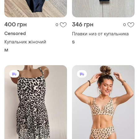
400 грн
346 грн
0
0
Censored
Плавки низ от купальника
Купальник жіночий
S
M