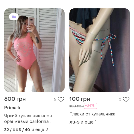
500 грн
100 грн
5
0
-34%
150 грн
Primark
Плавки от купальника
Яркий купальник неон
оранжевый california
и еще
1
XS-S
paradise
и еще
2
32 / XXS / 40