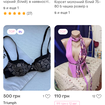
чорний ,білий). в наявності
Корсет молочний білий 75-
декілька
80 b чашка розмір s
и еще
1
S
и еще
1
S
(27)
TOP
TOP
500 грн
110 грн
1
12
Triumph
99 грн с 12 авг.