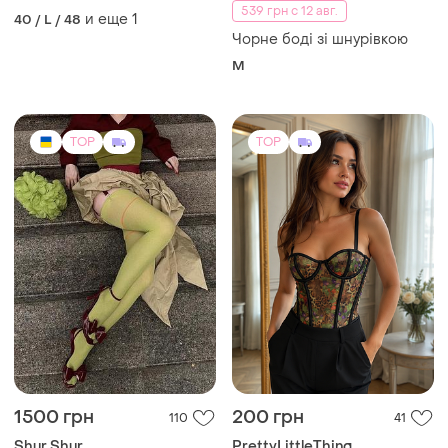
539 грн с 12 авг.
и еще
1
40 / L / 48
Чорне боді зі шнурівкою
M
TOP
TOP
1500 грн
200 грн
110
41
Shur Shur
PrettyLittleThing