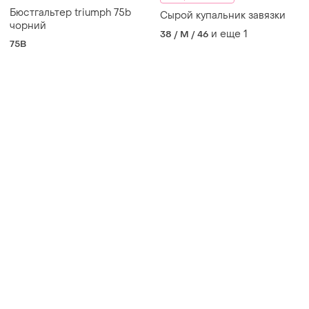
Бюстгальтер triumph 75b
Сырой купальник завязки
чорний
и еще
1
38 / M / 46
75B