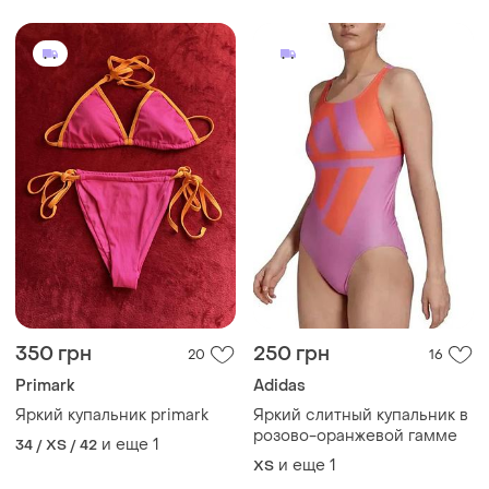
350 грн
250 грн
20
16
Primark
Adidas
Яркий купальник primark
Яркий слитный купальник в
розово-оранжевой гамме
и еще
1
34 / XS / 42
и еще
1
ХS