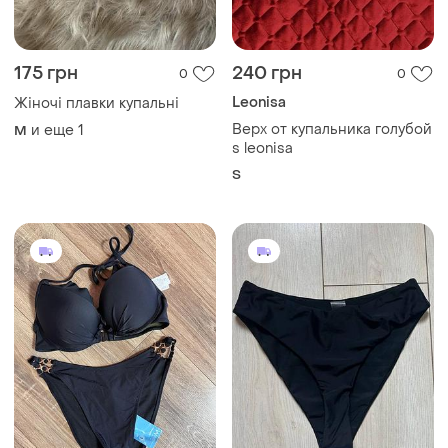
175 грн
240 грн
0
0
Leonisa
Жіночі плавки купальні
Верх от купальника голубой
и еще
1
M
s leonisa
S