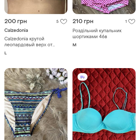
200 грн
210 грн
5
1
Calzedonia
Роздільний купальник
шортиками 46в
Calzedonia крутой
леопардовый верх от
M
купальника с косточками
L
качественного бренда
(италия