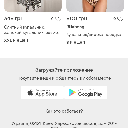
348 грн
800 грн
0
0
Billabong
Слитный купальник.
женский купальник. размер
Купальник/висока посадка
3хл
и еще
1
XXL
и еще
1
S
Загружайте приложение
Покупайте вещи и общайтесь в любом месте
Как это работает?
Украина, 02121, Киев, Харьковское шоссе, дом 201-