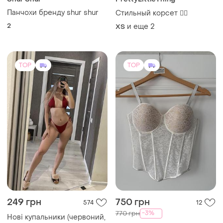
Панчохи бренду shur shur
Стильный корсет ❤️‍🔥
2
и еще
2
ХS
TOP
TOP
249 грн
750 грн
574
12
-3%
770 грн
Нові купальники (червоний,