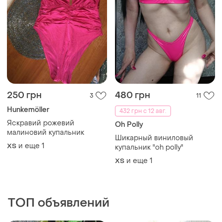
250 грн
480 грн
3
11
Hunkemöller
432 грн с 12 авг.
Яскравий рожевий
Oh Polly
малиновий купальник
Шикарный виниловый
и еще
1
ХS
купальник "oh polly"
и еще
1
ХS
ТОП объявлений