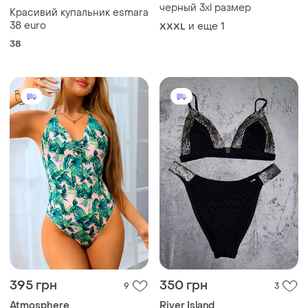
черный 3xl размер
Красивий купальник esmara
38 euro
и еще
1
XXXL
38
395 грн
350 грн
9
3
Atmosphere
River Island