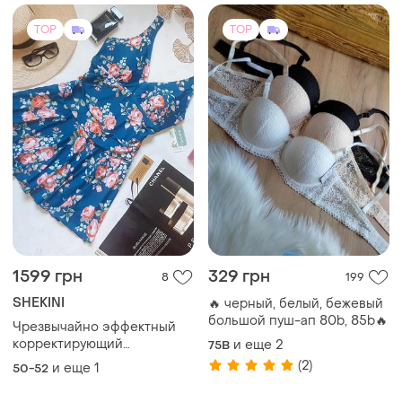
TOP
TOP
1599 грн
329 грн
8
199
SHEKINI
🔥 черный, белый, бежевый
большой пуш-ап 80b, 85b🔥
Чрезвычайно эффектный
корректирующий
и еще
2
75B
купальник- платье с
(2)
и еще
1
50-52
цветочным принтом на
елегантну панянку.