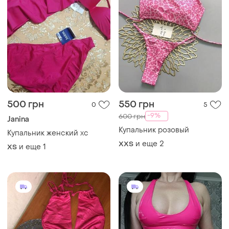
500 грн
550 грн
0
5
-9%
600 грн
Janina
Купальник розовый
Купальник женский хс
и еще
2
XХS
и еще
1
ХS