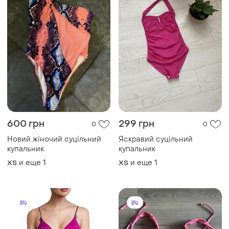
600 грн
299 грн
0
0
Новий жіночий суцільний
Яскравий суцільний
купальник
купальник
и еще
1
и еще
1
ХS
ХS