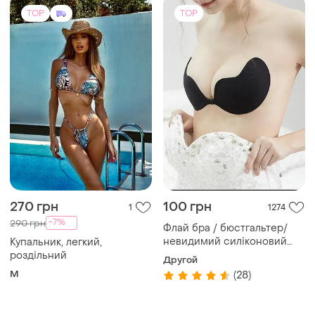
TOP
TOP
270 грн
100 грн
1
1274
-7%
290 грн
Флай бра / бюстгальтер/
невидимий силіконовий
Купальник, легкий,
бюст
роздільний
Другой
M
(28)