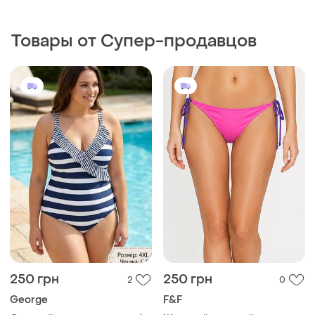
Товары от Супер-продавцов
250 грн
250 грн
2
0
George
F&F