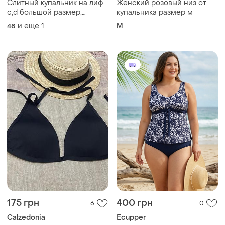
Слитный купальник на лиф
Женский розовый низ от
c,d большой размер,
купальника размер м
бассейн море
и еще
1
M
48
175 грн
400 грн
6
0
Calzedonia
Ecupper