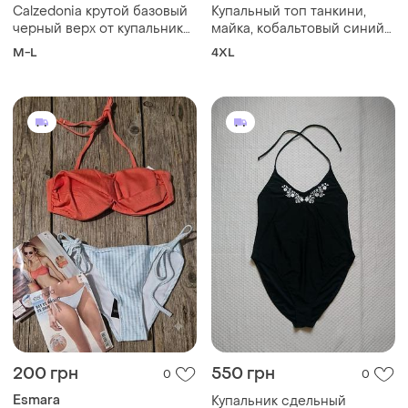
Calzedonia крутой базовый
Купальный топ танкини,
черный верх от купальника
майка, кобальтовый синий
на завязках качественного
и белый цветочный принт,
M-L
4XL
бренда чашка - 15х15 см
большой размер plus size
200 грн
550 грн
0
0
Esmara
Купальник сдельный