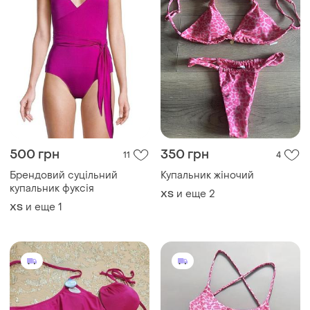
500 грн
350 грн
11
4
Брендовий суцільний
Купальник жіночий
купальник фуксія
и еще
2
ХS
и еще
1
ХS