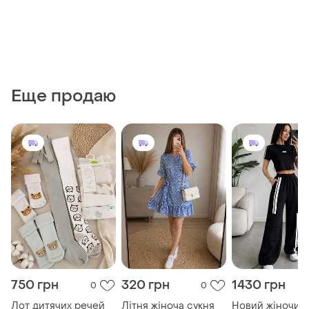
Еще продаю
750 грн
320 грн
1430 грн
0
0
Лот дитячих речей
Літня жіноча сукня
Новий жіночий