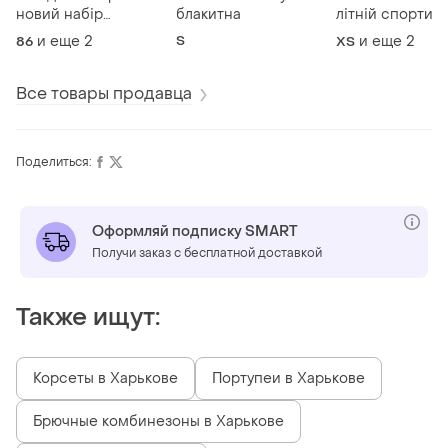
новий набір
блакитна
літній спортив
шкарпетки колготки
костюм
и еще
2
S
и еще
2
86
ХS
бодіки боді 18-24
місяців 92 розмір
Все товары продавца
Поделиться:
Оформляй подписку SMART
Получи заказ с бесплатной доставкой
Также ищут:
Корсеты в Харькове
Портупеи в Харькове
Брючные комбинезоны в Харькове