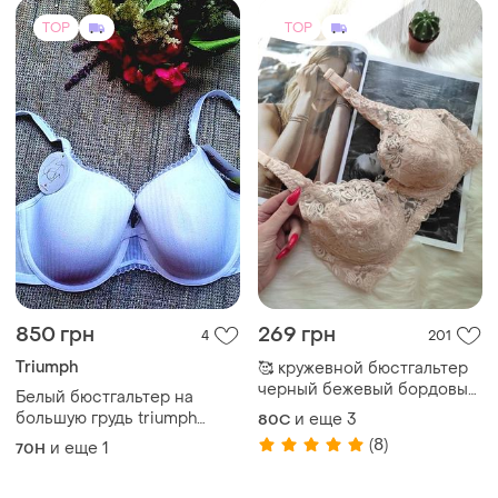
TOP
TOP
850 грн
269 грн
4
201
Triumph
🥰 кружевной бюстгальтер
черный бежевый бордовый
Белый бюстгальтер на
чашка с
большую грудь triumph
и еще
3
80C
beauty full idol 80f, 70h
(8)
и еще
1
70H