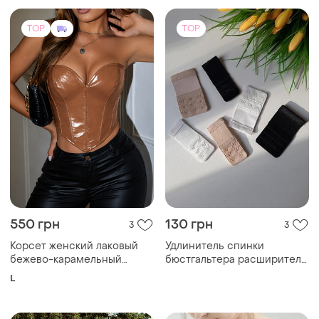
TOP
TOP
550 грн
130 грн
3
3
Корсет женский лаковый
Удлинитель спинки
бежево-карамельный
бюстгальтера расширитель
экокожа бюстье топ без
удлинитель застежки
L
бретелей со шнуровкой
увеличитель объема
вечерний клубный стиль