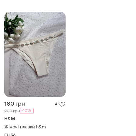
размер 38, низ размер 36)
180 грн
4
-10%
200 грн
H&M
Жіночі плавки h&m
EU 36