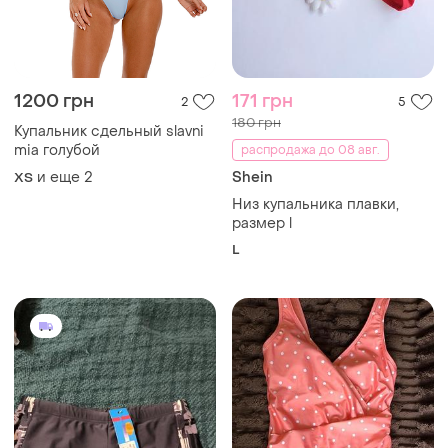
1200 грн
171 грн
2
5
180 грн
Купальник сдельный slavni
mia голубой
распродажа до 08 авг.
и еще
2
Shein
ХS
Низ купальника плавки,
размер l
L