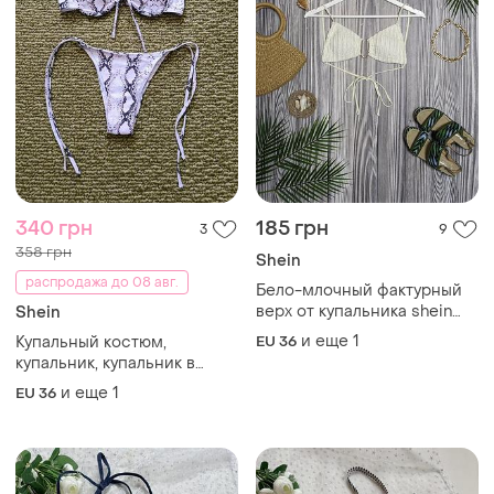
340 грн
185 грн
3
9
358 грн
Shein
распродажа до 08 авг.
Бело-млочный фактурный
верх от купальника shein
Shein
#3872
и еще
1
Купальный костюм,
EU 36
купальник, купальник в
змеиный принт
и еще
1
EU 36