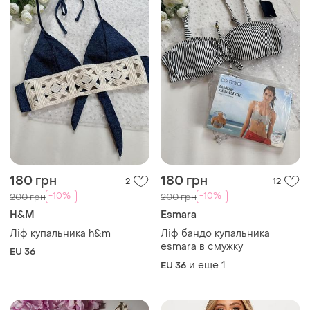
180 грн
180 грн
2
12
-10%
-10%
200 грн
200 грн
H&M
Esmara
Ліф купальника h&m
Ліф бандо купальника
esmara в смужку
EU 36
и еще
1
EU 36