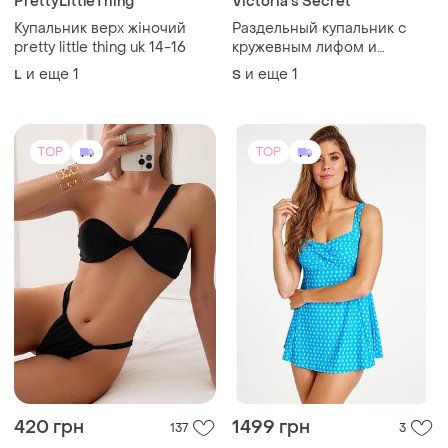
PrettyLittleThing
Victoria's Secret
Купальник верх жіночий
Раздельный купальник с
pretty little thing uk 14-16
кружевным лифом и
черными плавками со
и еще
1
и еще
1
L
S
сборкой "victoria’s secrets"
TOP
TOP
420 грн
1499 грн
137
3