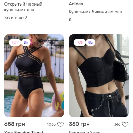
Adidas
Открытый черный
купальник для
Купальник бикини adidas
равномерного загара
и еще
3
ХS
S
TOP
TOP
658 грн
350 грн
4035
346
Your Fashion Trend