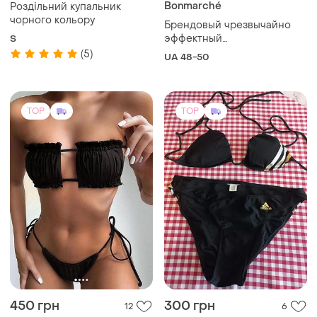
Bonmarché
Роздільний купальник
чорного кольору
Брендовый чрезвычайно
эффектный
S
корректирующий
(5)
UA 48-50
купальник- платье
бирюзового цвета от
bonmarché.
TOP
TOP
450 грн
300 грн
12
6