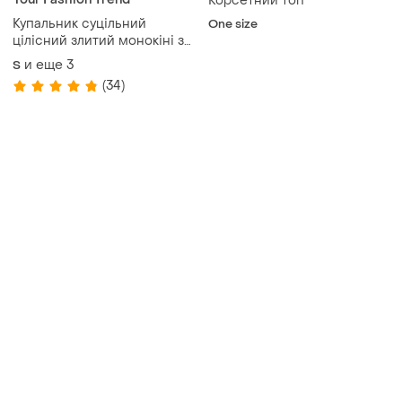
Корсетний топ
Купальник суцільний
One size
цілісний злитий монокіні з
прозорими вставками
и еще
3
S
новий
(34)