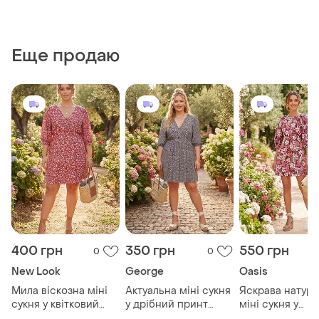
Еще продаю
400 грн
350 грн
550 грн
0
0
New Look
George
Oasis
Мила віскозна міні
Актуальна міні сукня
Яскрава натура
сукня у квітковий
у дрібний принт
міні сукня у
принт №649/26
№388/92
квітковий прин