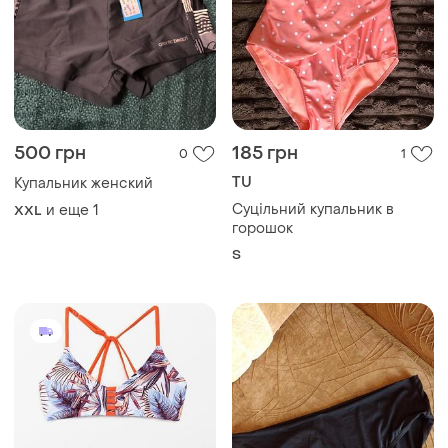
500 грн
185 грн
0
1
TU
Купальник женский
Суцільний купальник в
и еще
1
XXL
горошок
S