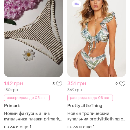
142 грн
351 грн
3
9
150 грн
369 грн
распродажа до 08 авг.
распродажа до 08 авг.
Primark
PrettyLittleThing
Новый фактурный низ
Новый тропический
купальника плавки primark,
купальник prettylittlething с
eur 34-36
рюшами и завязкой (верх
и еще
1
и еще
1
EU 34
EU 36