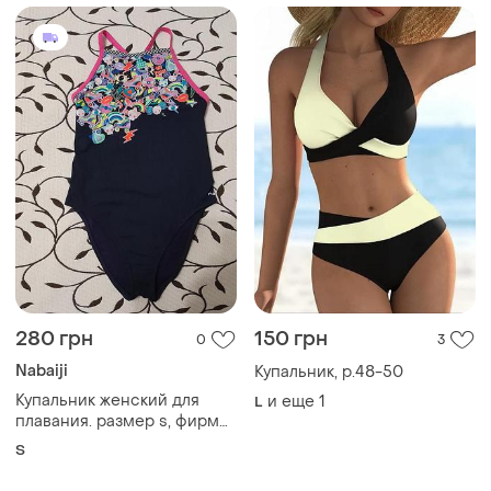
280 грн
150 грн
0
3
Nabaiji
Купальник, р.48-50
Купальник женский для
и еще
1
L
плавания. размер s, фирмы
nabaiji
S