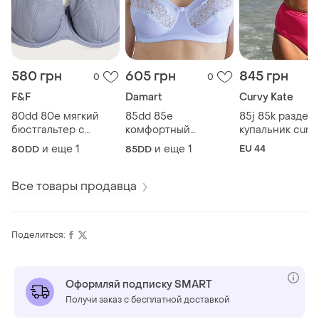
580 грн
605 грн
845 грн
0
0
F&F
Damart
Curvy Kate
80dd 80e мягкий
85dd 85e
85j 85k раздел
бюстгальтер с
комфортный
купальник curvy
полной чашкой в
поддерживающий
бюст балконет 
и еще
1
и еще
1
EU 44
80DD
85DD
рубчик
бюстгальтер без
высокие плавк
косточек
Все товары продавца
Поделиться:
Оформляй подписку SMART
Получи заказ с бесплатной доставкой