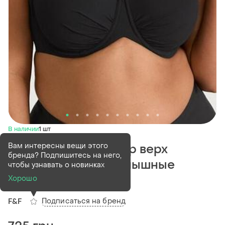
В наличии
1 шт
Вам интересны вещи этого
90e 90f бюстгальтер верх
бренда? Подпишитесь на него,
купальника лиф на пышные
чтобы узнавать о новинках
формы
Хорошо
Подписаться на бренд
F&F