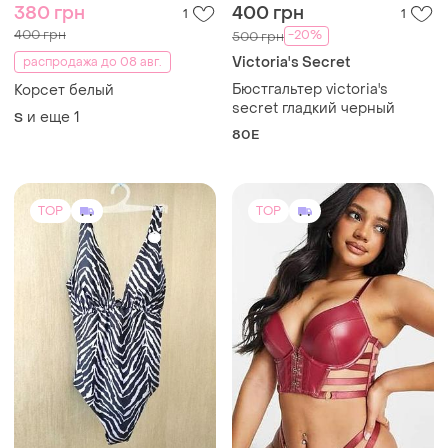
380 грн
400 грн
1
1
400 грн
-20%
500 грн
Victoria's Secret
распродажа до 08 авг.
Бюстгальтер victoria's
Корсет белый
secret гладкий черный
и еще
1
S
80E
TOP
TOP