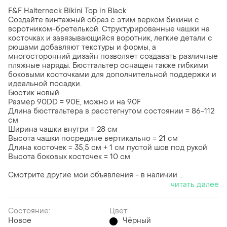
F&F Halterneck Bikini Top in Black
Создайте винтажный образ с этим верхом бикини с
воротником-бретелькой. Структурированные чашки на
косточках и завязывающийся воротник, легкие детали с
рюшами добавляют текстуры и формы, а
многосторонний дизайн позволяет создавать различные
пляжные наряды. Бюстгальтер оснащен также гибкими
боковыми косточками для дополнительной поддержки и
идеальной посадки.
Бюстик новый.
Размер 90DD = 90E, можно и на 90F
Длина бюстгальтера в расстегнутом состоянии = 86-112
см
Ширина чашки внутри = 28 см
Высота чашки посредине вертикально = 21 см
Длина косточек = 35,5 см + 1 см пустой шов под рукой
Высота боковых косточек = 10 см
Смотрите другие мои объявления - в наличии ...
читать далее
Состояние:
Цвет:
Новое
Чёрный