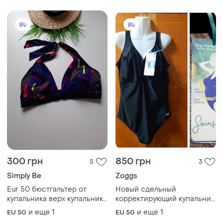
300 грн
850 грн
5
3
Simply Be
Zoggs
Eur 50 бюстгальтер от
Новый сдельный
купальника верх купальника
корректирующий купальник
на большую грудь
от zoggs
и еще
1
и еще
1
EU 50
EU 50