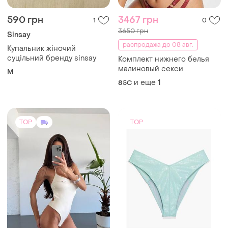
590 грн
3467 грн
1
0
3650 грн
Sinsay
распродажа до 08 авг.
Купальник жіночий
суцільний бренду sinsay
Комплект нижнего белья
малиновый секси
M
и еще
1
85C
TOP
TOP