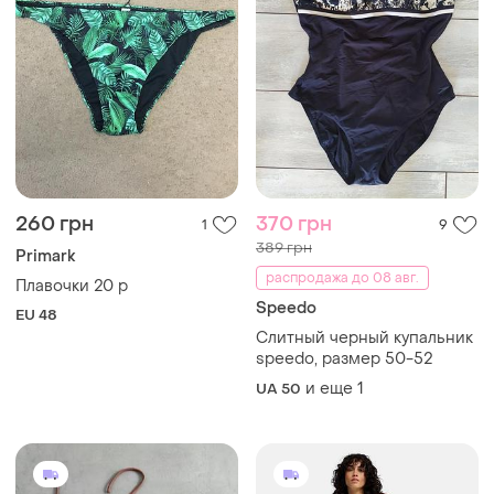
260 грн
370 грн
1
9
389 грн
Primark
распродажа до 08 авг.
Плавочки 20 р
Speedo
EU 48
Слитный черный купальник
speedo, размер 50-52
и еще
1
UA 50