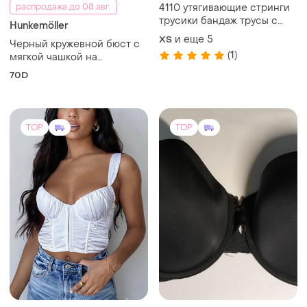
распродажа до 08 авг.
4110 утягивающие стринги
трусики бандаж трусы с
Hunkemöller
утяжкой корсет
и еще
5
ХS
Черный кружевной бюст с
(1)
мягкой чашкой на
косточках hunkemoller 70d
70D
80d
TOP
TOP