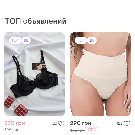
ТОП объявлений
TOP
TOP
370 грн
290 грн
22
122
390 грн
-23%
375 грн