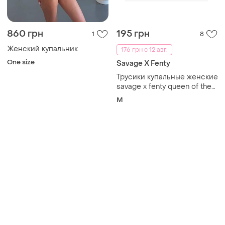
860 грн
195 грн
1
8
Женский купальник
176 грн с 12 авг.
One size
Savage X Fenty
Трусики купальные женские
savage x fenty queen of the
galaxy cheeky m мятные
M
фактурные