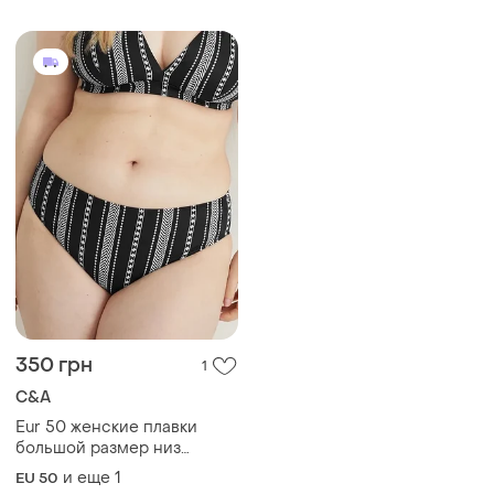
350 грн
1
C&A
Eur 50 женские плавки
большой размер низ
купальника батал No 211
и еще
1
EU 50