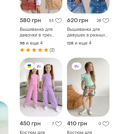
580 грн
620 грн
55
28
Вышиванка для
Вышиванка для
девочки в трех
девушек в разных
цветах
цветах, вышитая
и еще
4
и еще
4
98
128
рубашка
(2)
450 грн
410 грн
7
0
Костюм для
Костюм для