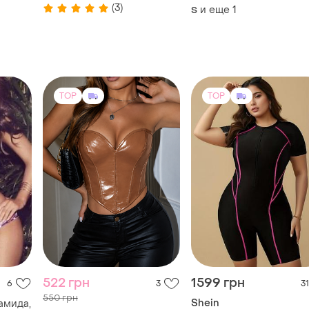
"жатка" тренд жатый
(3)
и еще
1
S
1100
эффект качественный
TOP
TOP
522 грн
1599 грн
6
3
31
550 грн
Shein