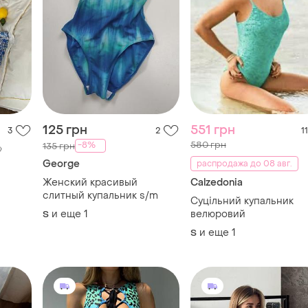
125 грн
551 грн
3
2
11
580 грн
-8%
135 грн

George
распродажа до 08 авг.
Женский красивый
Calzedonia
слитный купальник s/m
Суцільний купальник
и еще
1
велюровий
S
и еще
1
S