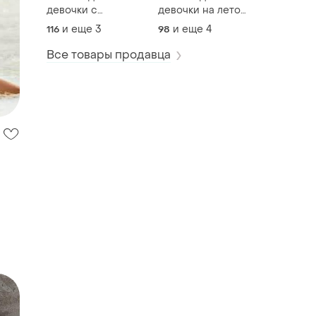
девочки с
девочки на лето
широкими
4266
и еще
3
и еще
4
116
98
брюками
Все товары продавца