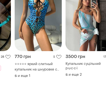
770 грн
3500 грн
28
5
17
Купальник суцільний
⭐⭐⭐⭐⭐ яркий слитный
p•u•с•с•i
купальник на шнуровке с
анималистичным принтом
и еще
2
S
и еще
1
S
sw1543, a2782