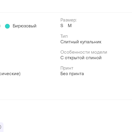
Размер:
й
S
M
Бирюзовый
Тип
Слитный купальник
Особенности модели
С открытой спиной
Принт
сические)
Без принта