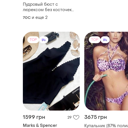
Пудровый бюст с
люрексом без косточек
паралоновый hunkemoller
и еще
2
70C
70c 75d 80c
TOP
TOP
1599 грн
3675 грн
29
Marks & Spencer
Купальник (87% полиамида,