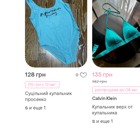
128 грн
135 грн
0
142 грн
115 грн с 12 авг.
распродажа до 08 авг.
Суцільний купальник
Calvin Klein
просекко
Купальник верх от
и еще
1
S
купальника
и еще
1
S