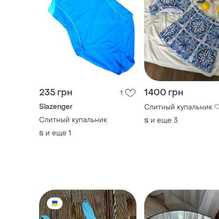
235 грн
1400 грн
1
Slazenger
Слитный купальник 
Слитный купальник
и еще
3
S
и еще
1
S