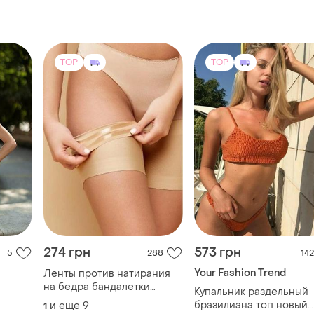
TOP
TOP
274 грн
573 грн
5
288
142
Your Fashion Trend
Ленты против натирания
на бедра бандалетки
Купальник раздельный
защитные ленты для
бразилиана топ новый
и еще
9
1
внутренней части бедра