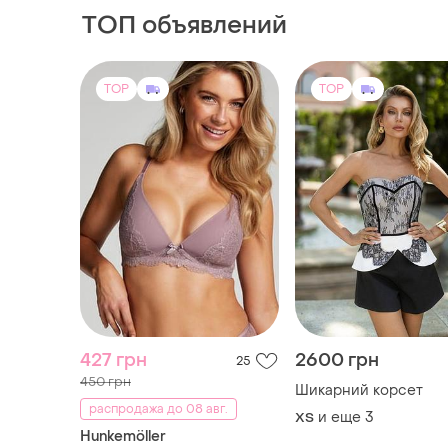
ТОП объявлений
TOP
TOP
427 грн
2600 грн
25
450 грн
Шикарний корсет
распродажа до 08 авг.
и еще
3
ХS
Hunkemöller