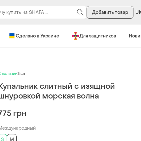
Добавить товар
U
Сделано в Украине
Для защитников
Нови
В наличии
3 шт
Купальник слитный с изящной
шнуровкой морская волна
775 грн
Международный
S
M