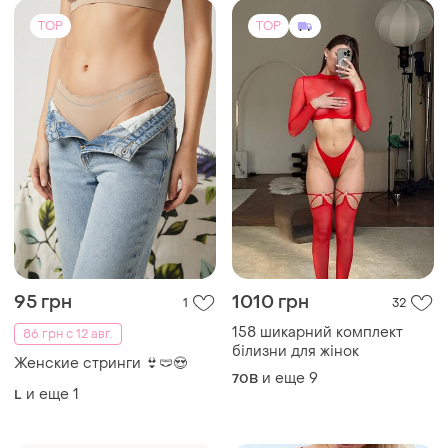
TOP
TOP
95 грн
1010 грн
1
32
158 шикарний комплект
86 грн с 12 авг.
білизни для жінок
Женские стринги 👙🩲😍
и еще
9
70B
и еще
1
L