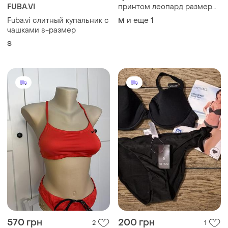
FUBA.VI
принтом леопард размер
m/l
Fuba.vi слитный купальник с
и еще
1
M
чашками s-размер
S
570 грн
200 грн
2
1