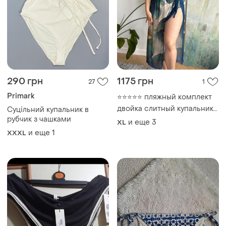
290 грн
1175 грн
27
1
Primark
⭐⭐⭐⭐⭐ пляжный комплект
двойка слитный купальник
Суцільний купальник в
с парео большой размер
рубчик з чашками
и еще
3
XL
батал plus size 🌊 sw3701
и еще
1
XXXL