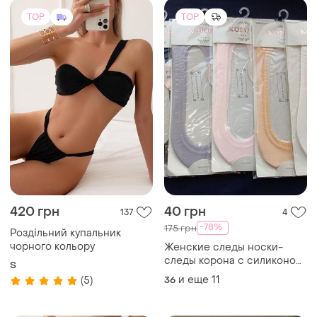
TOP
TOP
420 грн
40 грн
137
4
-78%
175 грн
Роздільний купальник
чорного кольору
Женские следы носки-
следы корона с силиконом
S
по кругу, р. 36-41 :: цена за 1
и еще
11
(5)
36
пару