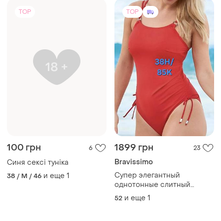
TOP
TOP
100 грн
1899 грн
6
23
Bravissimo
Синя сексі туніка
Супер элегантный
и еще
1
38 / M / 46
однотонные слитный
купальник батал на пышные
и еще
1
52
груди от bravissimo(новой)