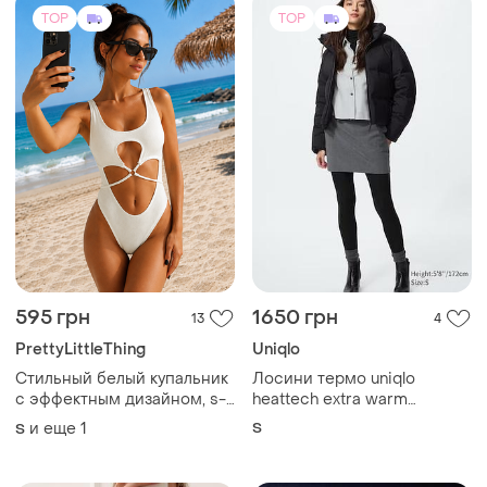
TOP
TOP
595 грн
1650 грн
13
4
PrettyLittleThing
Uniqlo
Стильный белый купальник
Лосини термо uniqlo
с эффектным дизайном, s-
heattech extra warm
m
cashmere blend leggings
и еще
1
S
S