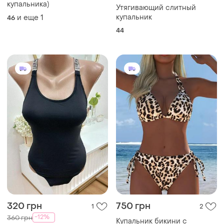
купальника)
Утягивающий слитный
купальник
и еще
1
46
44
320 грн
750 грн
1
2
-12%
360 грн
Купальник бикини с