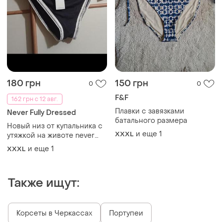
180 грн
150 грн
0
0
F&F
162 грн с 12 авг.
Плавки с завязками
Never Fully Dressed
батального размера
Новый низ от купальника с
и еще
1
XXXL
утяжкой на животе never
fully dressed. замеры:
и еще
1
XXXL
пот-52(73) см, высота-41
см.
Также ищут:
Корсеты в Черкассах
Портупеи