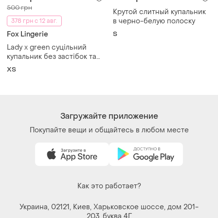
500 грн
Крутой слитный купальник
в черно-белую полоску
378 грн с 12 авг.
Fox Lingerie
S
Lady x green суцільний
купальник без застібок та
глибоким декольте з
ХS
переплетінням стрічок fox
lingerie
Загружайте приложение
Покупайте вещи и общайтесь в любом месте
Как это работает?
Украина, 02121, Киев, Харьковское шоссе, дом 201-
203, буква 4Г