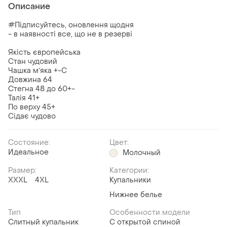
Описание
#Підписуйтесь, оновлення щодня
- в наявності все, що не в резерві
Якість європейська
Стан чудовий
Чашка мʼяка +-С
Довжина 64
Стегна 48 до 60+-
Талія 41+
По верху 45+
Сідає чудово
Состояние:
Цвет:
Идеальное
Молочный
Размер:
Категории:
XXXL
4XL
Купальники
Нижнее белье
Тип
Особенности модели
Слитный купальник
С открытой спиной