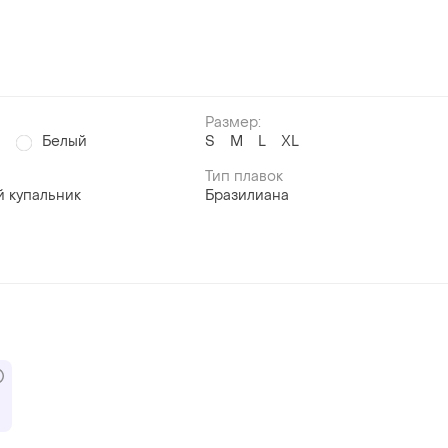
Размер:
й
Белый
S
M
L
XL
Тип плавок
й купальник
Бразилиана