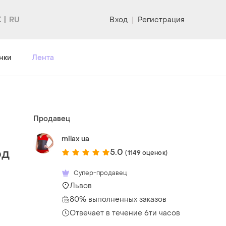
K
Вход
|
Регистрация
нки
Лента
Продавец
milax ua
рд
5.0
(1149 оценок)
Супер-продавец
Львов
80% выполненных заказов
Отвечает в течение 6ти часов