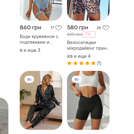
860 грн
580 грн
17
26
-7%
620 грн
Боди кружевное с
подтяжками и
Велосипедки
подвязками |
мікродайвінг принт
и еще
3
S
женское
“леопард” (7195/4)
и еще
4
ХS
эротическое белье
🐆
(1)