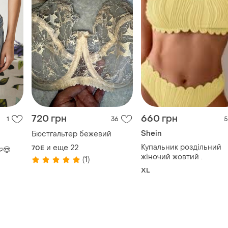
720 грн
660 грн
1
36
5
Shein
Бюстгальтер бежевий
Купальник роздільний
и еще
22
70E
😍
жіночий жовтий .
(1)
XL