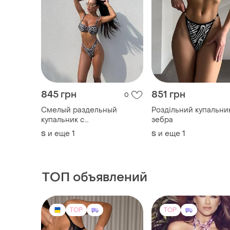
845 грн
851 грн
0
Смелый раздельный
Роздільний купальни
купальник с
зебра
анималистичным принтом
и еще
1
и еще
1
S
S
ТОП объявлений
TOP
TOP