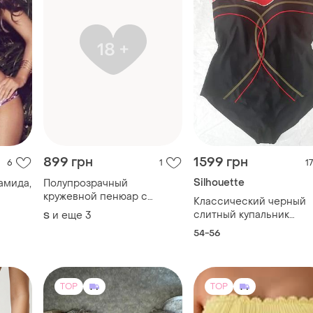
899 грн
1599 грн
6
1
17
Silhouette
Полупрозрачный
кружевной пенюар с
Классический черный
трусиками и чулками,
слитный купальник
и еще
3
S
do4076
большого размера
54-56
TOP
TOP