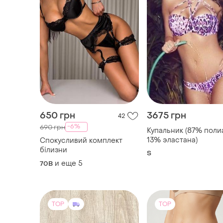
650 грн
3675 грн
42
-6%
690 грн
Купальник (87% полиамида,
13% эластана)
Спокусливий комплект
білизни
S
и еще
5
70B
TOP
TOP