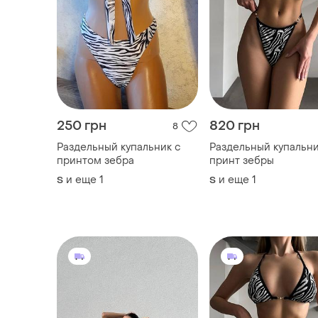
250 грн
820 грн
8
Раздельный купальник с
Раздельный купальни
принтом зебра
принт зебры
и еще
1
и еще
1
S
S