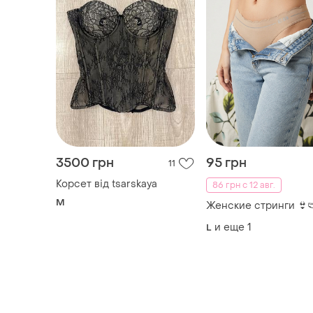
3500 грн
95 грн
11
Корсет від tsarskaya
86 грн с 12 авг.
M
Женские стринги 👙
и еще
1
L