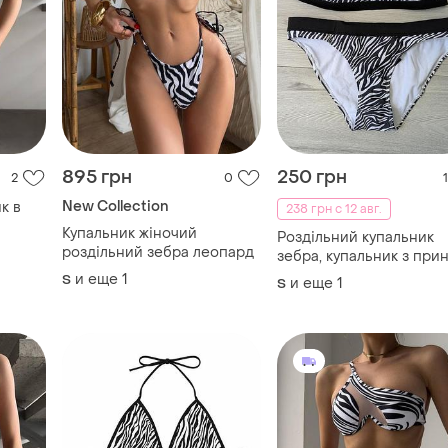
895 грн
250 грн
2
0
1
New Collection
к в
238 грн с 12 авг.
Купальник жіночий
Роздільний купальник
роздільний зебра леопард
зебра, купальник з при
зебра розпродаж
и еще
1
S
и еще
1
S