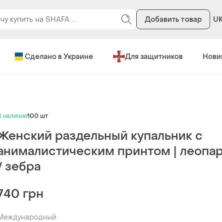
Добавить товар
U
Сделано в Украине
Для защитников
Нови
В наличии
100 шт
Женский раздельный купальник с
анималистическим принтом | леопа
/ зебра
740 грн
Международный