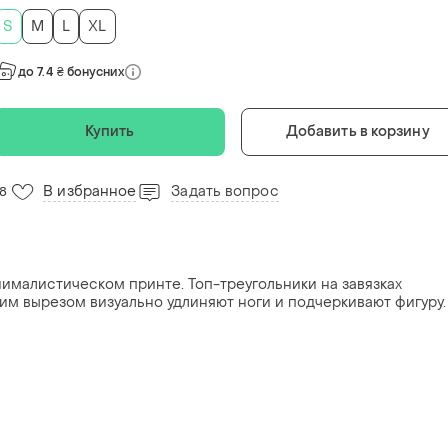
S
M
L
XL
до 7.4 ₴ бонусних
Купить
Добавить в корзину
В избранное
Задать вопрос
18
ималистическом принте. Топ-треугольники на завязках
ким вырезом визуально удлиняют ноги и подчеркивают фигуру.