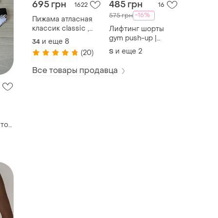
695 грн
485 грн
1622
16
-16%
575 грн
Пижама атласная
классик classic ,
Лифтинг шорты
пижама шелковая
gym push-up |
и еще
8
34
женская, рубашка
спортивные
и еще
2
S
(20)
для сна, ночная
утягивающие
рубашка
шорты с высокой
Все товары продавца
посадкой|
бесшовные
нтом