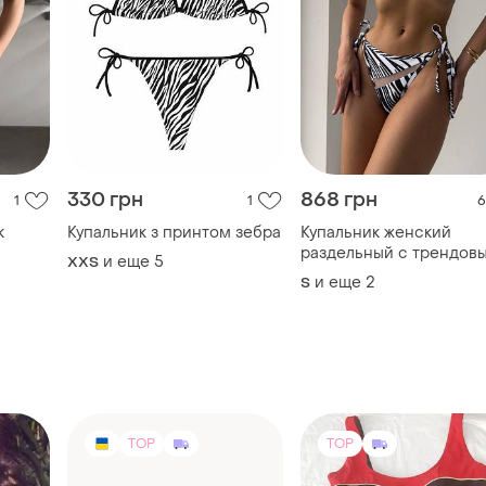
330 грн
868 грн
1
1
6
к
Купальник з принтом зебра
Купальник женский
раздельный с трендов
и еще
5
XХS
принтом
и еще
2
S
TOP
TOP