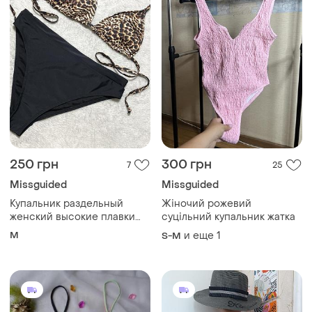
250 грн
300 грн
7
25
Missguided
Missguided
Купальник раздельный
Жіночий рожевий
женский высокие плавки
суцільний купальник жатка
посадка треугольные чащки
M
и еще
1
S-M
лео леопардовые черный
низ m