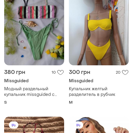
380 грн
300 грн
10
20
Missguided
Missguided
Модный раздельный
Купальник желтый
купальник missguided с
разделитель в рубчик
высокими трусиками с
S
M
люрексом