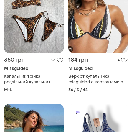
350 грн
184 грн
23
4
Missguided
Missguided
Капальник трійка
Верх от купальника
роздільний купальник
misguided с косточками s
M-L
36 / S / 44