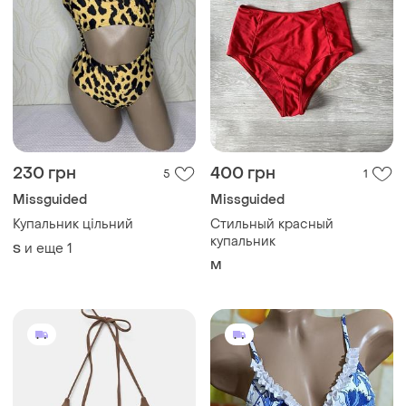
230 грн
400 грн
5
1
Missguided
Missguided
Купальник цільний
Стильный красный
купальник
и еще
1
S
M