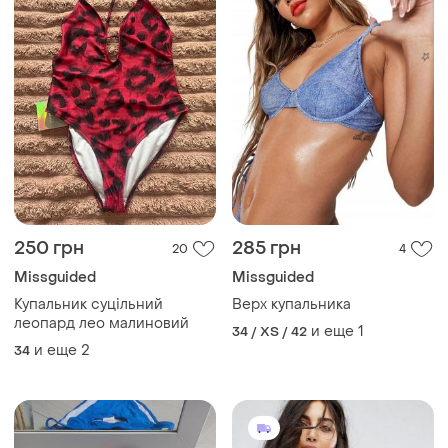
250 грн
285 грн
20
4
Missguided
Missguided
Купальник суцільний
Верх купальника
леопард лео малиновий
и еще
1
34 / XS / 42
и еще
2
34