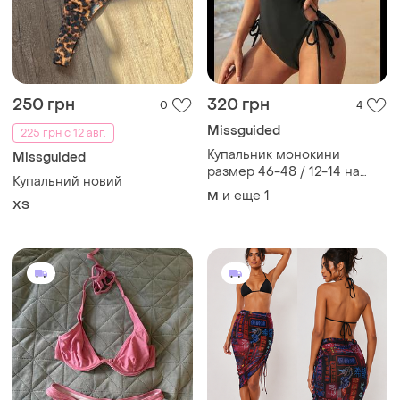
250 грн
320 грн
0
4
Missguided
225 грн с 12 авг.
Купальник монокини
Missguided
размер 46-48 / 12-14 на
Купальний новий
утяжке сдельный черный
и еще
1
M
ХS
шнуровка