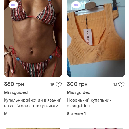
350 грн
300 грн
19
13
Missguided
Missguided
Купальник жіночий вʼязаний
Новенький купальник
на завʼязках з трикутниками
missguided
і бікіні бразиліани
M
и еще
1
S
missguided