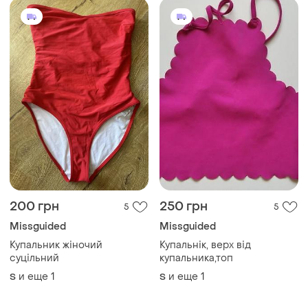
200 грн
250 грн
5
5
Missguided
Missguided
Купальник жіночий
Купальнік, верх від
суцільний
купальника,топ
и еще
1
и еще
1
S
S