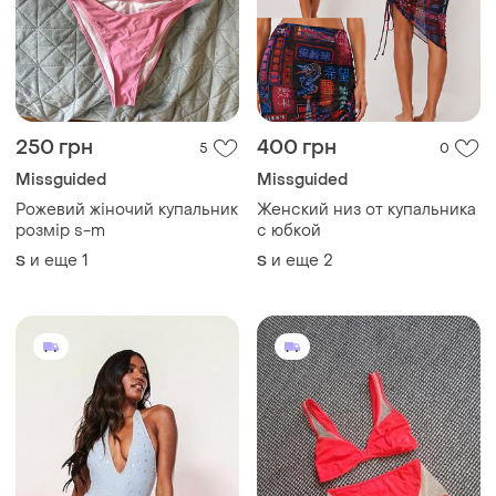
250 грн
400 грн
5
0
Missguided
Missguided
Рожевий жіночий купальник
Женский низ от купальника
розмір s-m
с юбкой
и еще
1
и еще
2
S
S