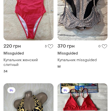
220 грн
370 грн
3
0
Missguided
Missguided
Купальник женский
Купальник missguided
слитный
M
34