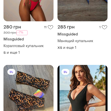
280 грн
285 грн
11
1
-7%
300 грн
Missguided
Missguided
Манящий купальник
Коралловый купальник
и еще
1
ХS
и еще
1
S