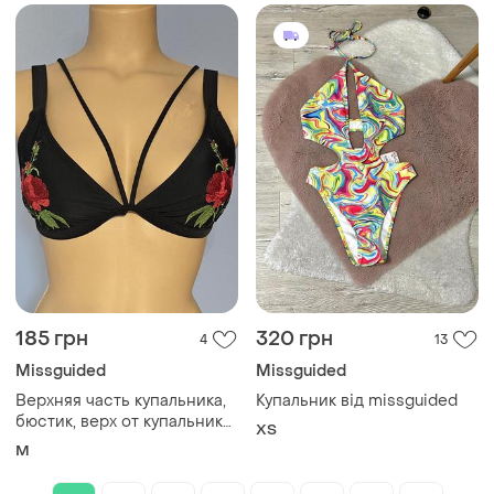
185 грн
320 грн
4
13
Missguided
Missguided
Верхняя часть купальника,
Купальник від missguided
бюстик, верх от купальника
ХS
черный с вышивкой
M