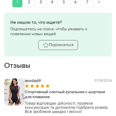
1
2
3
4
5
6
7
>
Не нашли то, что ищете?
Подпишитесь на поиск, чтобы узнавать о
появлении новых вещей
Подписаться
Отзывы
leonila69
07.08.2026
Спортивный слитный купальник с шортами
для плавания
Товар відповідає дійсності, провели
консультацію та допомогли підібрати розмір.
Все зроблене швидко і якісно!