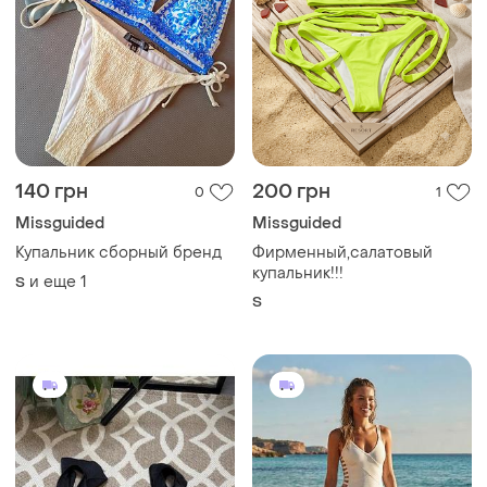
140 грн
200 грн
0
1
Missguided
Missguided
Купальник сборный бренд
Фирменный,салатовый
купальник!!!
и еще
1
S
S