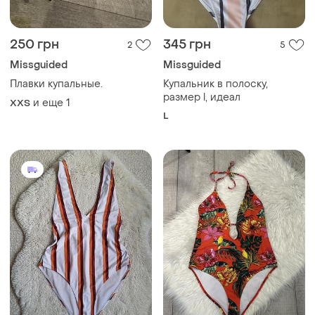
250 грн
345 грн
2
5
Missguided
Missguided
Плавки купальные.
Купальник в полоску,
размер l, идеал
и еще
1
XХS
L