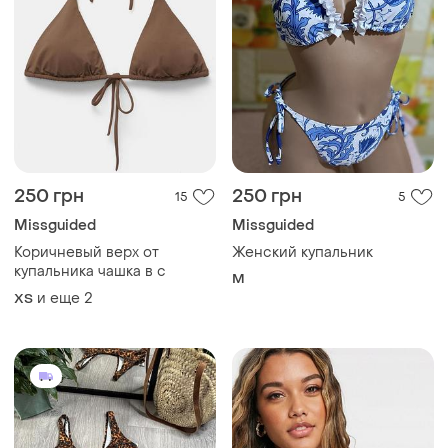
250 грн
250 грн
15
5
Missguided
Missguided
Коричневый верх от
Женский купальник
купальника чашка в с
M
и еще
2
ХS