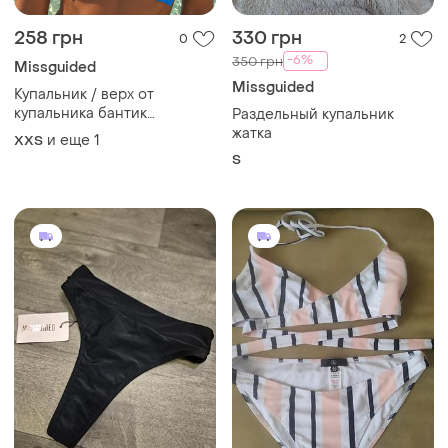
258 грн
330 грн
0
2
-6%
350 грн
Missguided
Missguided
Купальник / верх от
купальника бантик
Раздельный купальник
missguided голубого цвета
жатка
и еще
1
XХS
made in uk, оригинал
S