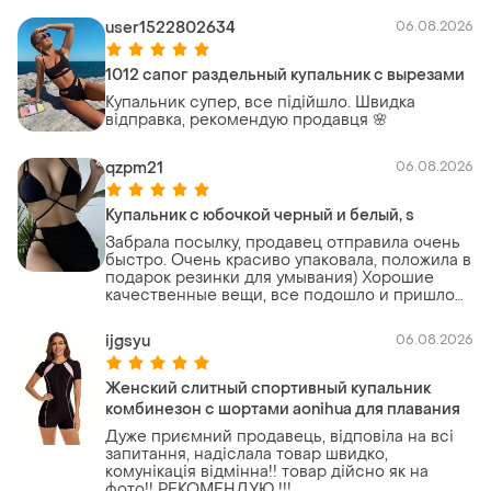
user1522802634
06.08.2026
1012 сапог раздельный купальник с вырезами
Купальник супер, все підійшло. Швидка
відправка, рекомендую продавця 🌸
qzpm21
06.08.2026
Купальник с юбочкой черный и белый, s
Забрала посылку, продавец отправила очень
быстро. Очень красиво упаковала, положила в
подарок резинки для умывания) Хорошие
качественные вещи, все подошло и пришло
тоже быстро
ijgsyu
06.08.2026
Женский слитный спортивный купальник
комбинезон с шортами aonihua для плавания
Дуже приємний продавець, відповіла на всі
запитання, надіслала товар швидко,
комунікація відмінна!! товар дійсно як на
фото!! РЕКОМЕНДУЮ !!!