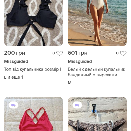
200 грн
501 грн
0
0
Missguided
Missguided
Топ від купальника розмір l
Белый сдельный купальник
бандажный с вырезами
и еще
1
L
missguided
M