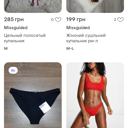
285 грн
199 грн
0
2
Missguided
Missguided
Цельный полосатый
Жіночий суцільний
купальник
купальник рм-л
M
M-L