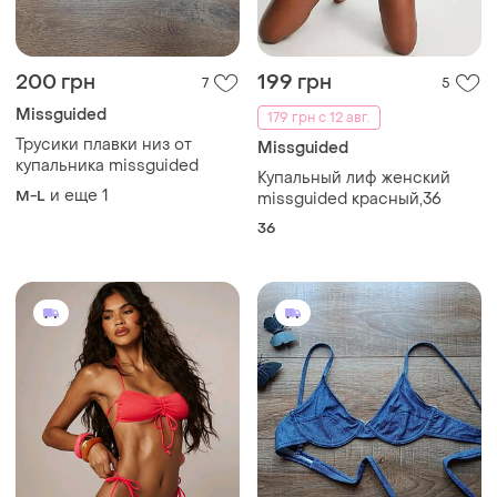
200 грн
199 грн
7
5
Missguided
179 грн с 12 авг.
Трусики плавки низ от
Missguided
купальника missguided
Купальный лиф женский
и еще
1
M-L
missguided красный,36
36