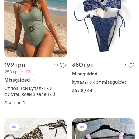
199 грн
350 грн
10
7
-21%
250 грн
Missguided
Missguided
Купальник от missguided
Сплошной купальный
36 / S / 44
фисташковый зеленый
слитная высокая посадка
и еще
1
S
высокий вырез хаки в
рубчик утягивающий
эластичный цвета матча