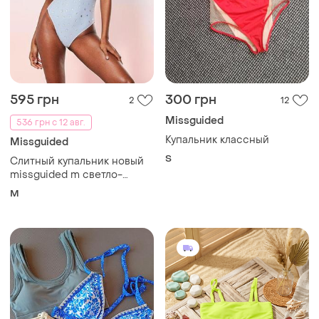
595 грн
300 грн
2
12
Missguided
536 грн с 12 авг.
Купальник классный
Missguided
S
Слитный купальник новый
missguided m светло-
голубой со стразами halter
M