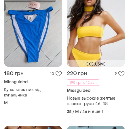
180 грн
220 грн
10
9
Missguided
198 грн с 12 авг.
Купальник низ від
Missguided
купальника
Новые высокие желтые
M
плавки трусы 46-48
и еще
1
38 / M / 46