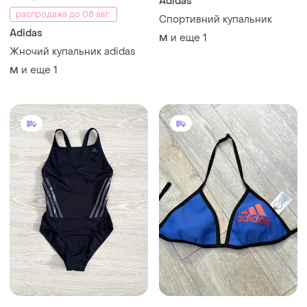
Adidas
распродажа до 08 авг.
Спортивний купальник
Adidas
и еще
1
M
Жночий купальник adidas
и еще
1
M