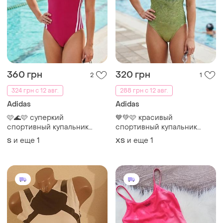
360 грн
320 грн
2
1
324 грн с 12 авг.
288 грн с 12 авг.
Adidas
Adidas
🩷🌊🩷 суперкий
💙💚🩷 красивый
спортивный купальник
спортивный купальник
adidas
adidas
и еще
1
и еще
1
S
ХS