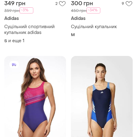
349 грн
300 грн
2
9
-3%
-34%
359 грн
450 грн
Adidas
Adidas
Суцільний спортивний
Суцільний купальник
купальник adidas
M
и еще
1
S