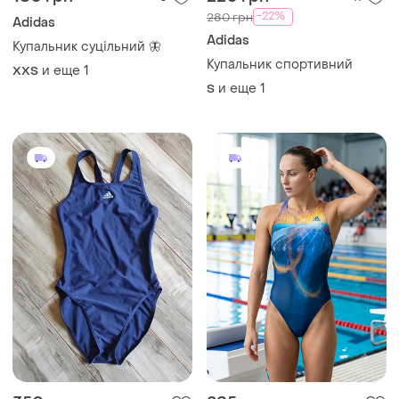
-22%
280 грн
Adidas
Adidas
Купальник суцільний 🦋
Купальник спортивний
и еще
1
XХS
и еще
1
S