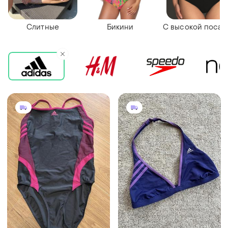
Слитные
Бикини
С высокой посад