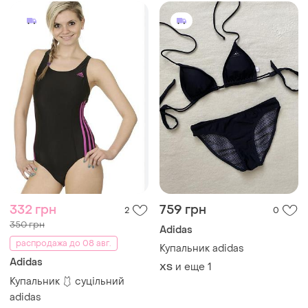
332 грн
759 грн
2
0
350 грн
Adidas
распродажа до 08 авг.
Купальник adidas
Adidas
и еще
1
ХS
Купальник 🩱 суцільний
adidas