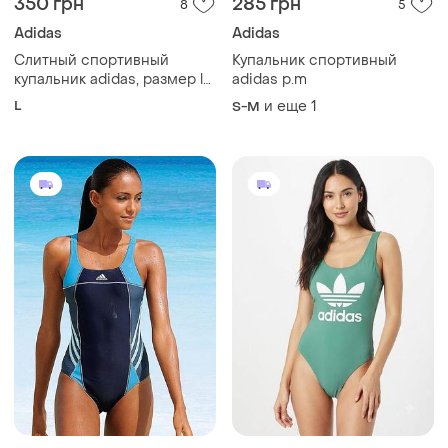
350 грн
285 грн
8
5
Adidas
Adidas
Слитный спортивный
Купальник спортивный
купальник adidas, размер l
adidas р.m
(d 40 / u9 36)
L
и еще
1
S-M