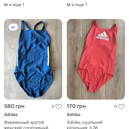
и еще
1
и еще
1
M
M
580 грн
170 грн
0
0
Adidas
Adidas
Фирменный крутой
Adidas суцільний
женский спортивный
купальник, р.36