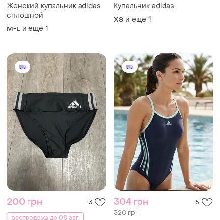
Женский купальник adidas
Купальник adidas
сплошной
и еще
1
ХS
и еще
1
M-L
200 грн
304 грн
3
5
320 грн
распродажа до 08 авг.