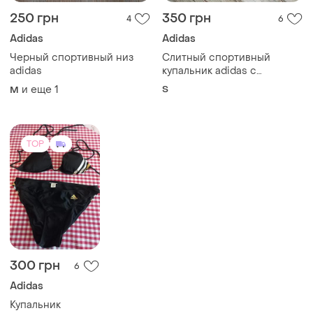
250 грн
350 грн
4
6
Adidas
Adidas
Черный спортивный низ
Слитный спортивный
adidas
купальник adidas с
вырезами s (eu 38 / u9 8)
и еще
1
S
M
TOP
300 грн
6
Adidas
Купальник