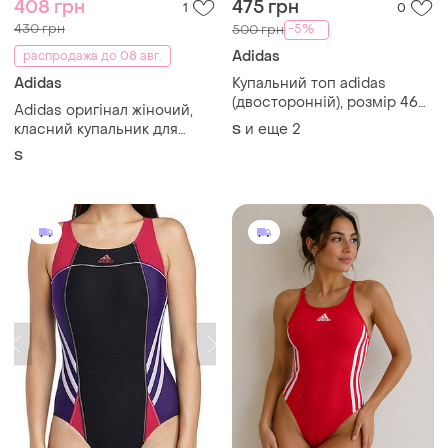
408 грн
475 грн
1
0
430 грн
-5%
500 грн
Adidas
распродажа до 08 авг.
Adidas
Купальний топ adidas
(двосторонній), розмір 46
Adidas оригінал жіночий,
(eu)
класний купальник для
и еще
2
S
басейну
S