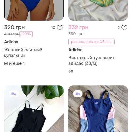
320 грн
332 грн
10
2
350 грн
-20%
400 грн
Adidas
распродажа до 08 авг.
Женский слитный
Adidas
купальник
Винтажный купальник
и еще
1
адидас (38/м)
M
38