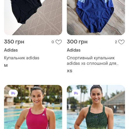
350 грн
300 грн
0
2
Adidas
Adidas
Купальник adidas
Спортивный купальник
adidas xs сплошной для
M
бассейна
ХS