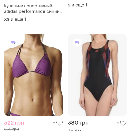
и еще
1
S
Купальник спортивный
adidas performance синий
цельный для плавания 164-
и еще
1
ХS
170 xs-s
522 грн
380 грн
2
1
550 грн