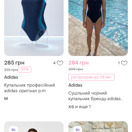
285 грн
284 грн
4
1
299 грн
-10%
315 грн
Adidas
распродажа до 08 авг.
Купальник професійний
Adidas
adidas оригінал р.m
Суцільний чорний
M
купальник бренду adidas
має контрастні червоні
и еще
1
ХS
смуги з боків та синю
окантовку