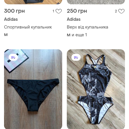
300 грн
250 грн
1
2
Adidas
Adidas
Спортивный купальник
Верх від купальника
M
и еще
1
M