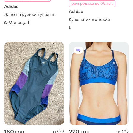
распродажа до 08 авг.
Adidas
Adidas
Жіночі трусики купальні
Купальник женский
и еще
1
S-M
L
180 грн
220 грн
0
11