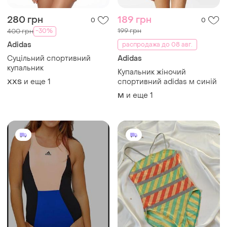
280 грн
189 грн
0
0
199 грн
-30%
400 грн
Adidas
распродажа до 08 авг.
Суцільний спортивний
Adidas
купальник
Купальник жіночий
и еще
1
спортивний adidas м синій
XХS
и еще
1
M