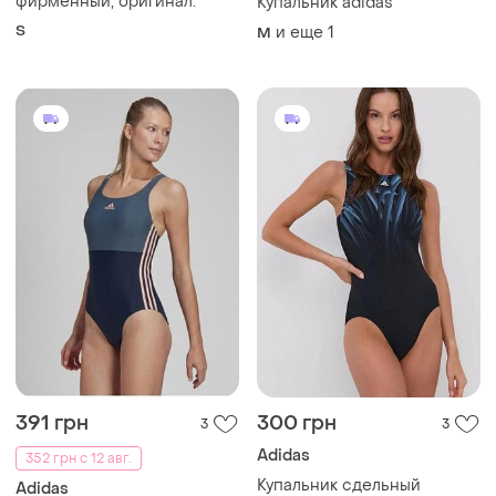
фирменный, оригинал.
Купальник adidas
S
и еще
1
M
391 грн
300 грн
3
3
Adidas
352 грн с 12 авг.
Купальник сдельный
Adidas