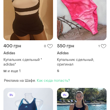
400 грн
550 грн
0
1
Adidas
Adidas
Купальник сдельный "
Купальник сдельный,
adidas"
оригинал
и еще
1
S
M
Реклама на Шафе.
Как сюда попасть?