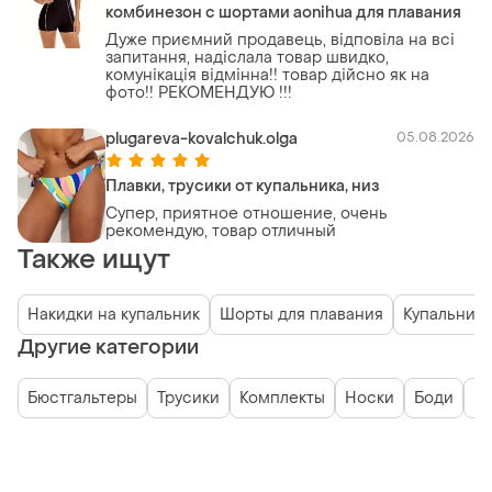
комбинезон с шортами aonihua для плавания
Дуже приємний продавець, відповіла на всі
запитання, надіслала товар швидко,
комунікація відмінна!! товар дійсно як на
фото!! РЕКОМЕНДУЮ !!!
plugareva-kovalchuk.olga
05.08.2026
Плавки, трусики от купальника, низ
Супер, приятное отношение, очень
рекомендую, товар отличный
Также ищут
Накидки на купальник
Шорты для плавания
Купальники
Другие категории
Бюстгальтеры
Трусики
Комплекты
Носки
Боди
К