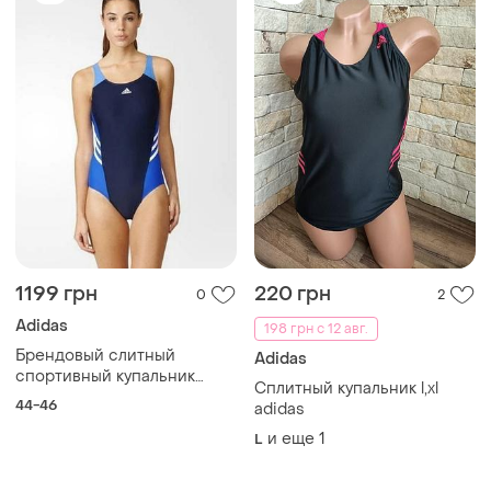
1199 грн
220 грн
0
2
Adidas
198 грн с 12 авг.
Брендовый слитный
Adidas
спортивный купальник
Сплитный купальник l,xl
adidas infinitex inspiration
44-46
adidas
и еще
1
L