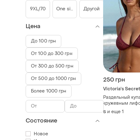
9XL/70
One size
Другой
Цена
До 100 грн
От 100 до 300 грн
От 300 до 500 грн
От 500 до 1000 грн
250 грн
Victoria's Secre
Более 1000 грн
Раздельный куп
кружевным лиф
плавками со сб
и еще
1
S
"victoria’s secret
Состояние
Новое