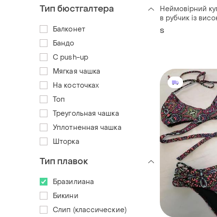
Тип бюстгалтера
Неймовірний ку
в рубчик із вис
трусиками і ліф
Балконет
S
кісточками
Бандо
С push-up
Мягкая чашка
На косточках
Топ
Треугольная чашка
Уплотненная чашка
Шторка
Тип плавок
Бразилиана
Бикини
Слип (классические)