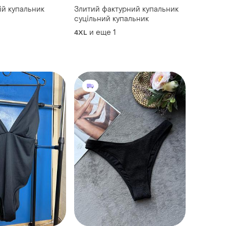
й купальник
Злитий фактурний купальник
суцільний купальник
и еще
1
4XL