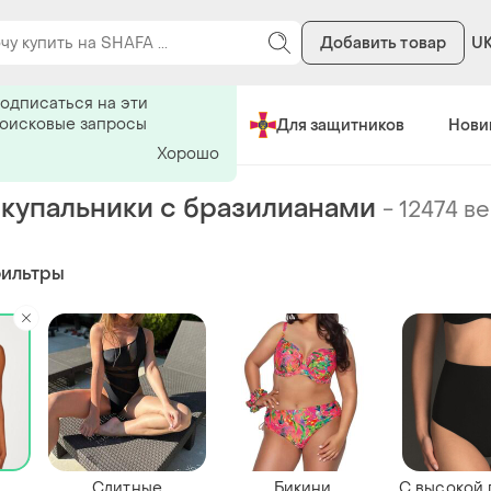
Добавить товар
U
ь на поиск
одписаться на эти
поисковые запросы
Сделано в Украине
Для защитников
Нови
Хорошо
купальники с бразилианами
-
12474 в
фильтры
Слитные
Бикини
С высокой 