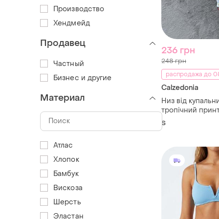
Производство
Хендмейд
Продавец
236 грн
248 грн
Частный
распродажа до 08
Бизнес и другие
Calzedonia
Материал
Низ від купальн
тропічний принт
безшовні мікро
S
Атлас
Хлопок
Бамбук
Вискоза
Шерсть
Эластан