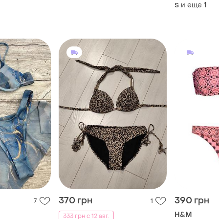
чайка рюши 
и еще
1
S
бразилиана 
трендовый
370 грн
390 грн
7
1
H&M
333 грн с 12 авг.