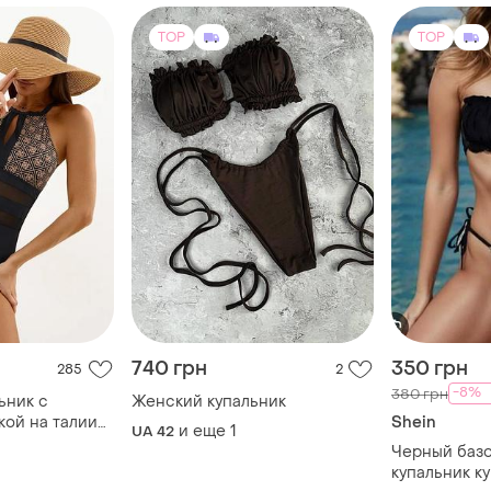
TOP
TOP
740 грн
350 грн
285
2
-8%
380 грн
ьник с
Женский купальник
кой на талии
Shein
и еще
1
UA 42
Черный баз
купальник к