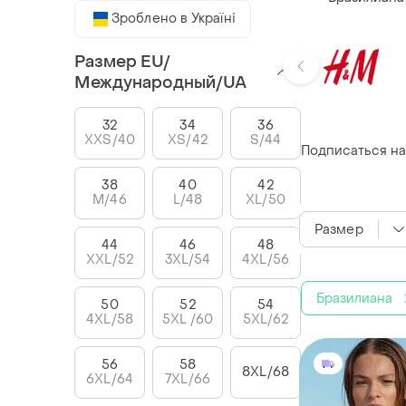
Зроблено в Україні
Размер EU/
Международный/UA
32
34
36
XXS/40
XS/42
S/44
Подписаться на
38
40
42
M/46
L/48
XL/50
Размер
44
46
48
XXL/52
3XL/54
4XL/56
Бразилиана
50
52
54
4XL/58
5XL /60
5XL/62
56
58
8XL/68
6XL/64
7XL/66