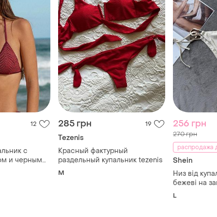
285 грн
256 грн
12
19
270 грн
t
Tezenis
распродажа д
альник с
Красный фактурный
ом и черными
раздельный купальник tezenis
Shein
оркой
M
Низ від купа
s"
бежеві на зав
металевим 
L