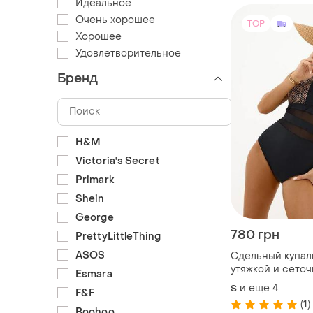
Идеальное
Очень хорошее
TOP
Хорошее
Удовлетворительное
Бренд
H&M
Victoria's Secret
Primark
Shein
George
780 грн
PrettyLittleThing
ASOS
Сдельный купал
утяжкой и сеточ
Esmara
🖤 6208
и еще
4
S
F&F
(1)
Boohoo