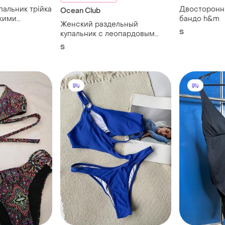
пальник трійка
Двосторонні
Ocean Club
окими
бандо h&m
Женский раздельный
ом з
S
купальник с леопардовым
принтом
S