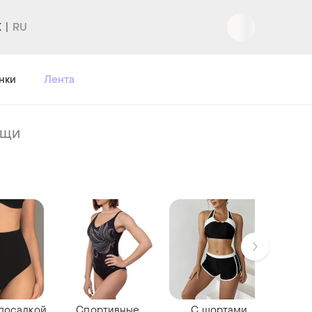
K
Вход
|
Регистрация
нки
Лента
ещи
посадкой
Спортивные
С шортами