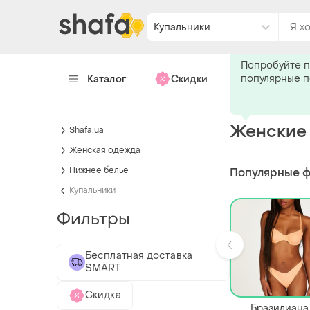
Купальники
Подпишитес
Попробуйте п
популярные 
Каталог
Скидки
Хендмейд
Женские 
Shafa.ua
Женская одежда
Нижнее белье
Популярные 
Купальники
Фильтры
Бесплатная доставка
SMART
Скидка
Бразилиана