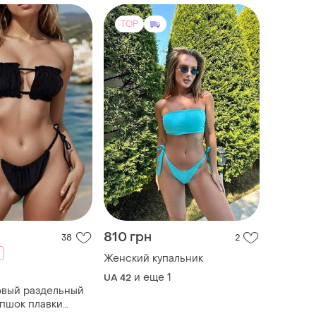
TOP
810 грн
38
2
Женский купальник
и еще
1
UA 42
овый раздельный
упшок плавки