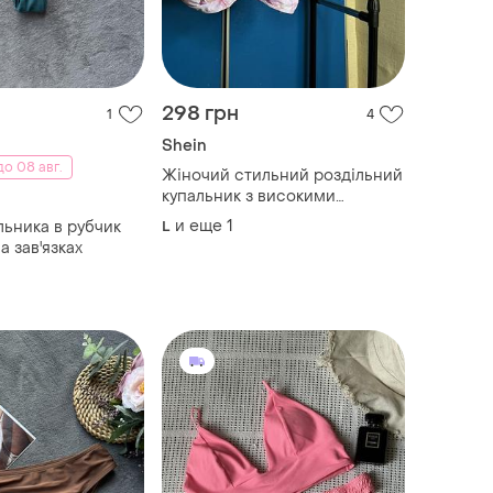
298 грн
1
4
Shein
о 08 авг.
Жіночий стильний роздільний
купальник з високими
плавками
и еще
1
льника в рубчик
L
а зав'язках