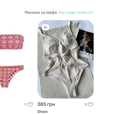
бразильки
базовый топовый
Реклама на Шафе.
Как сюда попасть?
385 грн
1
2
Shein