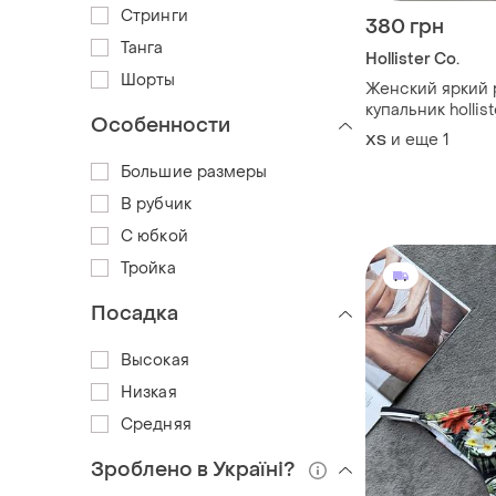
Стринги
380 грн
Танга
Hollister Co.
Шорты
Женский яркий 
купальник hollist
Особенности
и еще
1
ХS
Большие размеры
В рубчик
С юбкой
Тройка
Посадка
Высокая
Низкая
Средняя
Зроблено в Україні?