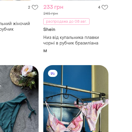
233 грн
2
4
245 грн
распродажа до 08 авг.
льний жіночий
 рубчик
Shein
Низ від купальника плавки
чорні в рубчик бразиліана
M