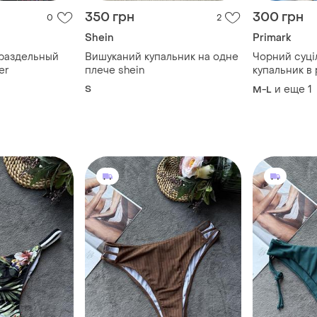
350 грн
300 грн
0
2
Shein
Primark
раздельный
Вишуканий купальник на одне
Чорний суці
er
плече shein
купальник в
S
и еще
1
M-L