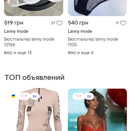
3350 грн
12500 грн
93
14
-11%
3750 грн
Купальник marc andre
Боді ttswtrs
S
и еще
1
S
TOP
TOP