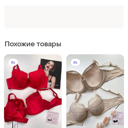
Lanny mode
Lanny mode
Бюстгальтер lanny mode
Бюстгальтер lanny mode
11730
и еще
6
80D
и еще
13
80C
(1)