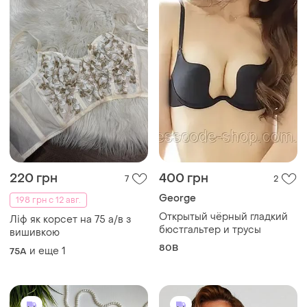
390 грн
350 грн
1
2
Hunkemöller
351 грн с 12 авг.
Бюст 75c, 75d, 75e, 75f, 80e,
Triumph
85e hunkemoller
Бюстгальтер ультра тонка
и еще
5
75C
ущільнена чашка
и еще
1
75F