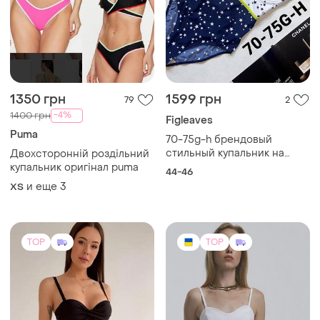
779 грн
1000 грн
32
10
STIMMA
🖤 Сдельный купальник с
сеточкой (6205)
Топ-корсет
и еще
2
S
M
TOP
TOP