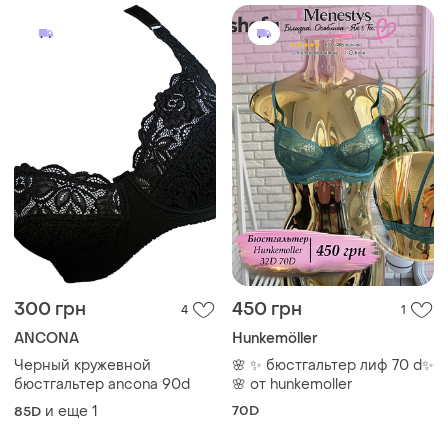
200 грн
50 грн
0
4
180 грн с 12 авг.
45 грн с 12 авг.
Бюст mariemeili 75 e
Бюстгальтер без косточек
большая чашка
и еще
1
75E
и еще
1
90E