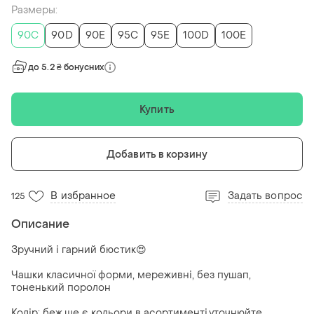
Размеры:
90C
90D
90E
95C
95E
100D
100E
до 5.2 ₴ бонусних
Купить
Добавить в корзину
В избранное
Задать вопрос
125
Описание
Зручний і гарний бюстик😍
Чашки класичної форми, мереживні, без пушап,
тоненький поролон
Колір: беж,ще є кольори в асортименті,уточнюйте