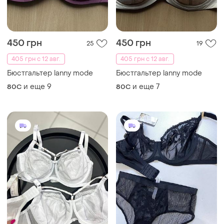
519 грн
540 грн
27
11
Lanny mode
Lanny mode
Бюстгальтер lanny mode
Бюстгальтер lanny mode
12166
1105
и еще
13
и еще
6
80C
90C
ТОП объявлений
TOP
TOP