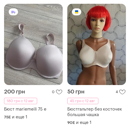
Загружайте приложение
Покупайте вещи и общайтесь в любом месте
Как это работает?
Украина, 02121, Киев, Харьковское шоссе, дом 201-
203, буква 4Г
Политика конфиденциальности
Договор-оферта
Контакты
Мы в соцсетях