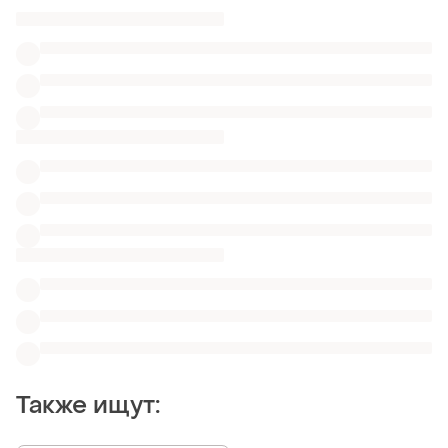
Также ищут:
Колготки в Белой Церкви
Аксессуары к нижнему белью
Брючные костюмы в Белой Церкви
Одежда Burberry
Бюстгальтеры Marks & Spencer в Запорожье
Спортивный топ 75 f
Утягивающие корсеты кружева
Бюстгальтеры передние
Бюстгальтеры бра с чашечками