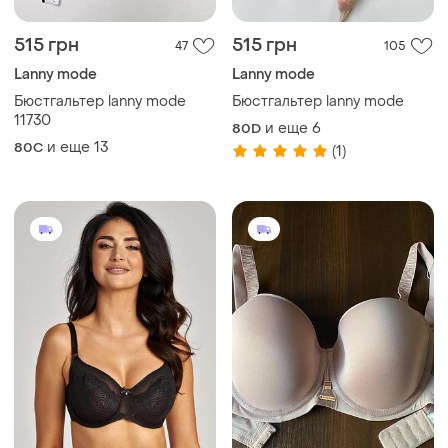
449 грн
450 грн
87
37
Lanny mode
Бюстгальтер lanny mode
Кружевной бюстгальтер
и еще
9
80C
lanny mode
(1)
и еще
11
80C
(1)