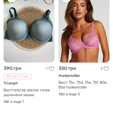
300 грн
450 грн
4
1
ANCONA
Hunkemöller
Черный кружевной
🌸 ✨ бюстгальтер лиф 70 d✨
бюстгальтер ancona 90d
🌸 от hunkemoller
и еще
1
70D
85D