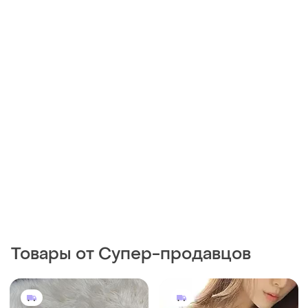
220 грн
400 грн
7
2
George
198 грн с 12 авг.
Открытый чёрный гладкий
Ліф як корсет на 75 а/в з
бюстгальтер и трусы
вишивкою
80B
и еще
1
75A