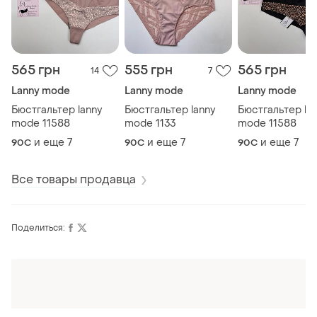
565 грн
555 грн
565 грн
14
7
Lanny mode
Lanny mode
Lanny mode
Бюстгальтер lanny
Бюстгальтер lanny
Бюстгальтер la
mode 11588
mode 1133
mode 11588
и еще
7
и еще
7
и еще
7
90C
90C
90C
Все товары продавца
Поделиться:
Оформляй подписку SMART
Получи заказ с бесплатной доставкой