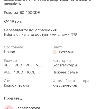
наявність
Розміри: 80-100CDE
💳449 грн.
Переглядайте всі оголошення
Якісна білизна за доступними цінами 💛💙
Состояние:
Цвет:
Новое
Бежевый
Размер:
Категории:
90C
90D
90E
95C
Бюстгальтеры
95E
100D
100E
Нижнее белье
Стиль
Форма бюстгальтера
Классический
Классическая
Продавец
annaihorevna