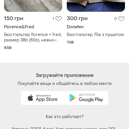
150 грн
300 грн
1
0
Florence&Fred
Donafen
Бюстгальтер florence + fred,
Бюстгальтер 75в з пушапом
размер 38b (85b), нежно-
75B
розовый с кружевом
85B
Загружайте приложение
Покупайте вещи и общайтесь в любом месте
Как это работает?