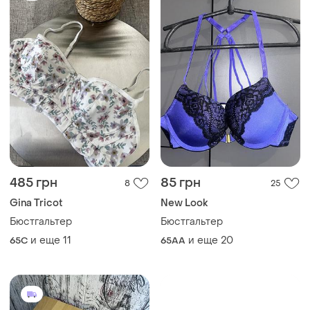
485 грн
85 грн
8
25
Gina Tricot
New Look
Бюстгальтер
Бюстгальтер
и еще
11
и еще
20
65C
65AA