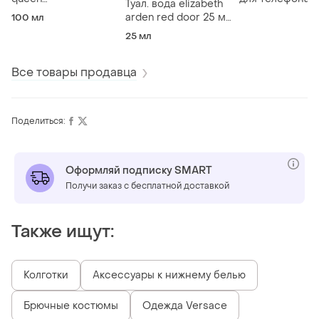
Туал. вода elizabeth
парфюмированная
машину.
arden red door 25 мл.
100 мл
вода женская, 100
оригинал. винтаж.
25 мл
мл
старый выпуск
Все товары продавца
Поделиться:
Оформляй подписку SMART
Получи заказ с бесплатной доставкой
Также ищут:
Колготки
Аксессуары к нижнему белью
Брючные костюмы
Одежда Versace