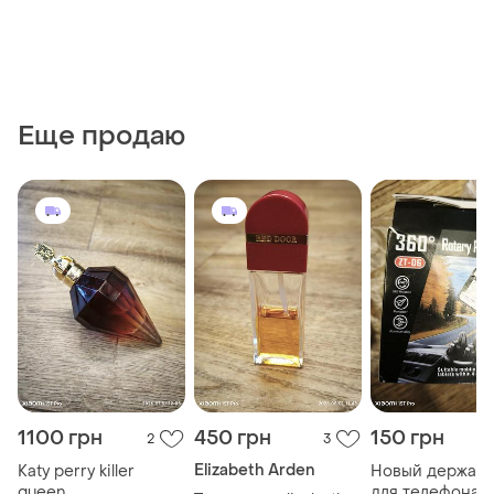
Еще продаю
1100 грн
450 грн
150 грн
2
3
Elizabeth Arden
Katy perry killer
Новый держате
queen
для телефона в