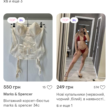
и еще
3
ХS
TOP
TOP
550 грн
249 грн
15
574
Marks & Spencer
Нові купальники (червоний,
чорний ,білий). в наявності
Вінтажний корсет-бюстьє
декілька
marks & spencer 34c
и еще
1
S