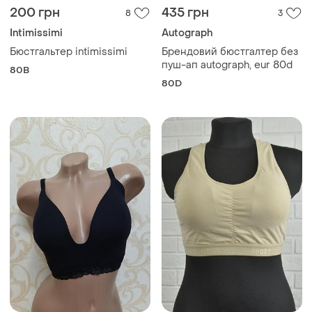
200 грн
435 грн
8
3
Intimissimi
Autograph
Бюстгальтер intimissimi
Брендовий бюстгалтер без
пуш-ап autograph, eur 80d
80B
80D