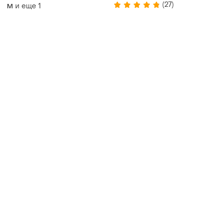
(27)
и еще
1
M