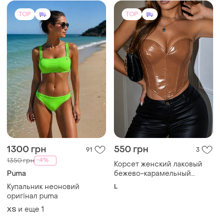
TOP
TOP
1300 грн
550 грн
91
3
-4%
1350 грн
Корсет женский лаковый
Puma
бежево-карамельный
экокожа бюстье топ без
Купальник неоновий
L
бретелей со шнуровкой
оригінал puma
вечерний клубный стиль
и еще
1
ХS