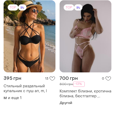
TOP
TOP
395 грн
700 грн
13
0
-13%
800 грн
Стильный раздельный
купальник с пуш ап, m, l
Комплект білизни, єротична
білизна, бюстгалтер ,
и еще
1
M
трусики
Другой