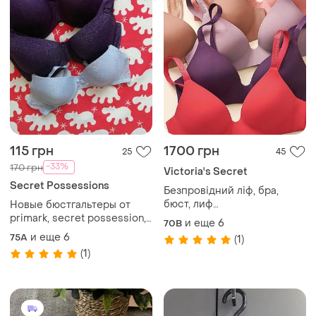
115 грн
1700 грн
25
45
-33%
170 грн
Victoria's Secret
Secret Possessions
Безпровідний ліф, бра,
бюст, лиф
Новые бюстгальтеры от
70в,75в,70с,75с,80в,80с,80д,8
primark, secret possession,
и еще
6
70B
victoria's secret
george 😍
и еще
6
75A
(1)
(1)