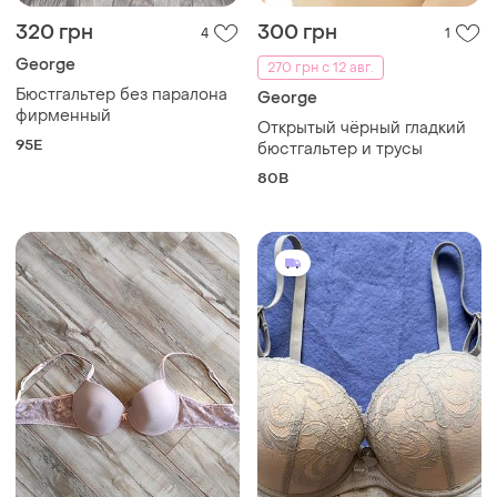
320 грн
300 грн
4
1
George
270 грн с 12 авг.
Бюстгальтер без паралона
George
фирменный
Открытый чёрный гладкий
95E
бюстгальтер и трусы
80B