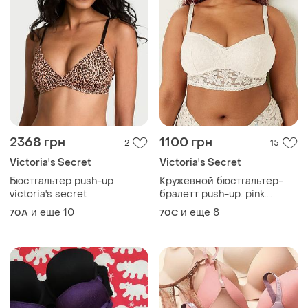
2368 грн
1100 грн
2
15
Victoria's Secret
Victoria's Secret
Бюстгальтер push-up
Кружевной бюстгальтер-
victoria's secret
бралетт push-up. pink.
victoria’s secret. оригинал
и еще
10
и еще
8
70A
70C
🇺🇸