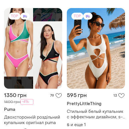
TOP
TOP
1350 грн
595 грн
79
13
-4%
1400 грн
PrettyLittleThing
Puma
Стильный белый купальник
с эффектным дизайном, s-
Двохсторонній роздільний
m
купальник оригінал puma
и еще
1
S