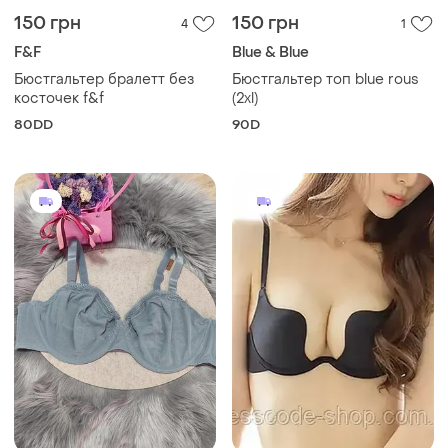
150 грн
150 грн
4
1
F&F
Blue & Blue
Бюстгальтер бралетт без
Бюстгальтер топ blue rous
косточек f&f
(2xl)
80DD
90D