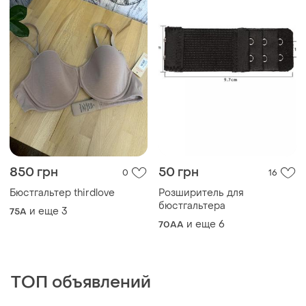
850 грн
50 грн
0
16
Бюстгальтер thirdlove
Розширитель для
бюстгальтера
и еще
3
75A
и еще
6
70AA
ТОП объявлений