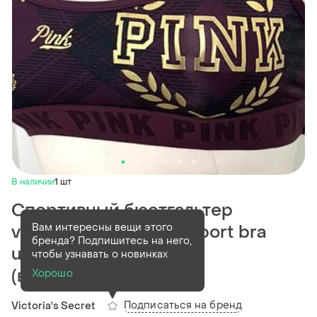
В наличии
1 шт
Спортивный бюстгальтер
Вам интересны вещи этого
victoria's secret pink sport bra
бренда? Подпишитесь на него,
ultimate размер м
чтобы узнавать о новинках
(в80,c75,d75,a80...
Хорошо
Подписаться на бренд
Victoria's Secret