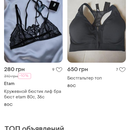
280 грн
650 грн
9
7
-10%
310 грн
Бюстгальтер топ
Etam
80C
Кружевной бюстик лиф бра
бюст etam 80с, 36с
80C
ТОП объявлений