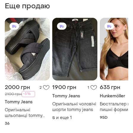
Еще продаю
2000 грн
1900 грн
635 грн
2
1
-5%
2100 грн
Tommy Jeans
Hunkemöller
Tommy Jeans
Оригінальні чоловічі
Бюстгальтер на
шорти tommy jeans
пишні форми
Оригінальні
шльопанці tommy
и еще
1
95D
S
jeans
36