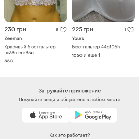
230 грн
225 грн
8
1
Zeeman
Yours
Красивый бюстгальтер
Бюстгальтер 44g105h
uк38с eur85с
и еще
1
105G
85C
Загружайте приложение
Покупайте вещи и общайтесь в любом месте
Как это работает?