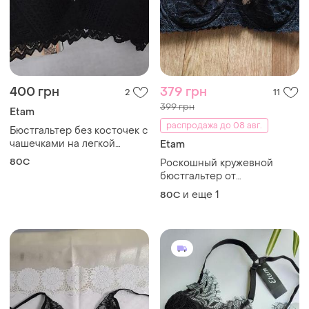
400 грн
379 грн
2
11
399 грн
Etam
распродажа до 08 авг.
Бюстгальтер без косточек с
чашечками на легкой
Etam
подкладке "etam"
80C
Роскошный кружевной
бюстгальтер от
французского премиум-
и еще
1
80C
бренду etam