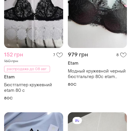
152 грн
979 грн
7
8
160 грн
Etam
распродажа до 08 авг.
Модный кружевной черный
бюстгальтер 80с etam
Etam
6488004 спереди застежка
80C
Бюстгалтер кружевний
etam 80 с
80C