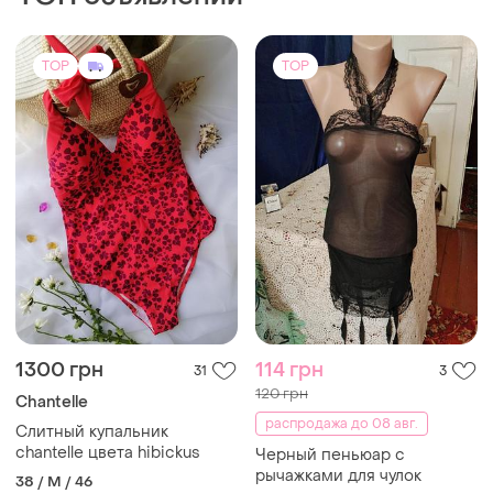
TOP
TOP
1300 грн
114 грн
31
3
120 грн
Chantelle
распродажа до 08 авг.
Слитный купальник
chantelle цвета hibickus
Черный пеньюар с
рычажками для чулок
38 / M / 46