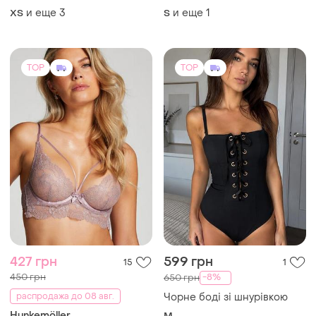
сикрет
и еще
3
и еще
1
ХS
S
TOP
TOP
427 грн
599 грн
15
1
450 грн
-8%
650 грн
распродажа до 08 авг.
Чорне боді зі шнурівкою
Hunkemöller
M