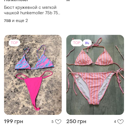
Бюст кружевной с мягкой
чашкой hunkemoller 75b 75d
80d
и еще
2
75B
TOP
TOP
199 грн
250 грн
5
4