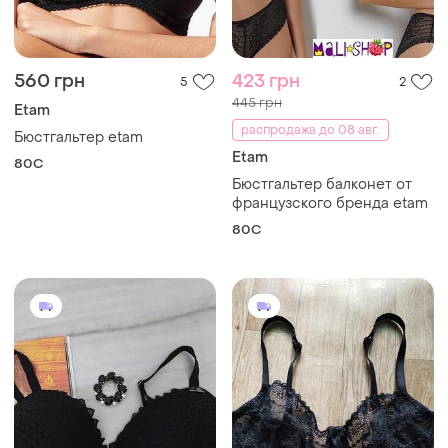
560 грн
423 грн
5
2
445 грн
Etam
распродажа до 08 авг.
Бюстгальтер etam
Etam
80C
Бюстгальтер балконет от
французского бренда etam
80C