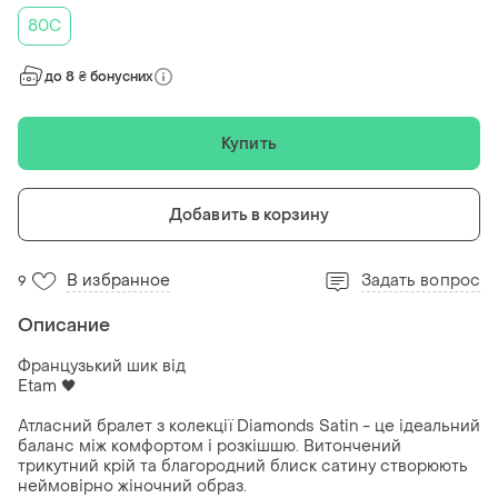
80C
до 8 ₴ бонусних
Купить
Добавить в корзину
В избранное
Задать вопрос
9
Описание
Французький шик від
Etam 🖤
Атласний бралет з колекції Diamonds Satin - це ідеальний
баланс між комфортом і розкішшю. Витончений
трикутний крій та благородний блиск сатину створюють
неймовірно жіночний образ.