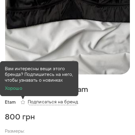
Вам интересны вещи этого
бренда? Подпишитесь на него,
В наличии
1 шт
чтобы узнавать о новинках
Топ/бюстгалетер etam
Хорошо
Подписаться на бренд
Etam
800 грн
Размеры: