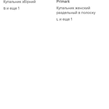
Primark
Купальник збірний
Купальник женский
и еще
1
S
раздельный в полоску
и еще
1
L