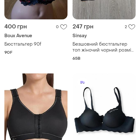
400 грн
247 грн
0
2
Boux Avenue
Sinsay
Бюстгальтер 90f
Безшовний бюстгальтер
топ жіночий чорний розмір
90F
xs
65B