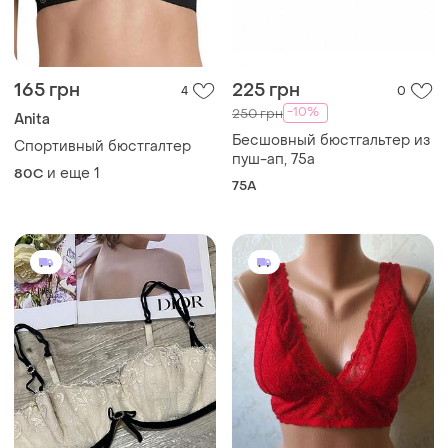
165 грн
225 грн
4
0
-10%
250 грн
Anita
Бесшовный бюстгальтер из
Спортивный бюстгалтер
пуш-ап, 75а
и еще
1
80C
75A