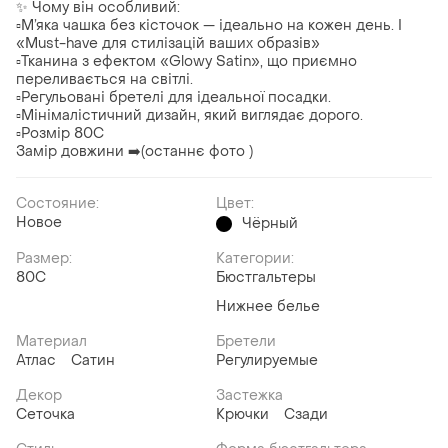
✨ Чому він особливий:
▫️М’яка чашка без кісточок — ідеально на кожен день. І
«Must-have для стилізацій ваших образів»
▫️Тканина з ефектом «Glowy Satin», що приємно
переливається на світлі.
▫️Регульовані бретелі для ідеальної посадки.
▫️Мінімалістичний дизайн, який виглядає дорого.
▫️Розмір 80С
Замір довжини ➡️(останнє фото )
Состояние:
Цвет:
Новое
Чёрный
Размер:
Категории:
80C
Бюстгальтеры
Нижнее белье
Материал
Бретели
Атлас
Сатин
Регулируемые
Декор
Застежка
Сеточка
Крючки
Сзади