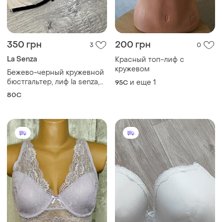
350 грн
200 грн
3
0
La Senza
Красный топ-лиф с
кружевом
Бежево-черный кружевной
бюстгальтер, лиф la senza,
и еще
1
95C
р.80c
80C