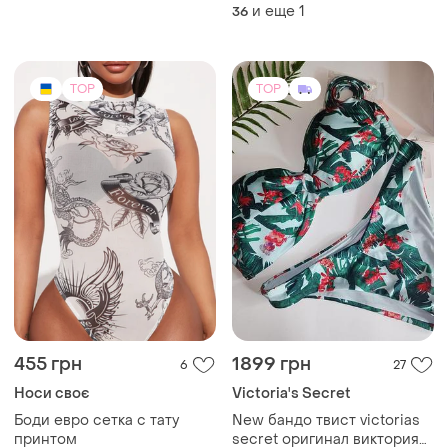
и еще
1
36
TOP
TOP
455 грн
1899 грн
6
27
Носи своє
Victoria's Secret
Боди евро сетка с тату
New бандо твист victorias
принтом
secret оригинал виктория