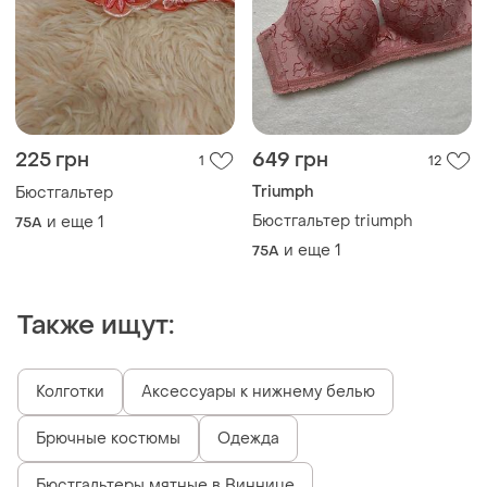
225 грн
649 грн
1
12
Triumph
Бюстгальтер
Бюстгальтер triumph
и еще
1
75A
и еще
1
75A
Также ищут:
Колготки
Аксессуары к нижнему белью
Брючные костюмы
Одежда
Бюстгальтеры мятные в Виннице