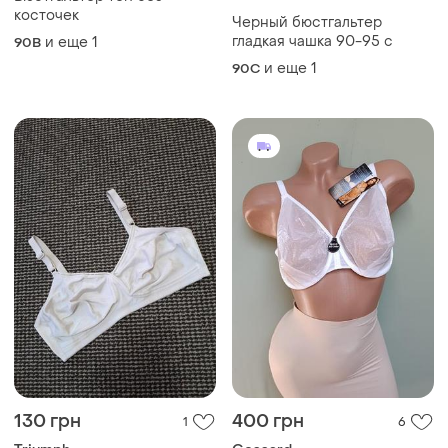
косточек
Черный бюстгальтер
гладкая чашка 90-95 c
и еще
1
90B
и еще
1
90C
130 грн
400 грн
1
6