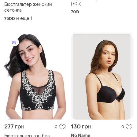
(70b)
Бюстгальтер женский
сеточка
70B
и еще
1
75DD
277 грн
130 грн
0
0
No Name
Бюстгальтер топ без