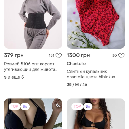
379 грн
1300 грн
151
30
Chantelle
Розмеб 5106 опт корсет
утягивающий для живота
Слитный купальник
для спины послеродовой
chantelle цвета hibickus
и еще
5
S
утяжка бандаж пояс
38 / M / 46
TOP
TOP