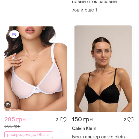
новый сток базовый
классический
и еще
1
75B
285 грн
150 грн
3
2
300 грн
Calvin Klein
распродажа до 08 авг.
Бюстгальтер calvin clein