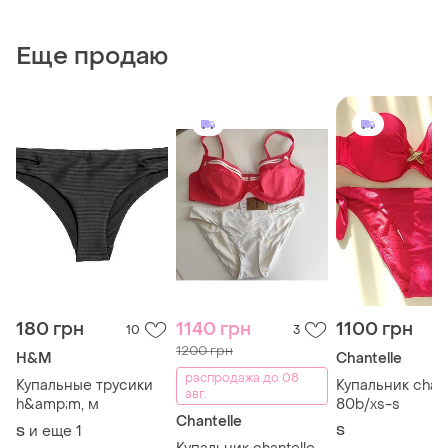
Еще продаю
180 грн
1140 грн
1100 грн
10
3
1200 грн
H&M
Chantelle
распродажа до 08
Купальные трусики
Купальник chant
авг.
h&amp;m, м
80b/xs-s
Chantelle
и еще
1
S
S