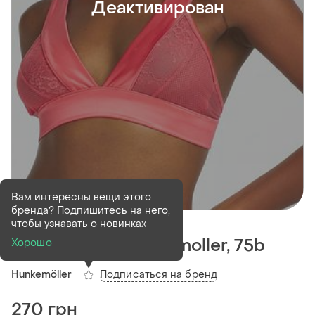
Деактивирован
Вам интересны вещи этого
бренда? Подпишитесь на него,
Деактивирован
1 шт
чтобы узнавать о новинках
Бюстгальтер hunkemoller, 75b
Хорошо
Подписаться на бренд
Hunkemöller
270 грн