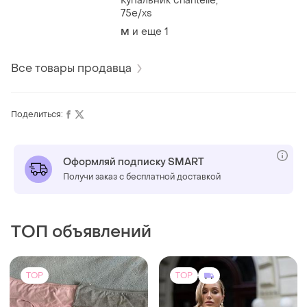
Купальник chantelle,
75e/xs
и еще
1
M
Все товары продавца
Поделиться:
Оформляй подписку SMART
Получи заказ с бесплатной доставкой
ТОП объявлений
TOP
TOP