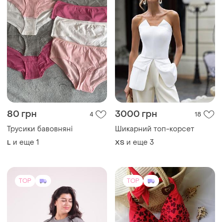
80 грн
3000 грн
4
18
Трусики бавовняні
Шикарний топ-корсет
и еще
1
и еще
3
L
ХS
TOP
TOP