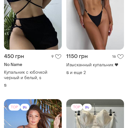
450 грн
1150 грн
9
16
No Name
Изысканный купальник 🖤
Купальник с юбочкой
и еще
2
S
черный и белый, s
S
TOP
TOP