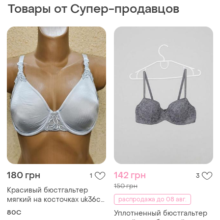
Товары от Супер-продавцов
180 грн
142 грн
1
3
150 грн
Красивый бюстгальтер
мягкий на косточках uk36c
распродажа до 08 авг.
eur80c
80C
Уплотненный бюстгальтер