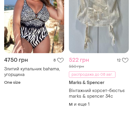
4750 грн
522 грн
8
12
550 грн
Злитий купальник bahama,
угорщина
распродажа до 08 авг.
One size
Marks & Spencer
Вінтажний корсет-бюстьє
marks & spencer 34c
и еще
1
M