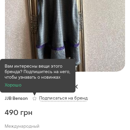
Вам интересны вещи этого
бренда? Подпишитесь на него,
В наличии
1 шт
чтобы узнавать о новинках
Пеньюар 100% шовк
Хорошо
Подписаться на бренд
JJB Benson
490 грн
Международный