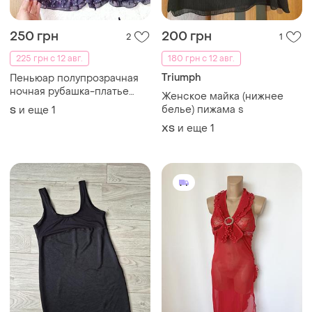
ночная рубашка-платье
Женское майка (нижнее
майка
белье) пижама s
и еще
1
S
и еще
1
ХS
150 грн
450 грн
1
0