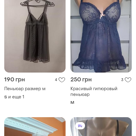
190 грн
250 грн
4
3
Пеньюар размер м
Красивый гипюровый
пеньюар
и еще
1
S
M