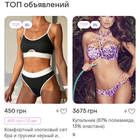
450 грн
3675 грн
9
6
Купальник (87% полиамида,
405 грн с 12 авг.
13% эластана)
Комфортный хлопковый сет
S
бра и трусики черный и
зеленый
и еще
3
70B
TOP
TOP