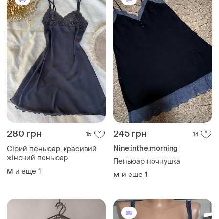
280 грн
245 грн
15
14
Nine:inthe:morning
Сірий пеньюар, красивий
жіночий пеньюар
Пеньюар ночнушка
и еще
1
M
и еще
1
M