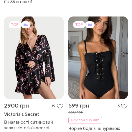
2900 грн
599 грн
19
3
650 грн
Victoria's Secret
539 грн с 12 авг.
В наявності сатиновий
халат victoria’s secret
Чорне боді зі шнурівкою
оригінал
и еще
1
M
M