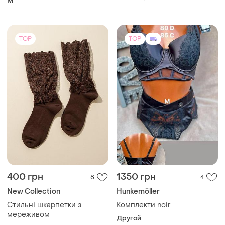
400 грн
1350 грн
8
4
New Collection
Hunkemöller
Стильні шкарпетки з
Комплекти noir
мереживом
Другой
и еще
4
EU 35
TOP
TOP