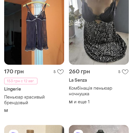
170 грн
260 грн
5
5
La Senza
153 грн с 12 авг.
Комбінація пеньюар
Lingerie
ночнушка
Пеньюар красивый
и еще
1
M
брендовый
M