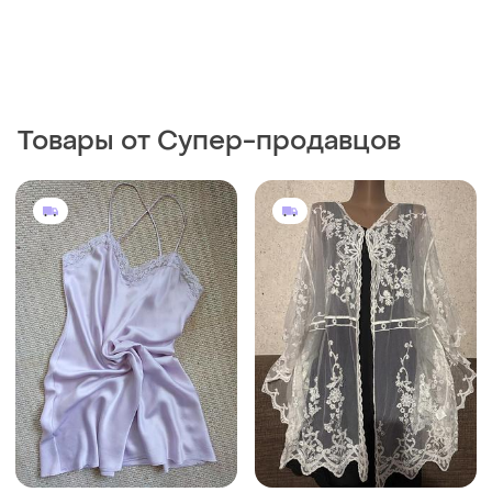
Товары от Супер-продавцов
800 грн
250 грн
16
4
-6%
850 грн
Ажурна накидка. пеньюар
JJB Benson
и еще
1
UA 50
Шелковый пеньюар с
кружевом, ночнушка jjb