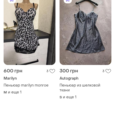
600 грн
300 грн
3
3
Marilyn
Autograph
Пеньюар marilyn monroe
Пеньюар из шелковой
ткани
и еще
1
M
и еще
1
S
ТОП объявлений
TOP
TOP