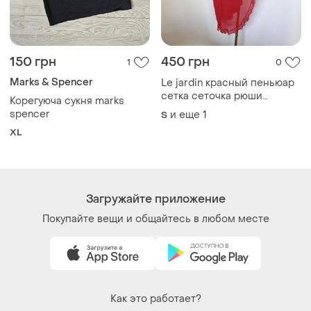
Marks & Spencer
Le jardin красный пеньюар
сетка сеточка рюши
Корегуюча сукня marks
шнуровка винтаж ретро
spencer
и еще
1
S
XL
Загружайте приложение
Покупайте вещи и общайтесь в любом месте
Как это работает?
Украина, 02121, Киев, Харьковское шоссе, дом 201-
203, буква 4Г
Политика конфиденциальности