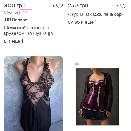
benson
и еще
1
L
130 грн
1500 грн
1
0
-14%
150 грн
La Senza
Жіночий пеньюар s(36)8
Женское белье / женское