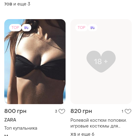
800 грн
820 грн
3
1
ZARA
Ролевой костюм поповки.
игровые костюмы для
Топ купальника
взрослых do3181
и еще
6
ХS
M
TOP
TOP