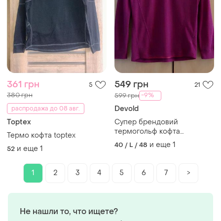
361 грн
549 грн
5
21
380 грн
-9%
599 грн
Devold
распродажа до 08 авг.
Toptex
Супер брендовий
термогольф кофта
Термо кофта toptex
водолазка вовна мериноса
и еще
1
40 / L / 48
и еще
1
52
1
2
3
4
5
6
7
>
Не нашли то, что ищете?