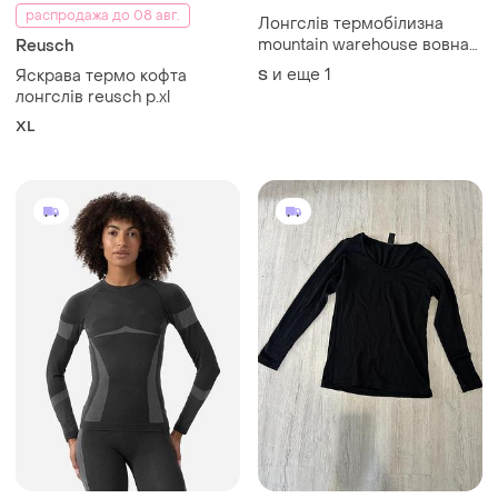
распродажа до 08 авг.
Лонгслів термобілизна
mountain warehouse вовна
Reusch
мериноса
и еще
1
Яскрава термо кофта
S
лонгслів reusch p.xl
XL