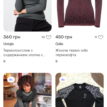
360 грн
450 грн
10
11
Uniqlo
Odlo
Термолонгслив с
Жіноче термо odlo
содержанием хлопка с
термокофта
круглым вырезом heattech
S
S
extra warm от uniqlo