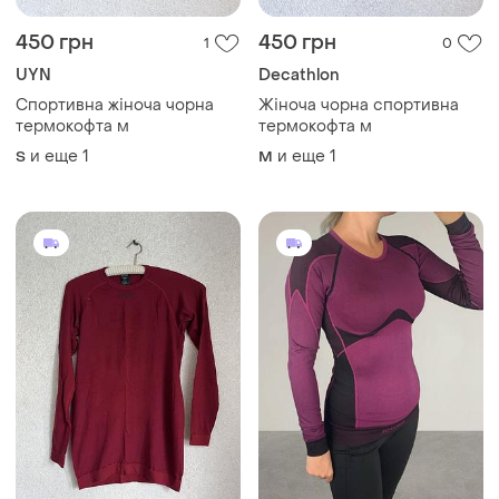
450 грн
450 грн
1
0
UYN
Decathlon
Спортивна жіноча чорна
Жіноча чорна спортивна
термокофта м
термокофта м
и еще
1
и еще
1
S
M