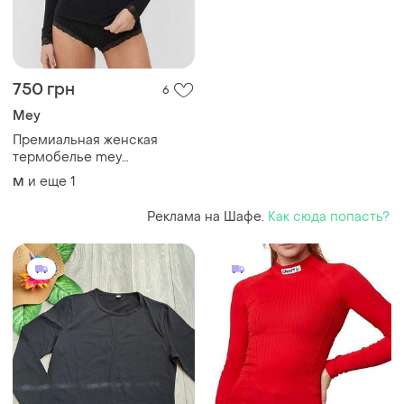
750 грн
6
Mey
Премиальная женская
термобелье mey
бесшовное из шелковой
и еще
1
M
шерсти m l
Реклама на Шафе.
Как сюда попасть?