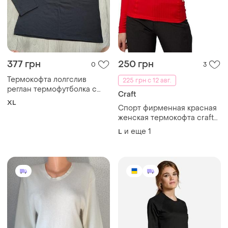
377 грн
250 грн
0
3
Термокофта лолгслив
225 грн с 12 авг.
реглан термофутболка с
Craft
длинным рукавом размер xl
XL
Спорт фирменная красная
женская термокофта craft
active extreme x.л-хл
и еще
1
L