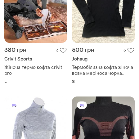
380 грн
500 грн
3
5
Crivit Sports
Johaug
Жіноча термо кофта crivit
Термобілизна кофта жіноча
pro
вовна меріноса чорна
розмір s
L
S