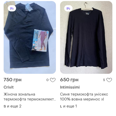
750 грн
650 грн
0
5
Crivit
Intimissimi
Жіноча зональна
Синя термокофта унісекс
термокофта термокомлект
100% вовна меринос xl
термоштани crivit /
и еще
2
и еще
1
S
L
функціональна спортивна
термобілизна лонгслив