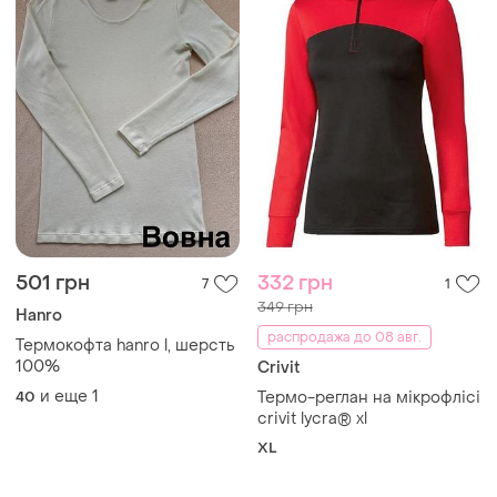
501 грн
332 грн
7
1
349 грн
Hanro
распродажа до 08 авг.
Термокофта hanro l, шерсть
100%
Crivit
и еще
1
40
Термо-реглан на мікрофлісі
crivit lycra® xl
XL