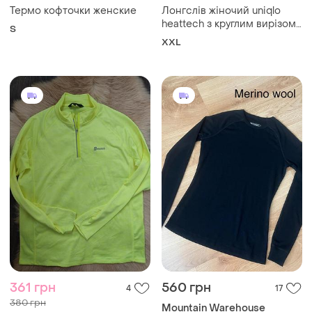
Термо кофточки женские
Лонгслів жіночий uniqlo
heattech з круглим вирізом,
S
чорний, xxl
XXL
361 грн
560 грн
4
17
380 грн
Mountain Warehouse