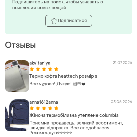
Подпишитесь на поиск, чтобы узнавать о
появлении новых вещей
Подписаться
Отзывы
akvitaniya
21.07.2026
Термо кофта heattech розмір s
Все чудово! Дякую! 🙌🌸❤️
anna1612anna
03.06.2026
Жіноча термобілизна утеплене columbia
Приємна продавець, великий асортимент,
швидка відправка. Все сподобалося.
Рекомендую⭐️⭐️⭐️⭐️⭐️