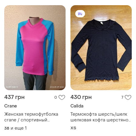
437 грн
430 грн
0
7
Crane
Calida
Женская термофутболка
Термокофта шерсть/шелк
crane / спортивный
шелковая кофта шерстяное
лонгслив размер 38/40
термокофта нательное
и еще
1
ХS
38
белье