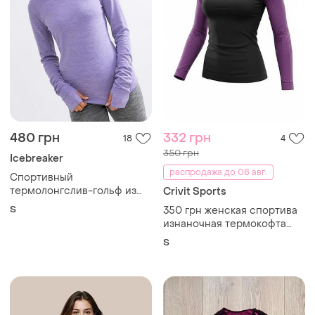
480 грн
332 грн
18
4
350 грн
Icebreaker
распродажа до 08 авг.
Спортивный
термолонгслив-гольф из
Crivit Sports
100% шерсти мериноса,
S
350 грн женская спортива
inoc лавандовый, s
изнаночная термокофта
crivit sports (линейка
S
бесшовной спортивной
одежды). размер s