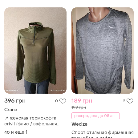
396 грн
189 грн
0
2
199 грн
Crane
распродажа до 08 авг.
📌 женская термокофта
crivit (флис / вафельная
Wed'ze
структура), размер m (46-
и еще
1
40
Спорт стильная фирменная
48), цвет хаки