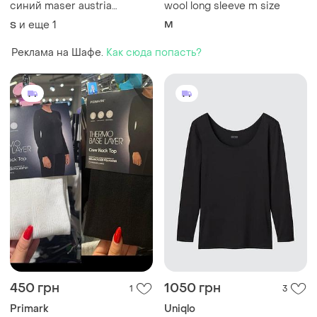
синий maser austria
wool long sleeve m size
polartec xs-s
и еще
1
M
S
Реклама на Шафе.
Как сюда попасть?
450 грн
1050 грн
1
3
Primark
Uniqlo