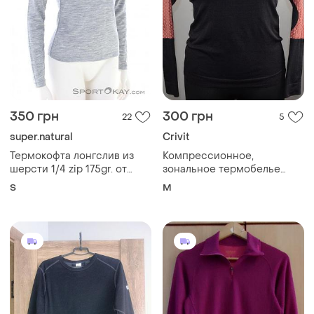
350 грн
300 грн
22
5
super.natural
Crivit
Термокофта лонгслив из
Компрессионное,
шерсти 1/4 zip 175gr. от
зональное термобелье
super.natural
crivit (m) женское
S
M