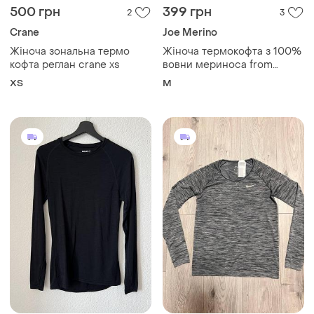
500 грн
399 грн
2
3
Crane
Joe Merino
Жіноча зональна термо
Жіноча термокофта з 100%
кофта реглан crane xs
вовни мериноса from
merino with love (нова
ХS
M
зеландія)