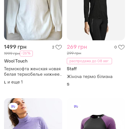
1499 грн
269 грн
2
0
299 грн
-26%
1999 грн
Wool Touch
распродажа до 08 авг.
Термокофта женская новая
Staff
белая термобелье нижнее
Жіноча термо білизна
белье кофточка из ангоры
и еще
1
L
S
длинная термоследка