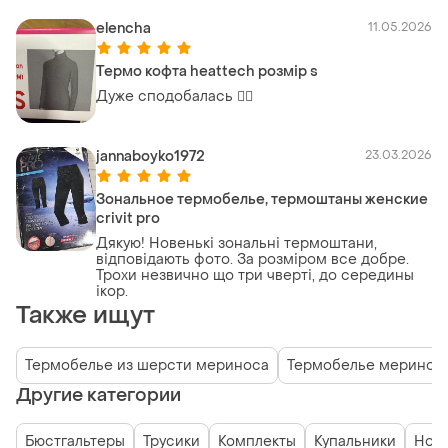
elencha
11.05.2026
Термо кофта heattech розмір s
Дуже сподобалась 👍🏻
jannaboyko1972
23.03.2026
Зональное термобелье, термоштаны женские
crivit pro
Дякую! Новенькі зональні термоштани,
відповідають фото. За розміром все добре.
Трохи незвично що три чверті, до середины
ікор.
Также ищут
Термобелье из шерсти мериноса
Термобелье меринос
Другие категории
Бюстгальтеры
Трусики
Комплекты
Купальники
Нос