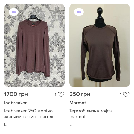
новое зональное термо
белье
1700 грн
350 грн
1
1
Icebreaker
Marmot
Icebreaker 260 меріно
Термобілизна кофта
жіночий термо лонгслів
marmot
розмір л оригінал
L
L