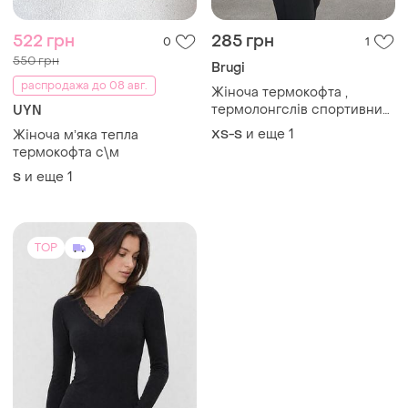
522 грн
285 грн
0
1
550 грн
Brugi
распродажа до 08 авг.
Жіноча термокофта ,
термолонгслів спортивний
UYN
brugi
и еще
1
Жіноча мʼяка тепла
XS-S
термокофта с\м
и еще
1
S
TOP