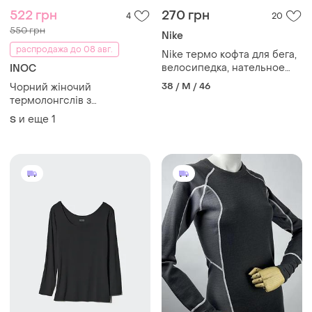
522 грн
270 грн
4
20
550 грн
Nike
распродажа до 08 авг.
Nike термо кофта для бега,
велосипедка, нательное
INOC
белье р. m
38 / M / 46
Чорний жіночий
термолонгслів з
мериносовою вовною,
и еще
1
S
чорний лонг з шерстю
мариноса і вирізом для
пальців inoc