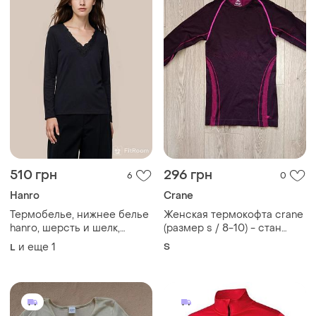
510 грн
296 грн
6
0
Hanro
Crane
Термобелье, нижнее белье
Женская термокофта crane
hanro, шерсть и шелк,
(размер s / 8-10) - стан
размер l-xl.
идеален
и еще
1
S
L