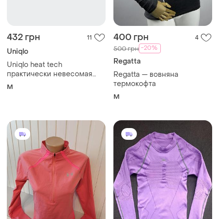
432 грн
400 грн
11
4
-20%
500 грн
Uniqlo
Regatta
Uniqlo heat tech
практически невесомая
Regatta — вовняна
термо кофта лонгслив р.м
термокофта
M
M