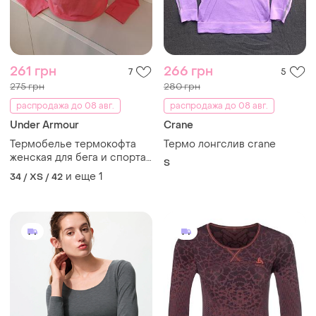
261 грн
266 грн
7
5
275 грн
280 грн
распродажа до 08 авг.
распродажа до 08 авг.
Under Armour
Crane
Термобелье термокофта
Термо лонгслив crane
женская для бега и спорта
S
размер xs-s,
и еще
1
34 / XS / 42
производитель under
armour