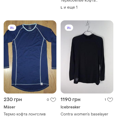
термобелье кофта
wed'ze.л-хл
и еще
1
L
230 грн
1190 грн
0
1
Mäser
Icebreaker
Термо кофта лонгслив
Contra women’s baselayer