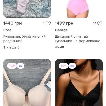
460 грн
700 грн
63
14
-13%
800 грн
Lanny mode
Bershka
Бюстгальтер гладкий lanny
mode на тонком паралоне
Нове боді з мереживом
и косточке 80d 85d 90d
bershka чорного кольору
и еще
6
80D
90d 95d 80e 85e 85e 90e
ХS
(2)
90e 95e