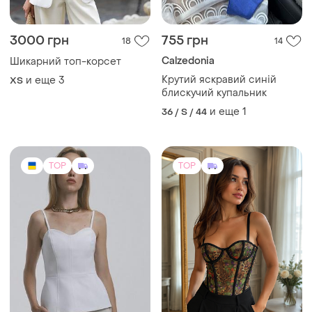
950 грн
200 грн
8
39
1000 грн
PrettyLittleThing
распродажа до 08 авг.
Стильный корсет ❤️‍🔥
STIMMA
и еще
2
ХS
Топ-корсет
M
TOP
TOP