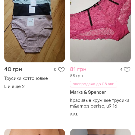
XXL
125 грн
60 грн
7
0
Danskin
F&F
Неймовірні шоколадні
Серые гладкие базовые
жіночі трусики плавки
тоненькие трусики слипы.
стринги danskin l