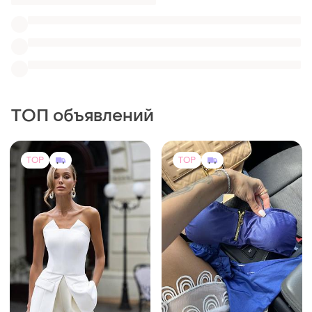
3000 грн
755 грн
18
14
Calzedonia
Шикарний топ-корсет
Крутий яскравий синій
и еще
3
ХS
блискучий купальник
и еще
1
36 / S / 44
TOP
TOP