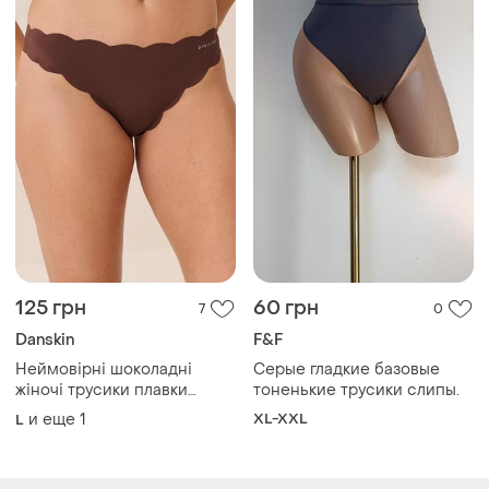
и еще
1
XL-XXL
L
Загружайте приложение
Покупайте вещи и общайтесь в любом месте
Как это работает?
Украина, 02121, Киев, Харьковское шоссе, дом 201-
203, буква 4Г
Политика конфиденциальности
Договор-оферта
Контакты