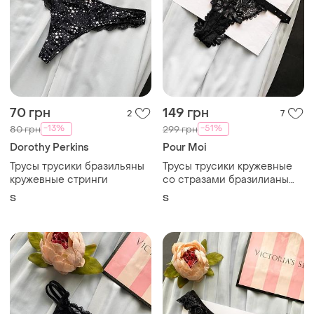
70 грн
149 грн
2
7
-13%
-51%
80 грн
299 грн
Dorothy Perkins
Pour Moi
Трусы трусики бразильяны
Трусы трусики кружевные
кружевные стринги
со стразами бразилианы
бразильяны
S
S