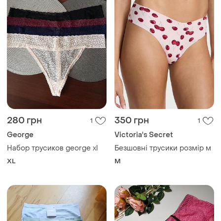
40 грн
81 грн
0
4
85 грн
Трусики коттоновые
распродажа до 08 авг.
и еще
2
L
Marks & Spencer
Красивые кружные трусики
m&amp;s ceriso, u9 16