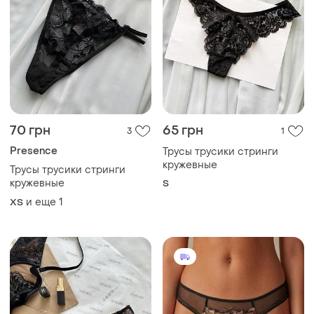
70 грн
65 грн
3
1
Presence
Трусы трусики стринги
кружевные
Трусы трусики стринги
кружевные
S
и еще
1
ХS