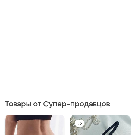
180 грн
150 грн
2
8
CHI
Интересные трусики с
имитацией шнуровки
Черные лаковые стринги
трусики стринги лаковая
и еще
1
38
искусственная кожа
и еще
1
M