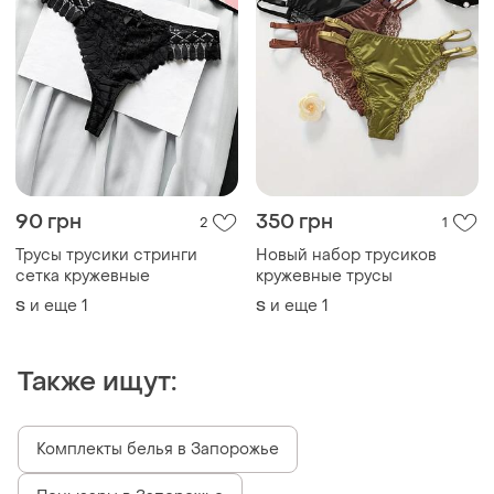
90 грн
350 грн
2
1
Трусы трусики стринги
Новый набор трусиков
сетка кружевные
кружевные трусы
и еще
1
и еще
1
S
S
Также ищут:
Комплекты белья в Запорожье