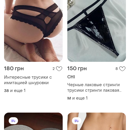
280 грн
350 грн
1
1
George
Victoria's Secret
Набор трусиков george xl
Безшовні трусики розмір м
XL
M