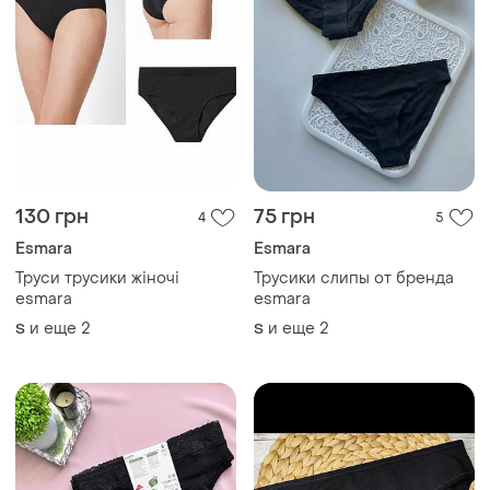
130 грн
75 грн
4
5
Esmara
Esmara
Труси трусики жіночі
Трусики слипы от бренда
esmara
esmara
и еще
2
и еще
2
S
S