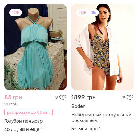
TOP
TOP
85 грн
1899 грн
9
29
90 грн
Boden
распродажа до 08 авг.
Невероятный сексуальный
роскошный
Голубой пеньюар
корректирующий купальник
и еще
1
52-54
и еще
1
40 / L / 48
от бренда boden - gold