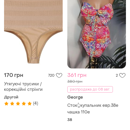
170 грн
361 грн
720
2
380 грн
Утягуючі трусики /
корекційні стрінги
распродажа до 08 авг.
Другой
George
(4)
Сток👆купальник евр.38е
чашка 110е
38