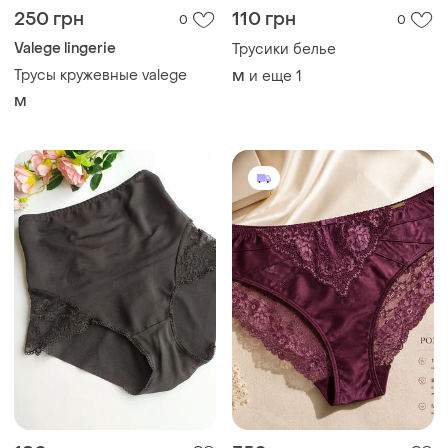
250 грн
110 грн
0
0
Valege lingerie
Трусики белье
Трусы кружевные valege
и еще
1
M
M