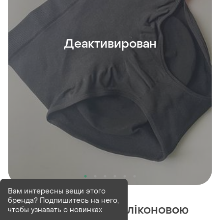
Деактивирован
Деактивирован
2 шт
Вам интересны вещи этого
бренда? Подпишитесь на него,
Трусики втяжка з силіконовою
чтобы узнавать о новинках