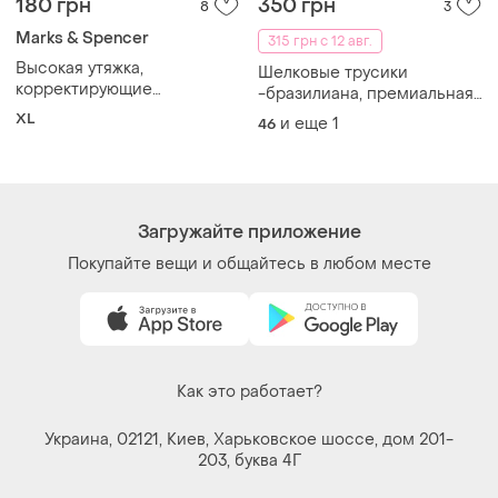
180 грн
350 грн
8
3
Marks & Spencer
315 грн с 12 авг.
Высокая утяжка,
Шелковые трусики
корректирующие
-бразилиана, премиальная
утягивающие трусики
линейка m&amp;s,autograph
XL
и еще
1
46
m&amp;s,sk 14
| marks and spencer
Загружайте приложение
Покупайте вещи и общайтесь в любом месте
Как это работает?
Украина, 02121, Киев, Харьковское шоссе, дом 201-
203, буква 4Г