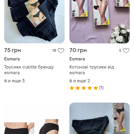
75 грн
70 грн
18
5
Esmara
Esmara
Трусики culotte бренду
Котонові трусики від
esmara
esmara
и еще
3
и еще
2
S
S
(1)