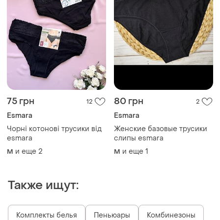
75 грн
80 грн
12
2
Esmara
Esmara
Чорні котонові трусики від
Женские базовые трусики
esmara
слипы esmara
и еще
2
и еще
1
M
M
Также ищут:
Комплекты белья
Пеньюары
Комбинезоны