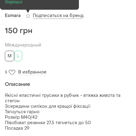
полоскою esmara
Хорошо
Подписаться на бренд
Esmara
150 грн
Международный
M
L
В избранное
5
Описание
Якісні еластичні трусики в рубчик - втяжка живота та
стегон
Зсередини силікон для кращої фіксації
Тягнуться гарно
Розмір M40/42
Півобхват резинки 27,5 тягнеться до 50
Посадка 29