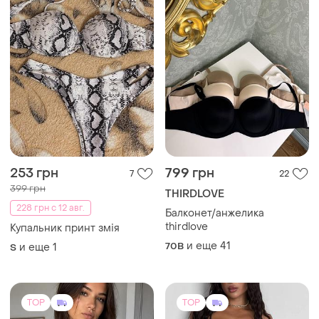
253 грн
799 грн
7
22
399 грн
THIRDLOVE
228 грн с 12 авг.
Балконет/анжелика
thirdlove
Купальник принт змія
и еще
41
70B
и еще
1
S
TOP
TOP