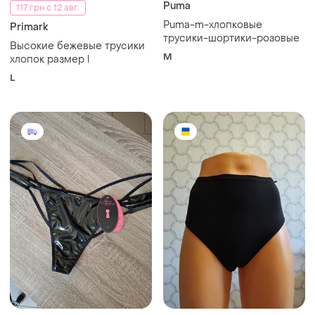
Puma
117 грн с 12 авг.
Puma-m-хлопковые
Primark
трусики-шортики-розовые
Высокие бежевые трусики
M
хлопок размер l
L