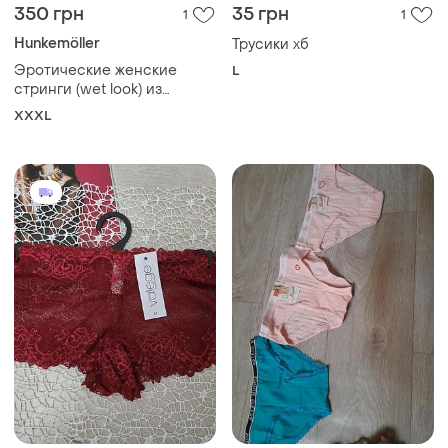
350 грн
35 грн
1
1
Hunkemöller
Трусики хб
Эротические женские
L
стринги (wet look) из
линейки private collection
XXXL