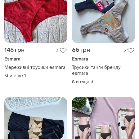
145 грн
65 грн
0
5
Esmara
Esmara
Мереживні трусики esmara
Трусики танги бренду
esmara
и еще
1
M
и еще
3
S