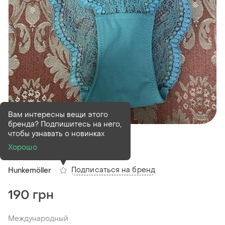
Вам интересны вещи этого
бренда? Подпишитесь на него,
В наличии
1 шт
чтобы узнавать о новинках
Трусики жіночі
Хорошо
Подписаться на бренд
Hunkemöller
190 грн
Международный