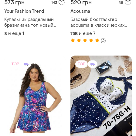
573 грн
520 грн
143
88
Your Fashion Trend
Acousma
Купальник раздельный
Базовый бюстгальтер
бразилиана топ новый
acousma в классических
"жатка" тренд жатый
цветах.
и еще
1
и еще
7
S
75B
эффект качественный
(3)
TOP
TOP