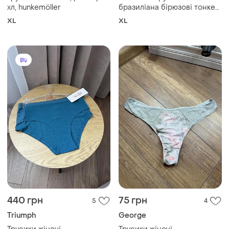
хл, hunkemöller
бразиліана бірюзові тонке
мереживо hunkemöller
XL
XL
модель isabelle
440 грн
75 грн
5
4
Triumph
George