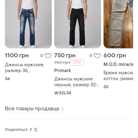
1100 грн
750 грн
600 грн
0
0
-22%
950 грн
Джинсы мужские,
размер 36,
Primark
Брюки мужские
итальялия
коттон, размер
36
Джинсы мужские
черные, размер 32-
32
34
W32L34
Все товары продавца
Поделиться: