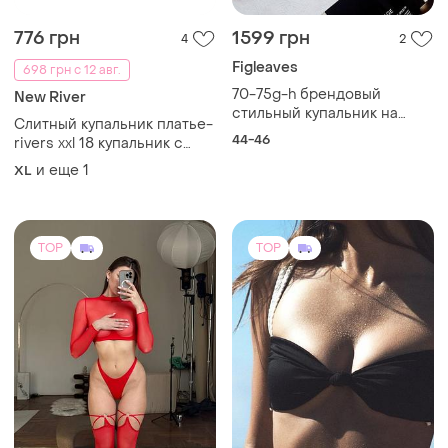
776 грн
1599 грн
4
2
Figleaves
698 грн с 12 авг.
70-75g-h брендовый
New River
стильный купальник на
Слитный купальник платье-
стройную красавицу с
44-46
rivers xxl 18 купальник с
пышными формами.
юбкой большой размер
и еще
1
XL
TOP
TOP