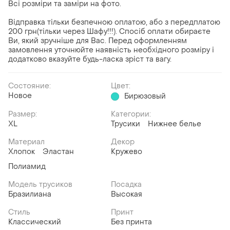
Всі розміри та заміри на фото.
Відправка тільки безпечною оплатою, або з передплатою
200 грн(тільки через Шафу!!!). Спосіб оплати обираєте
Ви, який зручніше для Вас. Перед оформленням
замовлення уточнюйте наявність необхідного розміру і
додатково вказуйте будь-ласка зріст та вагу.
Состояние:
Цвет:
Новое
Бирюзовый
Размер:
Категории:
XL
Трусики
Нижнее белье
Материал
Декор
Хлопок
Эластан
Кружево
Полиамид
Модель трусиков
Посадка
Бразилиана
Высокая
Стиль
Принт
Классический
Без принта