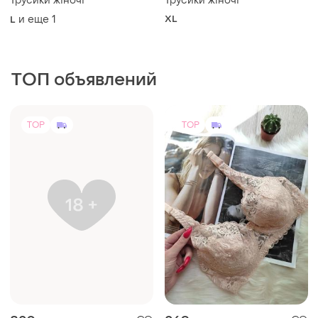
Трусики жіночі
Трусики жіночі
и еще
1
XL
L
ТОП объявлений
TOP
TOP