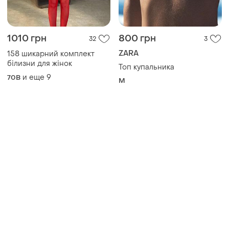
1010 грн
800 грн
32
3
ZARA
158 шикарний комплект
білизни для жінок
Топ купальника
и еще
9
70B
M