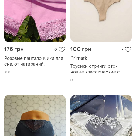
175 грн
100 грн
0
7
Primark
Розовые панталончики для
сна, от натираний.
Трусики стринги сток
новые классические с
XXL
эластичным поясом
S