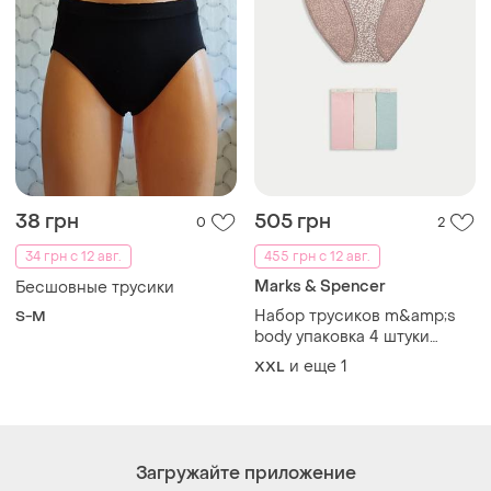
38 грн
505 грн
0
2
34 грн с 12 авг.
455 грн с 12 авг.
Marks & Spencer
Бесшовные трусики
Набор трусиков m&amp;s
S-M
body упаковка 4 штуки
новые хлопок высокие xxl
и еще
1
XXL
3xl
Загружайте приложение