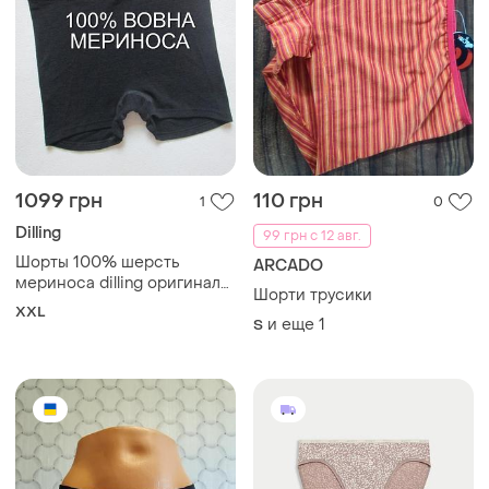
1099 грн
110 грн
1
0
Dilling
99 грн с 12 авг.
Шорты 100% шерсть
ARCADO
мериноса dilling оригинал
Шорти трусики
🌺💚🌺
XXL
и еще
1
S