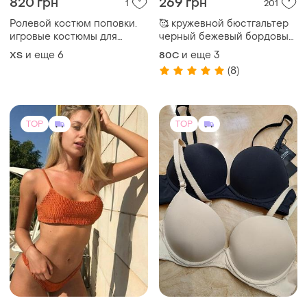
820 грн
269 грн
1
201
Ролевой костюм поповки.
🥰 кружевной бюстгальтер
игровые костюмы для
черный бежевый бордовый
взрослых do3181
чашка с
и еще
6
и еще
3
ХS
80C
(8)
TOP
TOP