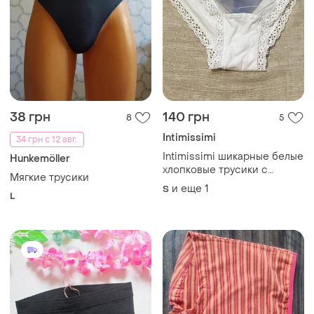
38 грн
140 грн
8
5
Intimissimi
34 грн с 12 авг.
Intimissimi шикарные белые
Hunkemöller
хлопковые трусики с
Мягкие трусики
прозрачной вставкой и
и еще
1
S
L
кружевом