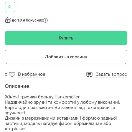
XL
до 1.9 ₴ бонусних
Купить
Добавить в корзину
В избранное
Задать вопрос
0
Описание
Жіночі трусики бренду Hunkemöller.
Надзвичайно зручні та комфортні у любому виконанні.
Варто один раз взяти-і Ви залежні від такої краси та
зручності.
Дизайн з мереживними вставками і формою задньої
частини, модель нагадує фасон «бразиліана» або
«стрінги».