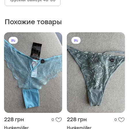
Похожие товары
228 грн
228 грн
0
0
Hunkemöller
Hunkemöller