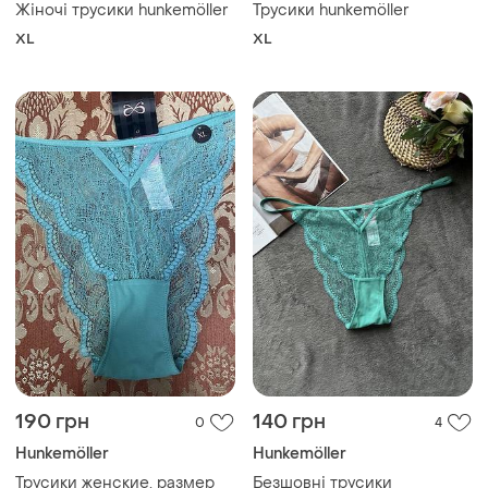
Жіночі трусики hunkemöller
Трусики hunkemöller
XL
XL
190 грн
140 грн
0
4
Hunkemöller
Hunkemöller
Трусики женские, размер
Безшовні трусики