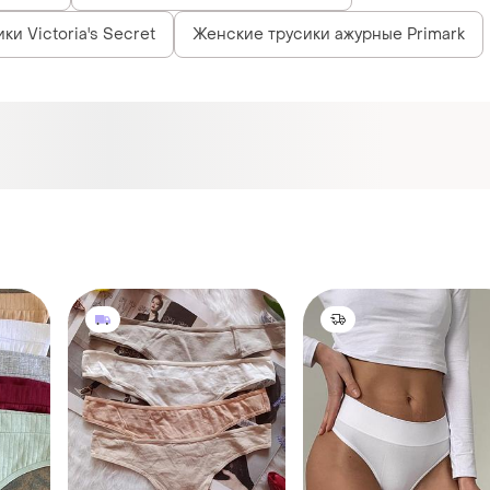
и Victoria's Secret
Женские трусики ажурные Primark
200 грн
119 грн
1
1
13