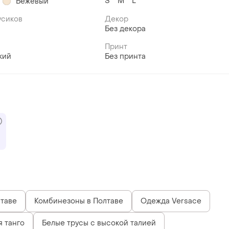
S
M
L
Бежевый
усиков
Декор
Без декора
Принт
кий
Без принта
таве
Комбинезоны в Полтаве
Одежда Versace
 танго
Белые трусы с высокой талией