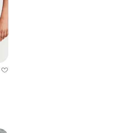
ream
нал