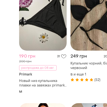
190 грн
249 грн
31
2
200 грн
Купальник чорний, бі
червоний
распродажа до 08 авг.
Primark
и еще
1
S
(52)
Новый низ купальника
плавки на завязках primark,
eur 38
M
TOP
TOP