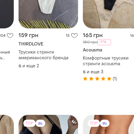
-9%
180 грн
THIRDLOVE
Acousma
онные
Трусики стринги
ть
американского бренда
Комфортные трусики
стринги acousma
и еще
2
S
и еще
3
S
(1)
TOP
TOP