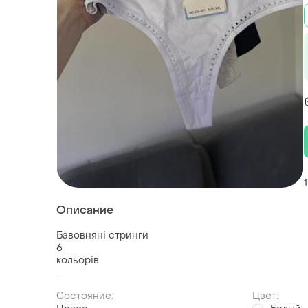
1
Описание
Бавовняні стринги
6
кольорів
Состояние:
Цвет: