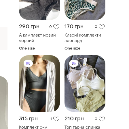
290 грн
170 грн
0
0
А клмплект новий
Класні комплекти
чорний
леопард
One size
One size
315 грн
210 грн
1
0
Комплект с-м
Топ гарна спинка