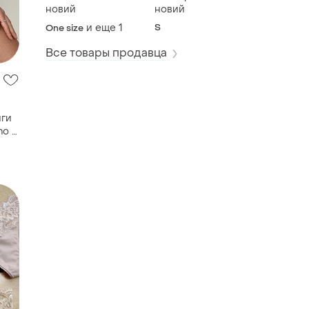
новий
новий
и еще
1
S
One size
нги
no -
Все товары продавца