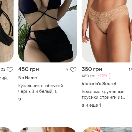
450 грн
350 грн
002
9
17
-23%
450 грн
No Name
лий,
Victoria's Secret
Купальник с юбочкой
черный и белый, s
Бежевые кружевные
трусики стринги из
S
люксовой коллекции d
и еще
1
S
angels victoria ́s secret
виктория сикрет ориги
размер s, m
TOP
TOP