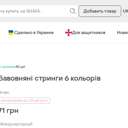
Добавить товар
U
Сделано в Украине
Для защитников
Нови
В наличии
10 шт
Бавовняні стринги 6 кольорів
75
грн
распродажа до 08 августа
71 грн
Международный