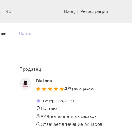
K
Вход
|
Регистрация
нки
Лента
Продавец
Bielisna
4.9
(85 оценок)
Супер-продавец
Полтава
92% выполненных заказов
Отвечает в течение 3х часов