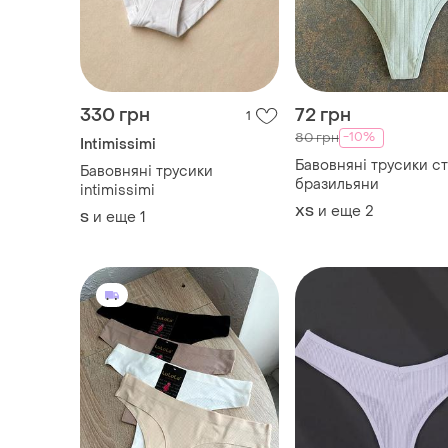
-10%
80 грн
Intimissimi
Бавовняні трусики ст
Бавовняні трусики
бразильяни
intimissimi
и еще
2
ХS
и еще
1
S
380 грн
80 грн
3