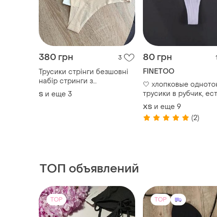
FINETOO
Трусики стрінги безшовні
набір стринги з
🤍 хлопковые однот
перфорацією бежеві чорні
трусики в рубчик, ес
и еще
3
S
білі трусики бікіні набір
цвета
и еще
9
ХS
стринги бесшовные с
перфорацией бежевые
(2)
белые трусы
ТОП объявлений
TOP
TOP