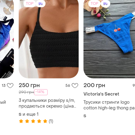
250 грн
200 грн
13
56
9
-14%
290 грн
Victoria's Secret
3 купальники розміру s/m,
ный
Трусики стринги logo
продаються окремо (ціна
cotton high-leg thong pa
300 грн за кожний)
т
victorias secret
и еще
1
S
S
la
(1)