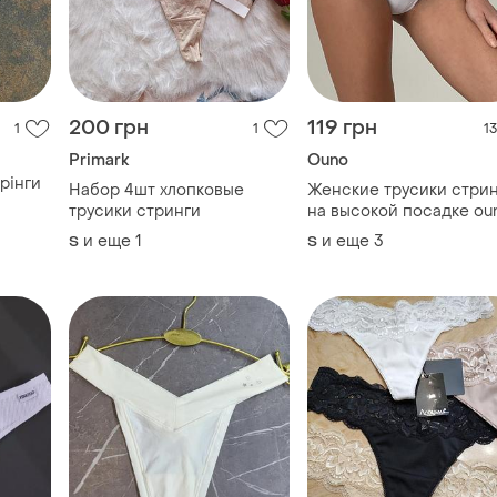
Primark
Ouno
рінги
Набор 4шт хлопковые
Женские трусики стри
трусики стринги
на высокой посадке ou
6 цветов - s/m l/xl
и еще
1
и еще
3
S
S
159 грн
165 грн
104
15
16