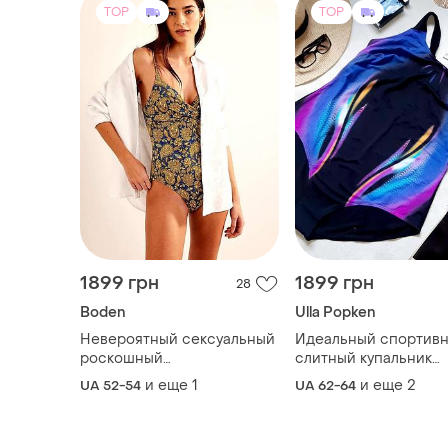
1899 грн
1899 грн
28
Boden
Ulla Popken
Невероятный сексуальный
Идеальный спортив
роскошный
слитный купальник
корректирующий купальник
большого размера о
и еще
1
и еще
2
UA 52-54
UA 62-64
от бренда boden - gold
немецкого бренда ul
capri
popken