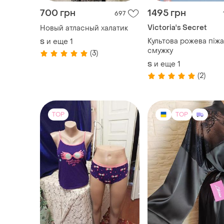
700 грн
1495 грн
697
Victoria's Secret
Новый атласный халатик
Культова рожева піжа
и еще
1
S
смужку
(3)
и еще
1
S
(2)
TOP
TOP