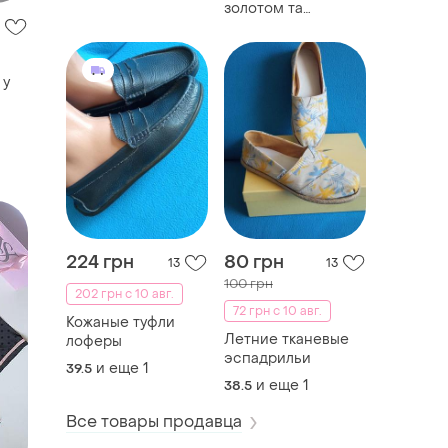
золотом та
цирконами
 у
224 грн
80 грн
13
13
100 грн
202 грн с 10 авг.
72 грн с 10 авг.
Кожаные туфли
Летние тканевые
лоферы
эспадрильи
и еще
1
39.5
и еще
1
38.5
Все товары продавца