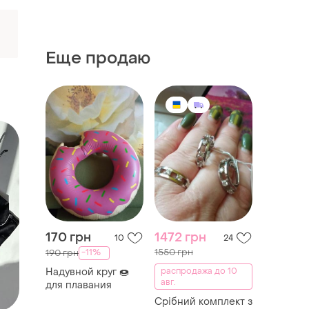
Еще продаю
170 грн
1472 грн
10
24
1550 грн
-11%
190 грн
Надувной круг 🍩
распродажа до 10
авг.
для плавания
Срібний комплект з