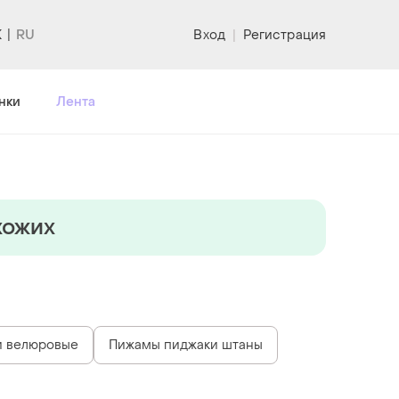
K
Вход
|
Регистрация
нки
Лента
хожих
и велюровые
Пижамы пиджаки штаны