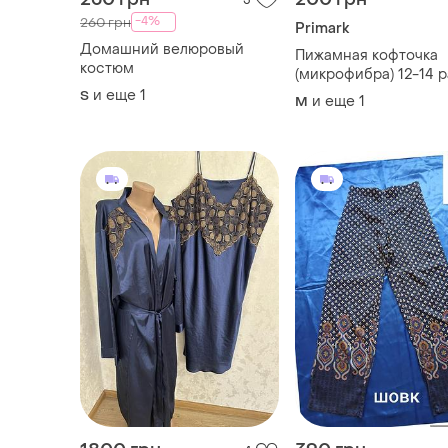
5
-4%
260 грн
Primark
Домашний велюровый
Пижамная кофточка
костюм
(микрофибра) 12-14 
евро 40-42
и еще
1
S
и еще
1
M