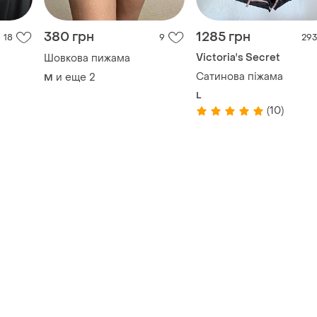
380 грн
1285 грн
18
9
293
Victoria's Secret
Шовкова пижама
Сатинова піжама
и еще
2
M
L
(10)