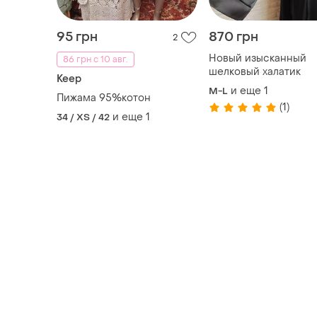
95 грн
870 грн
2
Новый изысканный
86 грн с 10 авг.
шелковый халатик
Keep
и еще
1
M-L
Пижама 95%котон
(1)
и еще
1
34 / XS / 42