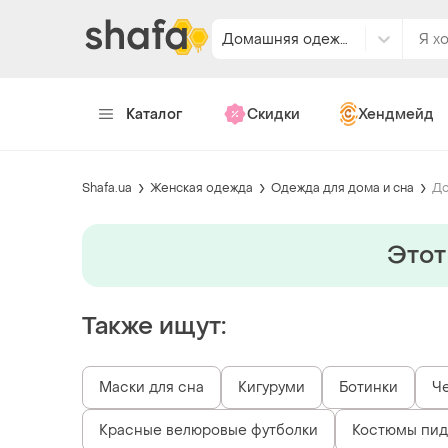
Домашняя одежда
Каталог
Скидки
Хендмейд
Shafa.ua
Женская одежда
Одежда для дома и сна
До
Этот
Также ищут:
Маски для сна
Кигуруми
Ботинки
Ч
Красные велюровые футболки
Костюмы пид