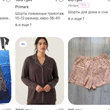
3
2
0
-14%
75 грн
Primark
Шорты для дома и сна
Шорты пижамные трикотаж
размер,
10-12 размер, евро 38-40
и еще
1
S
и еще
1
S