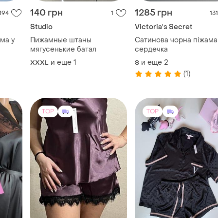
140 грн
1285 грн
194
1
131
Studio
Victoria's Secret
ма у
Пижамные штаны
Сатинова чорна піжама
мягусенькие батал
сердечка
и еще
1
и еще
2
XXXL
S
(1)
TOP
TOP