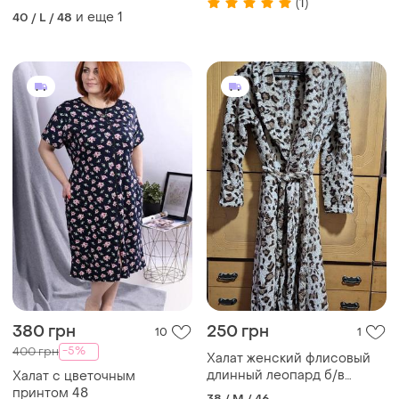
(1)
и еще
1
40 / L / 48
380 грн
250 грн
10
1
-5%
400 грн
Халат женский флисовый
длинный леопард б/в
Халат с цветочным
размер м
принтом 48
38 / M / 46