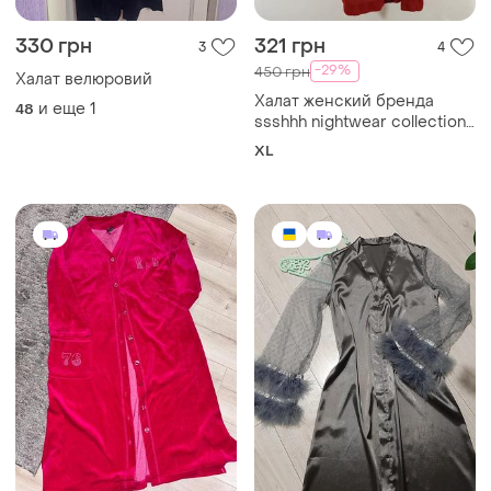
330 грн
321 грн
3
4
-29%
450 грн
Халат велюровий
Халат женский бренда
и еще
1
48
ssshhh nightwear collection
красный, размер xl
XL