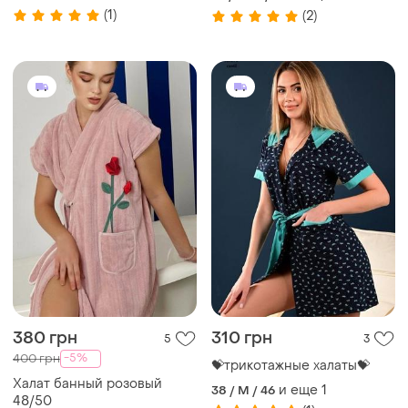
(1)
(2)
380 грн
310 грн
5
3
-5%
400 грн
💝трикотажные халаты💝
Халат банный розовый
и еще
1
38 / M / 46
48/50