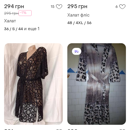
294 грн
295 грн
15
6
-1%
295 грн
Халат фліс
Халат
48 / 4XL / 56
и еще
1
36 / S / 44