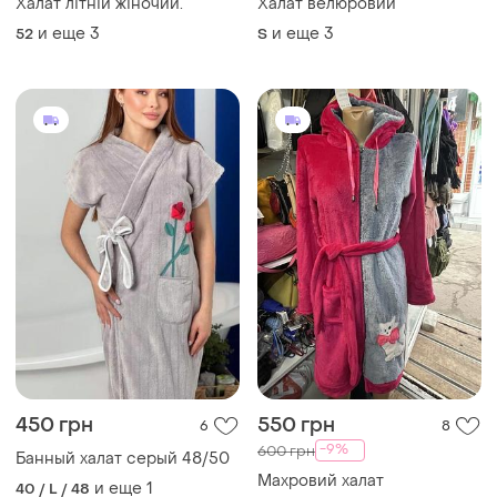
Халат літній жіночий.
Халат велюровий
и еще
3
и еще
3
52
S
450 грн
550 грн
6
8
-9%
600 грн
Банный халат серый 48/50
Махровий халат
и еще
1
40 / L / 48