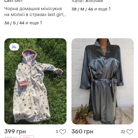
Last Girl
Халат жіночий
Чорна домашня мінісукня
и еще
1
38 / M / 46
на молнії в стразах last girl,
xs-s.
и еще
1
36 / S / 44
399 грн
360 грн
3
32