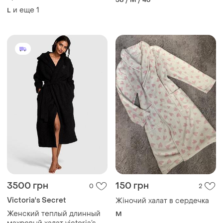
и еще
1
L
3500 грн
150 грн
0
2
Victoria's Secret
Жіночий халат в сердечка
Женский теплый длинный
M