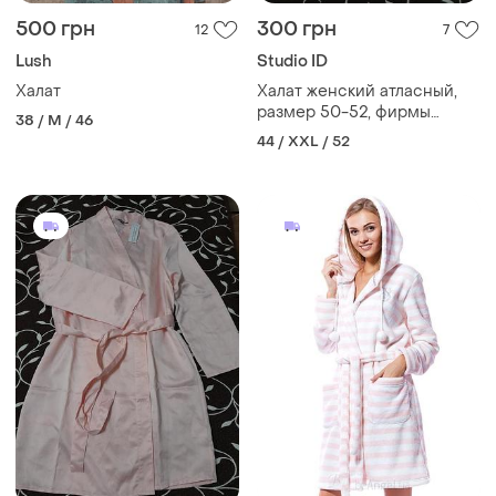
500 грн
300 грн
12
7
Lush
Studio ID
Халат
Халат женский атласный,
размер 50-52, фирмы
38 / M / 46
studio
44 / XXL / 52