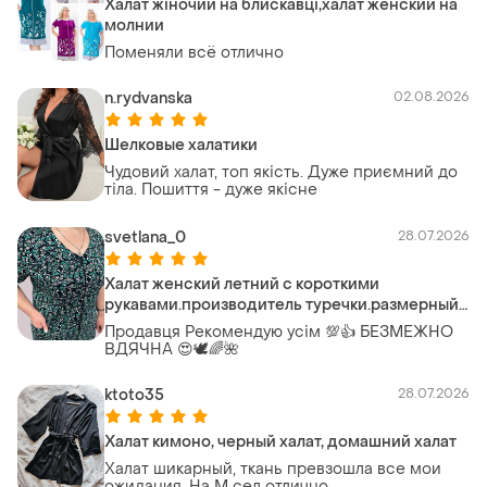
Халат жіночий на блискавці,халат женский на
молнии
Поменяли всё отлично
n.rydvanska
02.08.2026
Шелковые халатики
Чудовий халат, топ якість. Дуже приємний до
тіла. Пошиття - дуже якісне
svetlana_0
28.07.2026
Халат женский летний с короткими
рукавами.производитель туречки.размерный
ряд хл-5хл.
Продавця Рекомендую усім 💯👍 БЕЗМЕЖНО
ВДЯЧНА 😍🕊️🌈🌺
ktoto35
28.07.2026
Халат кимоно, черный халат, домашний халат
Халат шикарный, ткань превзошла все мои
ожидания. На М сел отлично