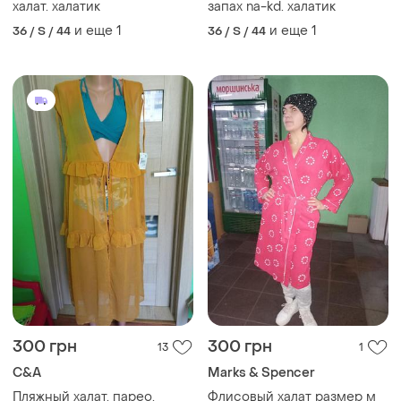
халат. халатик
запах na-kd. халатик
и еще
1
и еще
1
36 / S / 44
36 / S / 44
300 грн
300 грн
13
1
C&A
Marks & Spencer
Пляжный халат. парео.
Флисовый халат размер м