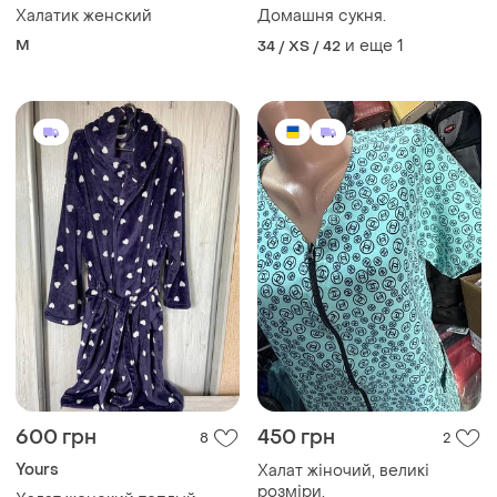
Халатик женский
Домашня сукня.
M
и еще
1
34 / XS / 42
600 грн
450 грн
8
2
Yours
Халат жіночий, великі
розміри.