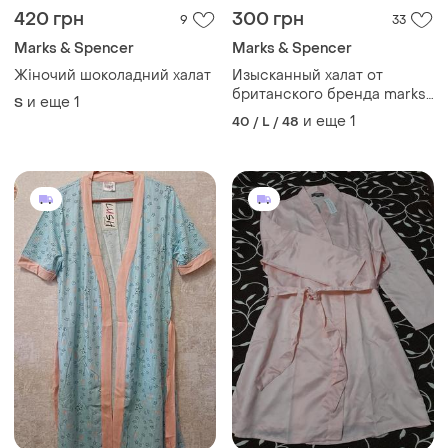
420 грн
300 грн
9
33
Marks & Spencer
Marks & Spencer
Жіночий шоколадний халат
Изысканный халат от
британского бренда marks
и еще
1
S
&amp; spencer размер 12-
и еще
1
40 / L / 48
14