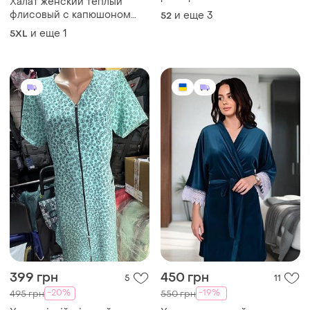
Халат женский теплый
флисовый с капюшоном
и еще
3
52
большой размер батал 22-
и еще
1
5XL
24 от бренда yours 💟
399 грн
450 грн
5
11
-20%
-19%
495 грн
550 грн