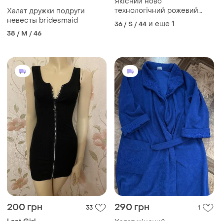
Якісний ново
технологічний рожевий
Халат дружки подруги
бистро сохнущий
невесты bridesmaid
и еще
1
36 / S / 44
впитующий халат maddison
38 / M / 46
s
200 грн
290 грн
33
1