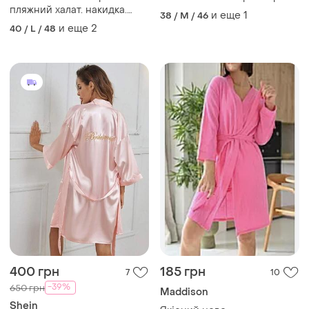
пляжний халат. накидка.
и еще
1
38 / M / 46
парэо
и еще
2
40 / L / 48
400 грн
185 грн
7
10
-39%
650 грн
Maddison
Shein