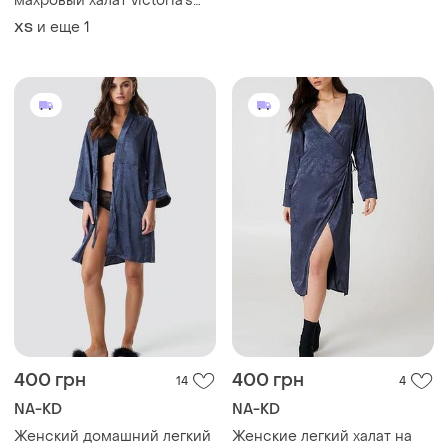
махровый халат victoria’s
secret черный плюшевый
и еще
1
ХS
халатик виктория сикрет
оригинал. идея для подарок
400 грн
400 грн
14
4
NA-KD
NA-KD
Женский домашний легкий
Женские легкий халат на