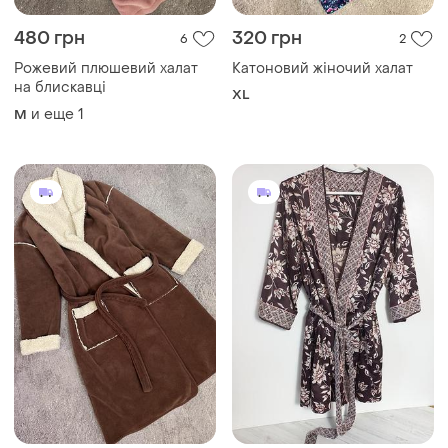
480 грн
320 грн
6
2
Рожевий плюшевий халат
Катоновий жіночий халат
на блискавці
XL
и еще
1
M