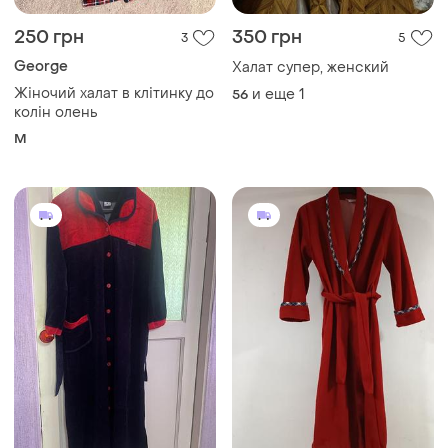
250 грн
350 грн
3
5
George
Халат супер, женский
Жіночий халат в клітинку до
и еще
1
56
колін олень
M