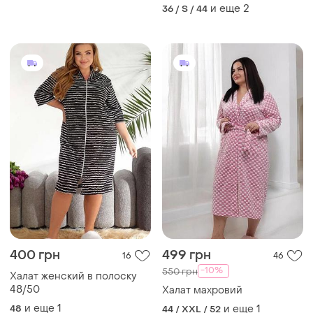
и еще
2
36 / S / 44
400 грн
499 грн
16
46
-10%
550 грн
Халат женский в полоску
48/50
Халат махровий
и еще
1
48
и еще
1
44 / XXL / 52