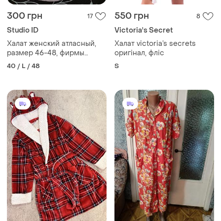
300 грн
550 грн
17
8
Studio ID
Victoria's Secret
Халат женский атласный,
Халат victoria’s secrets
размер 46-48, фирмы
оригінал, фліс
studio
40 / L / 48
S