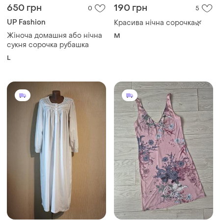
650 грн
190 грн
0
5
UP Fashion
Красива нічна сорочка🌿
Жіноча домашня або нічна
M
сукня сорочка рубашка
L