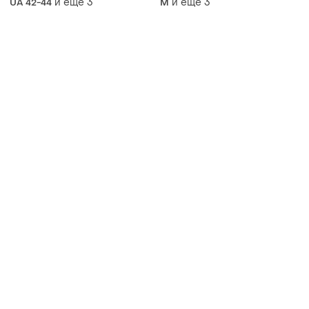
и еще
3
и еще
3
UA 42-44
M