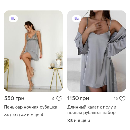
550 грн
1150 грн
6
16
Пеньюар ночная рубашка
Длинный халат к полу и
ночная рубашка, набор
и еще
4
34 / XS / 42
халат в пол с рубашкой
и еще
3
ХS