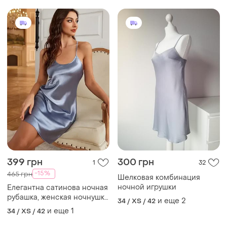
399 грн
300 грн
1
32
-15%
465 грн
Шелковая комбинация
ночной игрушки
Елегантна сатинова ночная
рубашка, женская ночнушка
и еще
2
34 / XS / 42
на бретельках, размер s
и еще
1
34 / XS / 42