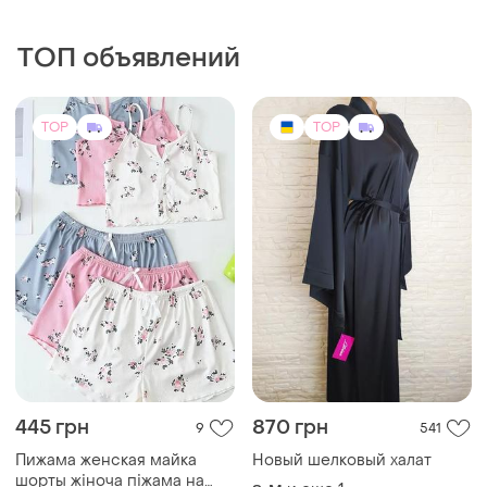
ТОП объявлений
TOP
TOP
445 грн
870 грн
9
541
Пижама женская майка
Новый шелковый халат
шорты жіноча піжама на