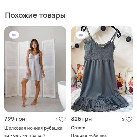
Похожие товары
799 грн
325 грн
1
2
Cream
Шелковая ночная рубашка
Ночная рубашка
и еще
3
34 / XS / 42