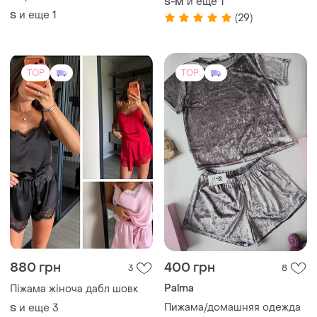
и еще
1
S-M
дівчинку для девочки
и еще
1
S
(29)
TOP
TOP
880 грн
400 грн
3
8
Palma
Піжама жіноча дабл шовк
Пижама/домашняя одежда
и еще
3
S