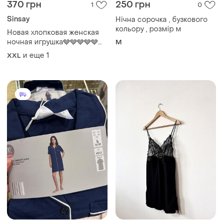
370 грн
250 грн
1
0
Sinsay
Нічна сорочка , бузкового
кольору , розмір м
Новая хлопковая женская
ночная игрушка🩶🩶🩶🩶🩶🩶
M
🩶👍🏻🤗
и еще
1
XXL