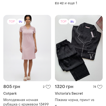
и еще
1
EU 42
TOP
TOP
805 грн
1320 грн
2
74
Cotpark
Victoria's Secret
Молодежная ночная
Піжама чорна, принт vs
рубашка с кружевом 13499