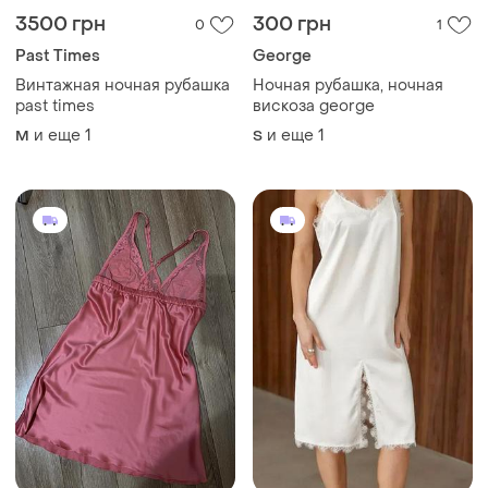
3500 грн
300 грн
0
1
Past Times
George
Винтажная ночная рубашка
Ночная рубашка, ночная
past times
вискоза george
и еще
1
и еще
1
M
S