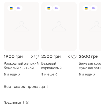
1900 грн
2500 грн
2600 грн
0
0
Роскошный женский
Бежевый
Бежевая корич
бежевый льняной
коричневый
мужская сатин
костюм халат брюки
домашний женский
пижама
и еще
3
и еще
3
и еще
3
S
S
S
и топ в белый
сатиновый костюм
растительный принт
Все товары продавца
Поделиться: