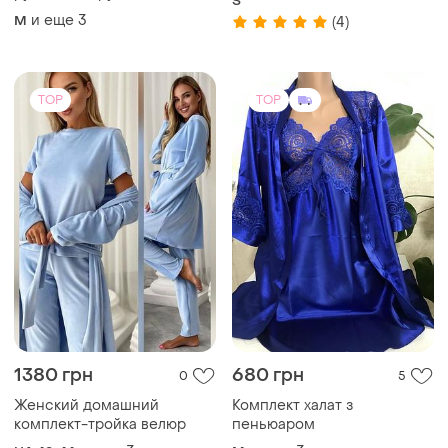
S
и еще
3
M
(4)
TOP
TOP
1380 грн
680 грн
0
5
Женский домашний
Комплект халат з
комплект-тройка велюр
пеньюаром