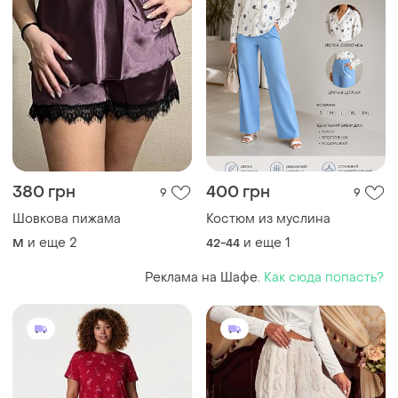
380 грн
400 грн
9
9
Шовкова пижама
Костюм из муслина
и еще
2
и еще
1
M
42-44
Реклама на Шафе.
Как сюда попасть?