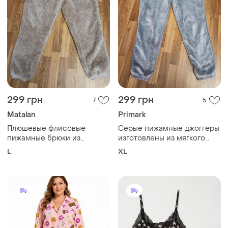
299 грн
299 грн
7
5
Мatalan
Primark
Плюшевые флисовые
Серые пижамные джоггеры
пижамные брюки из
изготовлены из мягкого
мягкого велсофта или
плюшевого или мехового
L
XL
искусственного меха teddy.
материала, идеального для
домашнего уюта