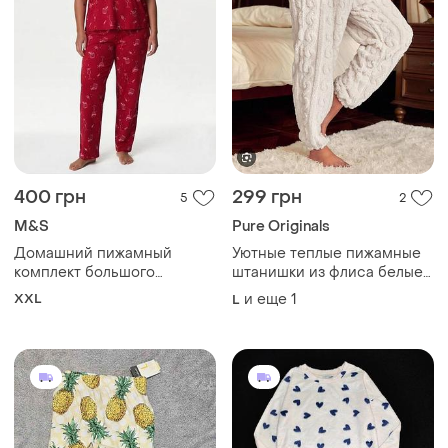
400 грн
299 грн
5
2
M&S
Pure Originals
Домашний пижамный
Уютные теплые пижамные
комплект большого
штанишки из флиса белые
размера No82/7
брюки из мягкого
XXL
и еще
1
L
материала