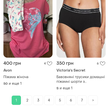
400 грн
350 грн
4
6
Avon
Victoria's Secret
Піжама жіноча
Бавовняні трусики домашні
піжамні шорти з
и еще
1
50
еластичним поясом
и еще
1
S
victoria’s secret оригінал
1
2
3
4
5
6
7
>