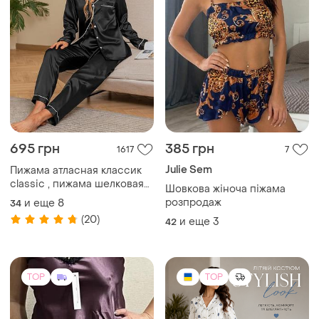
695 грн
385 грн
1617
7
Julie Sem
Пижама атласная классик
classic , пижама шелковая
Шовкова жіноча піжама
женская, рубашка для сна,
розпродаж
и еще
8
34
ночная рубашка
(20)
и еще
3
42
TOP
TOP