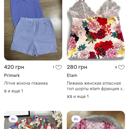
420 грн
280 грн
1
4
Primark
Etam
Літня жіноча піжамка
Пижама женская атласная
топ шорты etam франция xs
и еще
1
S
s с кружевом цветочный
и еще
1
ХS
принт