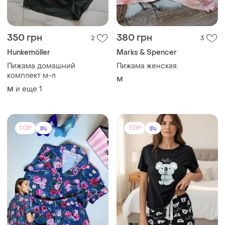
350 грн
380 грн
2
3
Hunkemöller
Marks & Spencer
Пижама домашний
Пижама женская.
комплект м-л
M
и еще
1
M
TOP
TOP