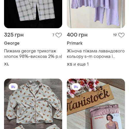
325 грн
400 грн
7
19
George
Primark
Пижама george трикотаж
Жіноча піжама лавандового
хлопок 98%-вискоза 2% р.xl
кольору s-m сорочка і
штани
XL
и еще
1
ХS