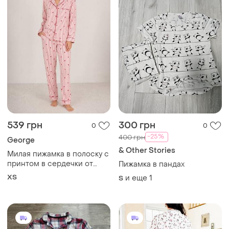
539 грн
300 грн
0
0
-25%
400 грн
George
& Other Stories
Милая пижамка в полоску с
принтом в сердечки от
Пижамка в пандах
george (13-14 лет)
ХS
и еще
1
S