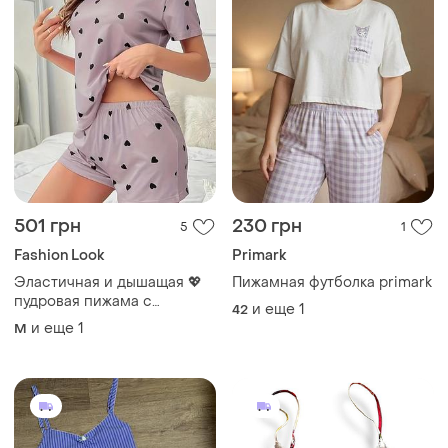
501 грн
230 грн
5
1
Fashion Look
Primark
Эластичная и дышащая 💖
Пижамная футболка primark
пудровая пижама с
и еще
1
42
сердечками 🩳 комплект
и еще
1
M
футболка и шорты 🌸
домашний костюм l m