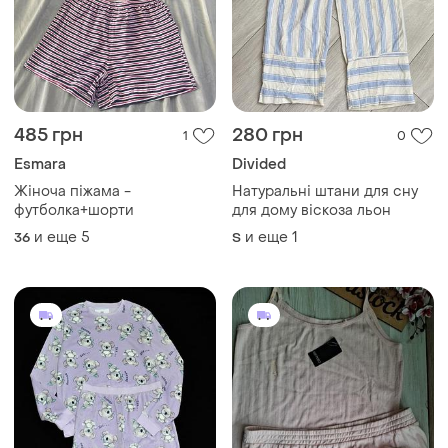
485 грн
280 грн
1
0
Esmara
Divided
Жіноча піжама -
Натуральні штани для сну
футболка+шорти
для дому віскоза льон
и еще
5
и еще
1
36
S