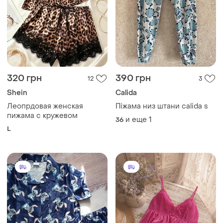
320 грн
390 грн
12
3
Shein
Calida
Леопрдовая женская
Піжама низ штани calida s
пижама с кружевом
и еще
1
36
L