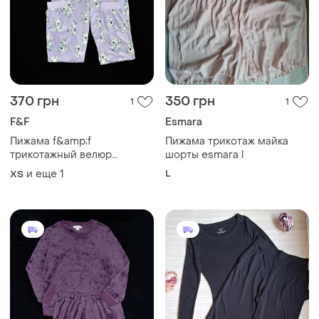
370 грн
350 грн
1
1
F&F
Esmara
Пижама f&amp;f
Пижама трикотаж майка
трикотажный велюр
шорты esmara l
полиэстер-эластан р.xs\s
и еще
1
L
ХS