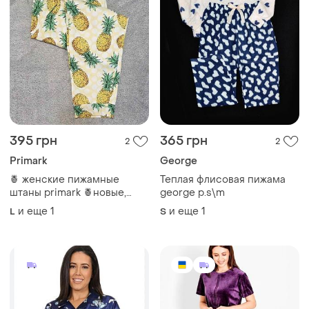
395 грн
365 грн
2
2
Primark
George
🍍 женские пижамные
Теплая флисовая пижама
штаны primark 🍍новые,
george р.s\m
сток с биркой 📏 размер: l-
и еще
1
и еще
1
L
S
xl (sk 14–16 / eur 42–44).