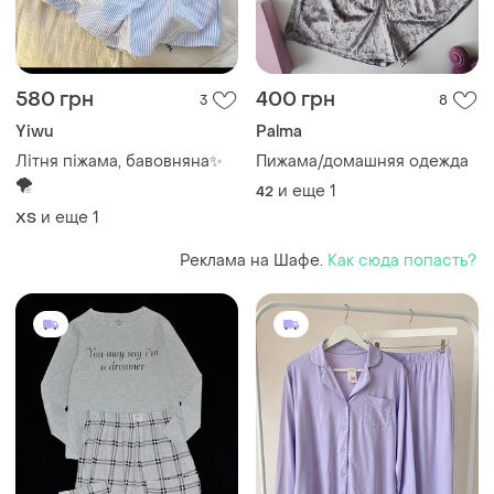
580 грн
400 грн
3
8
Yiwu
Palma
Літня піжама, бавовняна✨
Пижама/домашняя одежда
🌪️
и еще
1
42
и еще
1
ХS
Реклама на Шафе.
Как сюда попасть?