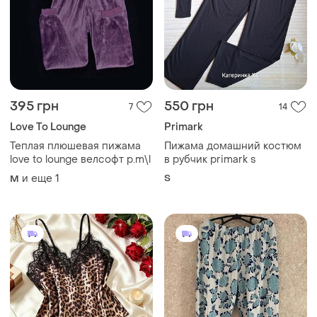
395 грн
550 грн
7
14
Love To Lounge
Primark
Теплая плюшевая пижама
Пижама домашний костюм
love to lounge велсофт р.m\l
в рубчик primark s
и еще
1
S
M