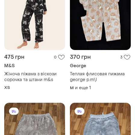
475 грн
370 грн
0
3
M&S
George
Жіноча піжама з віскози
Теплая флисовая пижама
сорочка та штани m&s
george р.m\l
ХS
и еще
1
M