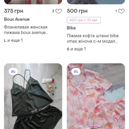
375 грн
500 грн
3
1
Boux Avenue
450 грн с 10 авг.
Фланелевая женская
Biba
пижама boux avenue
Піжама кофта штани biba
комплект для сна и дома
и еще
1
L
xmas жіноча с-м модал
котон
и еще
1
S