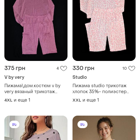
375 грн
330 грн
4
10
V by very
Studio
Пижама\дом.костюм v by
Пижама studio трикотаж
very вязаный трикотаж
хлопок 35%- полиэстер
полиэстер 95%-эластан
65% р.2xl\3xl
и еще
1
и еще
1
4XL
XXL
5% р.4xl\5xl