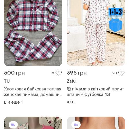
500 грн
395 грн
8
20
TU
Zaful
Хлопковая байковая теплая
🥰 піжама в квітковий принт
женская пижама, домашний
штани + футболка 4xl
костюм рубашка и штаны
и еще
1
4XL
L