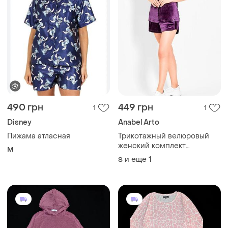
490 грн
449 грн
1
1
Disney
Anabel Arto
Пижама атласная
Трикотажный велюровый
женский комплект
M
домашний костюм с
и еще
1
S
шортами пижама плюш р. s,
м anabel arto ганcкий
домашний комплект велюр