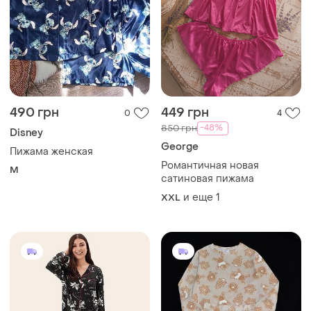
490 грн
449 грн
0
4
-48%
850 грн
Disney
George
Пижама женская
Романтичная новая
M
сатиновая пижама
и еще
1
XXL