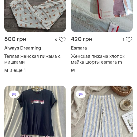
500 грн
420 грн
6
1
Always Dreaming
Esmara
Теплая женская пижама с
Женская пижама хлопок
мишками
майка шорты esmara m
и еще
1
M
M