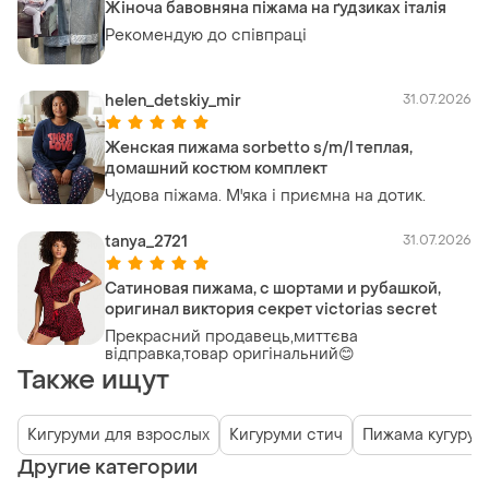
Жіноча бавовняна піжама на ґудзиках італія
Рекомендую до співпраці
helen_detskiy_mir
31.07.2026
Женская пижама sorbetto s/m/l теплая,
домашний костюм комплект
Чудова піжама. М'яка і приємна на дотик.
tanya_2721
31.07.2026
Сатиновая пижама, с шортами и рубашкой,
оригинал виктория секрет victorias secret
Прекрасний продавець,миттєва
відправка,товар оригінальний😊
Также ищут
Кигуруми для взрослых
Кигуруми стич
Пижама кугурум
Другие категории