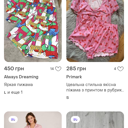
450 грн
285 грн
14
4
Always Dreaming
Primark
Яркая пижама
Ідеальна стильна якісна
піжама з принтом в рубрик
и еще
1
L
р.s primark
S