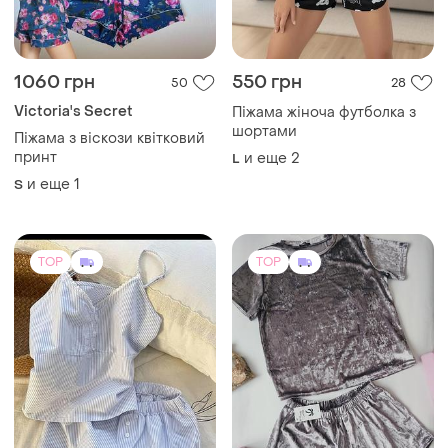
1060 грн
550 грн
50
28
Victoria's Secret
Піжама жіноча футболка з
шортами
Піжама з віскози квітковий
принт
и еще
2
L
и еще
1
S
TOP
TOP