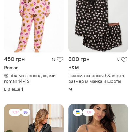
450 грн
300 грн
13
8
Roman
H&M
🥰 піжама з солодащами
Пижама женская h&amp;m
roman 14-16
размер м майка и шорты
и еще
1
M
L
TOP
TOP