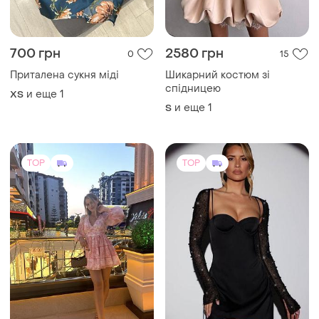
700 грн
2580 грн
0
15
Приталена сукня міді
Шикарний костюм зі
спідницею
и еще
1
ХS
и еще
1
S
TOP
TOP