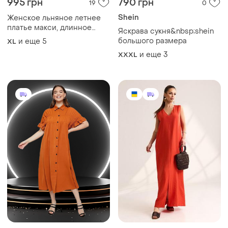
995 грн
790 грн
19
0
Shein
Женское льняное летнее
платье макси, длинное
Яскрава сукня&nbsp;shein
платье из льна
большого размера
и еще
5
XL
и еще
3
XXXL