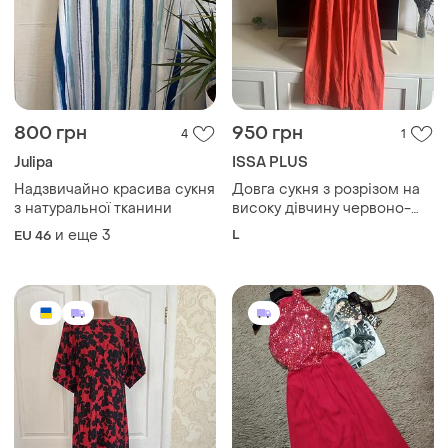
800 грн
950 грн
4
1
Julipa
ISSA PLUS
Надзвичайно красива сукня
Довга сукня з розрізом на
з натуральної тканини
високу дівчину червоно-
коралового кольору
и еще
3
L
EU 46