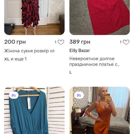
200 грн
389 грн
1
1
Eilly Bazar
Жіноча сукня розмір хл
Невероятное долгое
и еще
1
XL
праздничное платье с
пайетками/платье/
L
сарафан