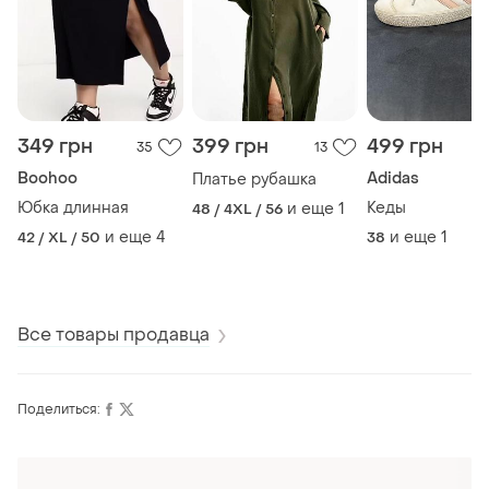
349 грн
399 грн
499 грн
35
13
Boohoo
Adidas
Платье рубашка
Юбка длинная
Кеды
и еще
1
48 / 4XL / 56
и еще
4
и еще
1
42 / XL / 50
38
Все товары продавца
Поделиться:
Оформляй подписку SMART