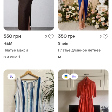
550 грн
350 грн
0
3
H&M
Shein
Платье макси
Платье длинное летнее
и еще
1
M
S