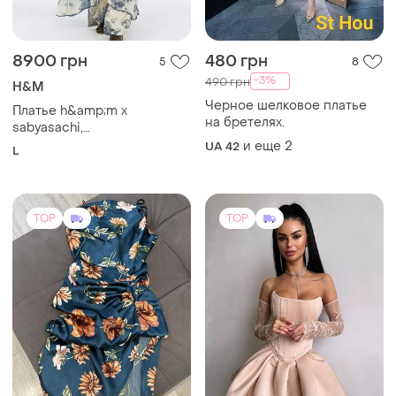
8900 грн
480 грн
5
8
-3%
490 грн
H&M
Черное шелковое платье
Платье h&amp;m x
на бретелях.
sabyasachi,
лимитированная коллекция,
и еще
2
UA 42
L
редкая модель
TOP
TOP