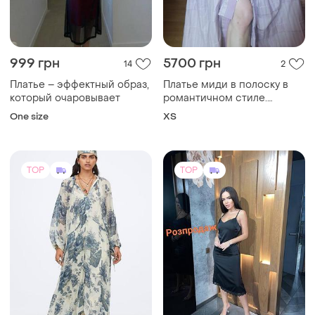
999 грн
5700 грн
14
2
Платье – эффектный образ,
Платье миди в полоску в
который очаровывает
романтичном стиле.
хлопок, пуговицы, имитация
One size
ХS
корсета
TOP
TOP