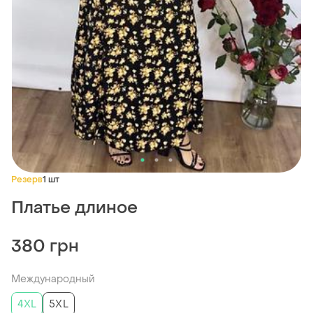
Резерв
1 шт
Платье длиное
380 грн
Международный
4XL
5XL