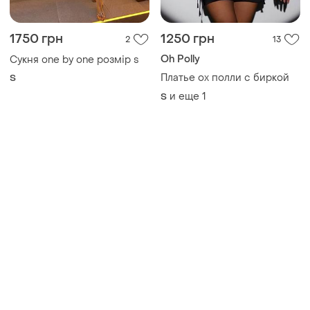
1750 грн
1250 грн
2
13
Oh Polly
Сукня one by one розмір s
Платье ох полли с биркой
S
и еще
1
S