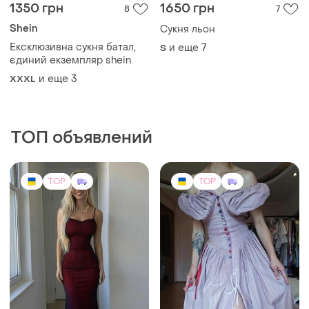
1350 грн
1650 грн
8
7
Shein
Сукня льон
Ексклюзивна сукня батал,
и еще
7
S
єдиний екземпляр shein
и еще
3
XXXL
ТОП объявлений
TOP
TOP