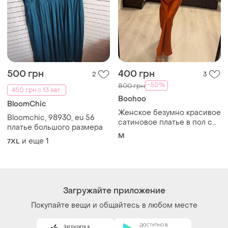
500 грн
400 грн
2
3
-50%
800 грн
450 грн с 13 авг.
Boohoo
BloomChic
Женское безумно красивое
Bloomchic, 98930, eu 56
сатиновое платье в пол с
платье большого размера
разрезом на ноге
M
и еще
1
7XL
Загружайте приложение
Покупайте вещи и общайтесь в любом месте