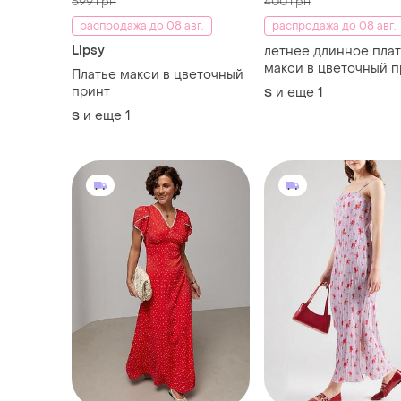
3135 грн
285 грн
1
3300 грн
300 грн
распродажа до 08 авг.
распродажа до 08 авг.
Alter Ego
Pieces
Макси платье летнее
Летнее платье макси
романтичное короткое
летнее платье, сара