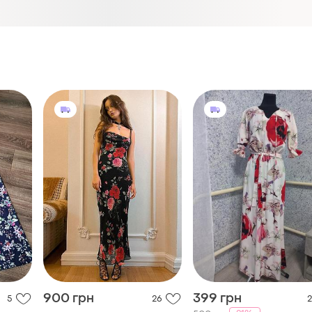
900 грн
399 грн
5
26
2
-21%
500 грн
Платье летнее макси
цветочное с розами сетка
Летнее платье макси
y2k
и еще
1
тье
S
и еще
1
S
ринт.
нная.