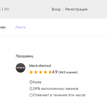
K
Вход
|
Регистрация
нки
Лента
Продавец
black.diamod
4.9
(843 оценки)
Киев
24% выполненных заказов
Отвечает в течение 6ти часов