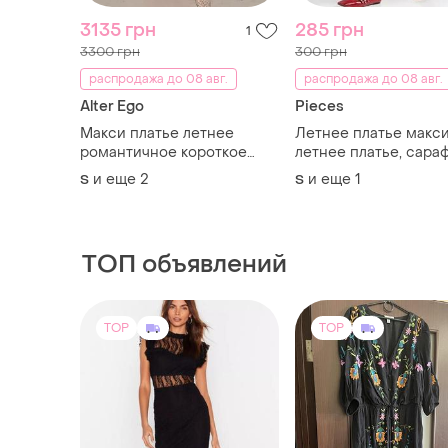
рукав декольте v
и еще
2
и еще
1
S
S
цветочный принт мелкие
цветки кружево хлопок
ТОП объявлений
TOP
TOP
1200 грн
350 грн
25