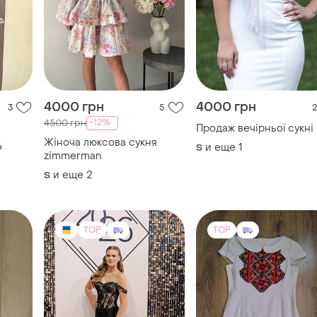
-12%
4500 грн
Продаж вечірньої сукні
Жіноча люксова сукня
6
и еще
1
S
zimmеrmаn
и еще
2
S
TOP
TOP
5500 грн
1000 грн
6
1
0