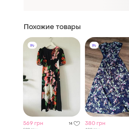
569 грн
380 грн
14
599 грн
400 грн
распродажа до 08 авг.
распродажа до 08 авг.
Lipsy
летнее длинное пла
макси в цветочный п
Платье макси в цветочный
легкая, воздушная и
принт
и еще
1
S
невероятно женстве
и еще
1
S