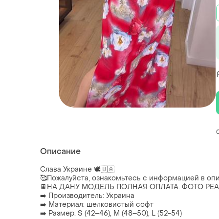
Описание
Слава Украине 🕊🇺🇦
🥰Пожалуйста, ознакомьтесь с информацией в о
🍫НА ДАНУ МОДЕЛЬ ПОЛНАЯ ОПЛАТА. ФОТО РЕА
➡️ Производитель: Украина
➡️ Материал: шелковистый софт
➡️ Размер: S (42–46), M (48–50), L (52-54)