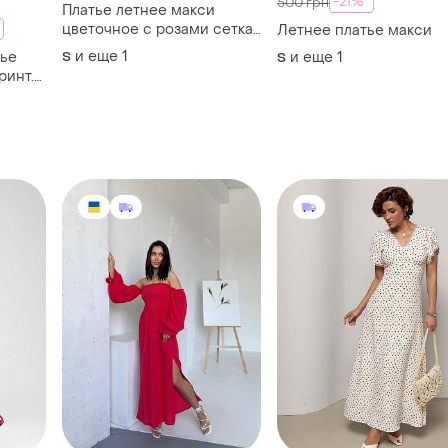
1499 грн
1410 грн
2
1
0
Женское летнее
Длинное платье в
романтичное муслиновое
цветочный принт с
платье длинное макси с
кружевом
и еще
2
и еще
2
S
S
длинным рукавом муслин
,
красное
фан