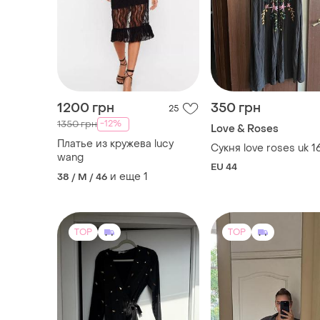
-12%
1350 грн
Love & Roses
Платье из кружева lucy
Сукня love roses uk 1
wang
EU 44
и еще
1
38 / M / 46
TOP
TOP
6300 грн
650 грн
3