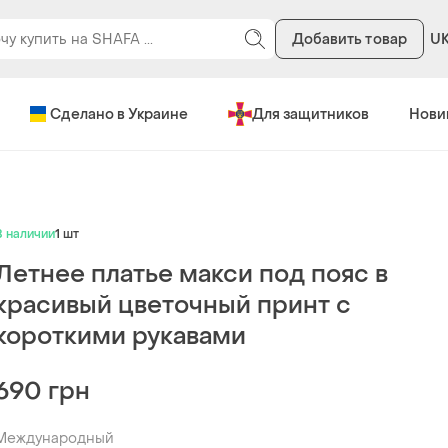
Добавить товар
U
Сделано в Украине
Для защитников
Нови
В наличии
1 шт
Летнее платье макси под пояс в
красивый цветочный принт с
короткими рукавами
690 грн
Международный