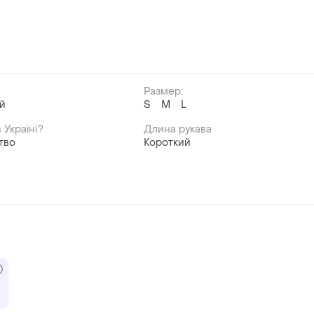
Размер:
й
S
M
L
 Україні?
Длина рукава
тво
Короткий