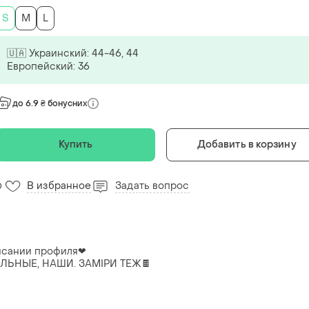
S
M
L
🇺🇦 Украинский: 44-46, 44
Европейский: 36
до 6.9 ₴ бонусних
Купить
Добавить в корзину
В избранное
Задать вопрос
0
писании профиля❤
ЛЬНЫЕ, НАШИ. ЗАМІРИ ТЕЖ🍫