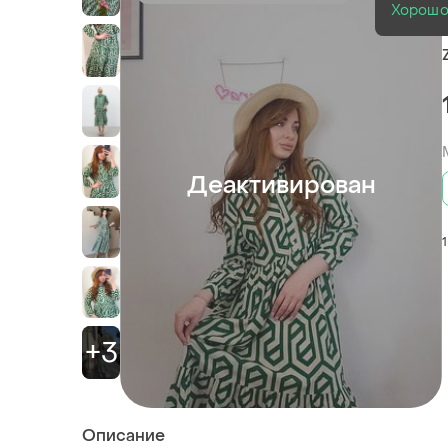
Хорош
Деактивирован
1
+3
Описание