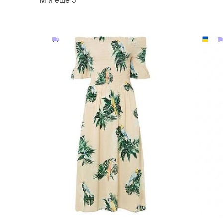
и еще
3
M