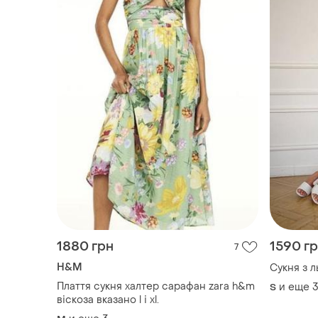
1880 грн
1590 г
7
H&M
Сукня з л
Плаття сукня халтер сарафан zara h&m
и еще
3
S
віскоза вказано l і хl.