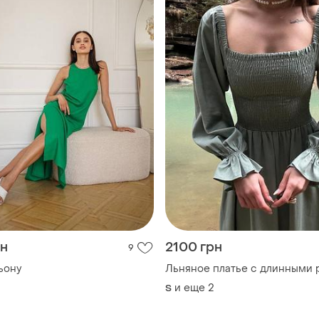
рн
2100 грн
9
ьону
Льняное платье с длинными 
и еще
2
S