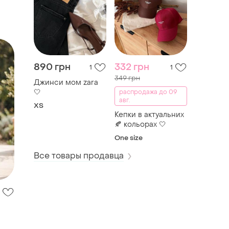
890 грн
332 грн
1
1
349 грн
Джинси мом zara
🤍
распродажа до 09
авг.
XS
Кепки в актуальних
🍂 кольорах 🤍
One size
Все товары продавца