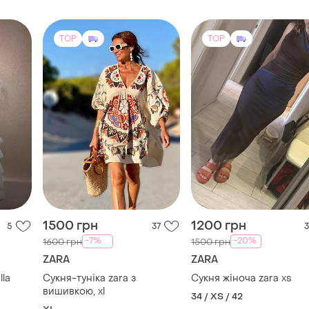
TOP
TOP
1500 грн
1200 грн
5
37
3
-7%
-20%
1600 грн
1500 грн
ZARA
ZARA
la
Сукня-туніка zara з
Сукня жіноча zara xs
вишивкою, xl
34 / XS / 42