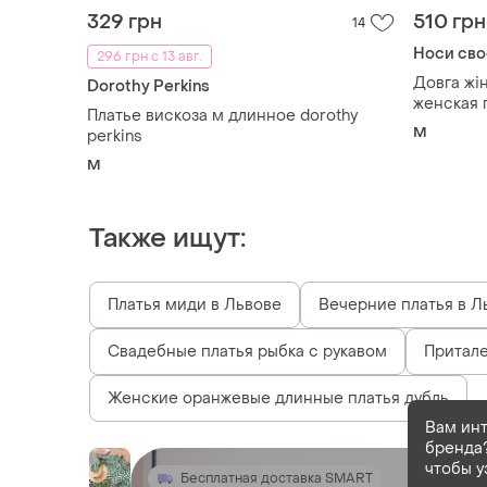
329 грн
510 грн
14
Носи сво
296 грн с 13 авг.
Довга жі
Dorothy Perkins
женская 
Платье вискоза м длинное dorothy
M
perkins
M
Также ищут:
Платья миди в Львове
Вечерние платья в Л
Свадебные платья рыбка с рукавом
Притале
Женские оранжевые длинные платья дубль
Вам ин
бренда?
чтобы у
Бесплатная доставка SMART