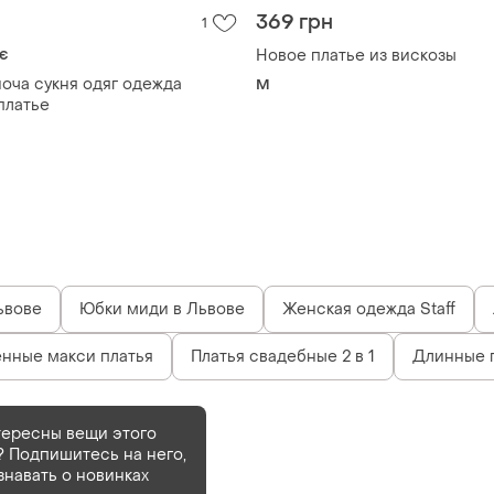
369 грн
1
є
Новое платье из вискозы
ноча сукня одяг одежда
M
платье
ьвове
Юбки миди в Львове
Женская одежда Staff
нные макси платья
Платья свадебные 2 в 1
Длинные 
тересны вещи этого
 Подпишитесь на него,
Деактивирован
1 шт
знавать о новинках