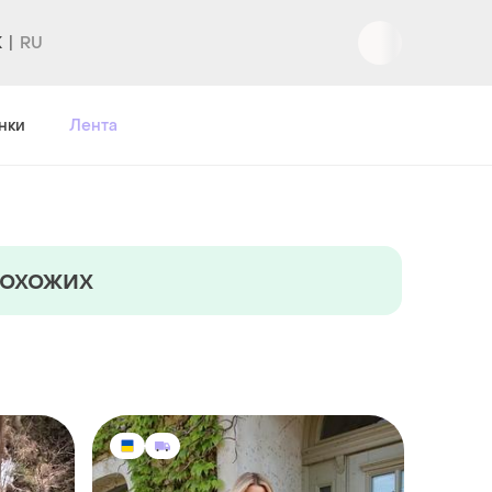
K
Вход
|
Регистрация
нки
Лента
похожих