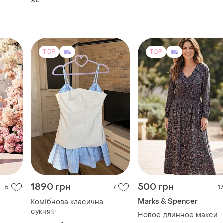
XL
TOP
TOP
1890 грн
500 грн
5
7
17
Marks & Spencer
Комібнова класична
сукня✨
Новое длинное макси