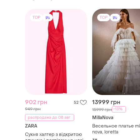
TOP
TOP
902 грн
13999 грн
52
949 грн
-13%
15999 грн
MillaNova
распродажа до 08 авг.
ZARA
Весельное платье mil
nova, loretta
Сукня халтер з відкритою