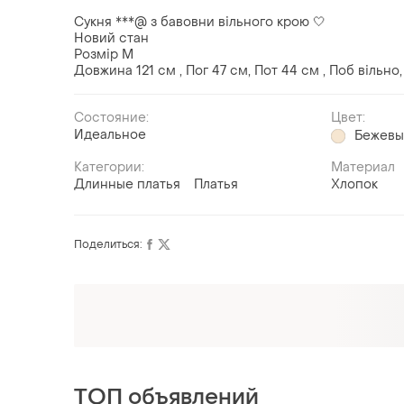
Сукня ***@ з бавовни вільного крою 🤍
Новий стан
Розмір М
Довжина 121 см , Пог 47 см, Пот 44 см , Поб вільно,
Состояние:
Цвет:
Идеальное
Бежев
Категории:
Материал
Длинные платья
Платья
Хлопок
Поделиться:
ТОП объявлений