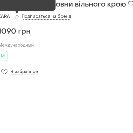
Сукня zara з бавовни вільного крою 
о
Подписаться на бренд
ZARA
1090 грн
Международный
M
В избранное