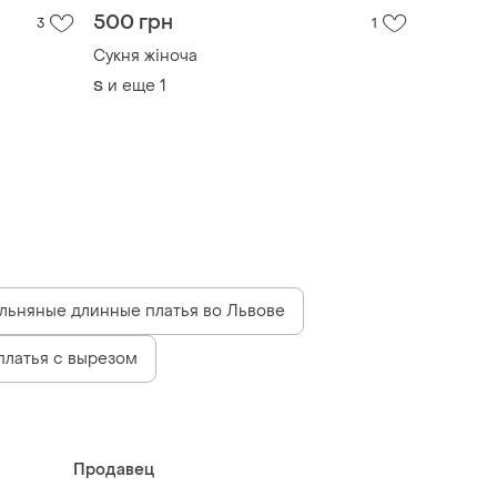
500 грн
3
1
Сукня жіноча
и еще
1
S
льняные длинные платья во Львове
платья с вырезом
Продавец