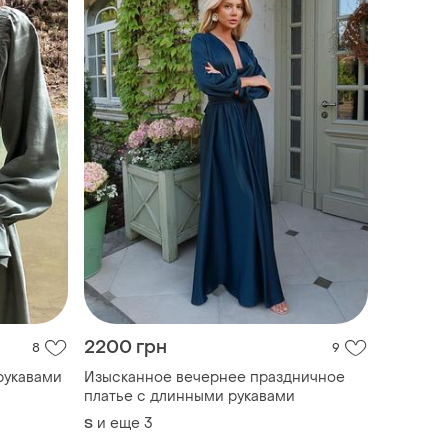
2200 грн
8
9
рукавами
Изысканное вечернее праздничное
платье с длинными рукавами
и еще
3
S