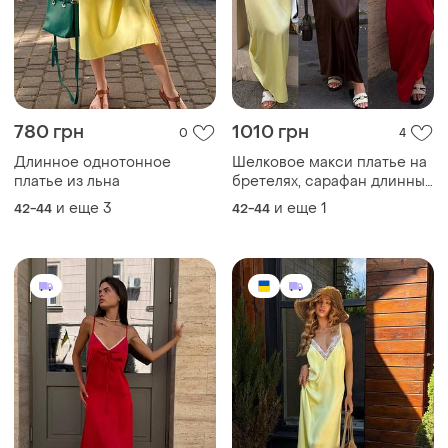
1079 грн
1140 грн
2
8
Шовкова сукня
Длинное шелковое платье-
комбинация на
и еще
1
42-44
регулирующих бретелях с
и еще
1
42-44
кружевом на декольте
ТОП объявлений
TOP
TOP