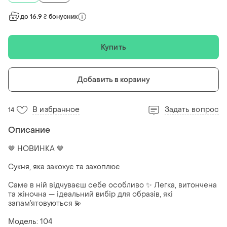
до 16.9 ₴ бонусних
Купить
Добавить в корзину
В избранное
Задать вопрос
14
Описание
🤎 НОВИНКА 🤎
Сукня, яка закохує та захоплює
Саме в ній відчуваєш себе особливо ✨ Легка, витончена
та жіночна — ідеальний вибір для образів, які
запам’ятовуються 💫
Модель: 104