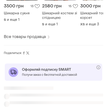
3500 грн
2580 грн
3000 грн
13
15
Шикарна сукня
Шикарний костюм зі
Шикарний топ-
спідницею
корсет
и еще
1
S
и еще
1
и еще
3
S
ХS
Все товары продавца
Поделиться:
Оформляй подписку SMART
Получи заказ с бесплатной доставкой
Также ищут:
Платья миди
Вечерние платья
Юбки миди