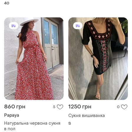
Papaya
Сукня вишиванка
Натуральна червона сукня
S
в пол
и еще
1
L
390 грн
1001 грн
2
9