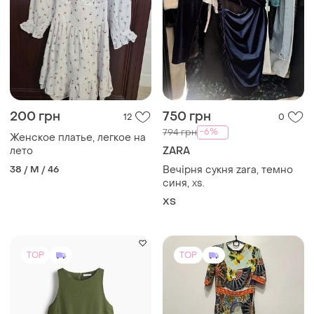
1150 грн
2000 грн
3
4
1250 грн
Dolce & Gabbana
1035 грн с 13 авг.
Шикарное платье dolce &
gabbana,восточный принт
H&M
и еще
1
Сукня льон віскоза
S
и еще
1
M