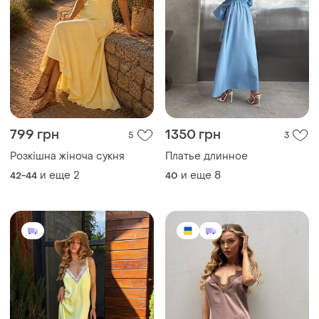
1190 грн
1190 грн
2
1
Платье длинное с декольте
Длинное шелковое платье
с кружевом
и еще
1
42-44
и еще
1
42-44