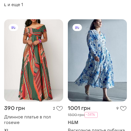
-34%
1500 грн
Длинное платье в пол
rosewe
H&M
XL
Вискозное платье рубашка
ярусная миди макси жатка
платья
и еще
1
L