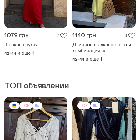
200 грн
750 грн
12
0
-6%
794 грн
Женское платье, легкое на
лето
ZARA
38 / M / 46
Вечірня сукня zara, темно
синя, xs.
ХS
TOP
TOP