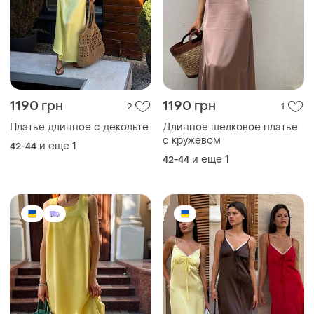
780 грн
1010 грн
0
4
Длинное однотонное
Шелковое макси платье на
платье из льна
бретелях, сарафан длинный
с кружевом платья
и еще
3
и еще
1
42-44
42-44