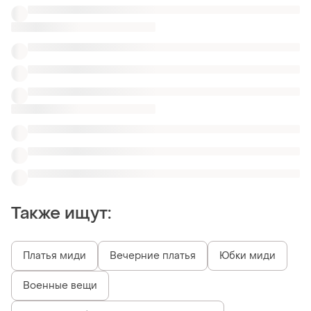
Военные вещи
Платья сарафаны длинные горчичные
Платья однотонные красные с карманами
Платья длинные фатин с открытой спиной
Полу приталенные платья
Длинные платья под кроссовки
Длинные платья с принтом F&F
Похожие товары