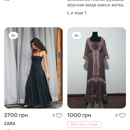
2700 грн
1000 грн
3
0
ZARA
900 грн с 13 авг.
Объемное платье средней
Винтажное коллекционное
длины с хальтером от zara
макси-платье ayesha davar
в стиле boho-chic /
ХS
и еще
1
S
premium vintage, 38/s-m
Загружайте приложение
Покупайте вещи и общайтесь в любом месте
Как это работает?
Украина, 02121, Киев, Харьковское шоссе, дом 201-
203, буква 4Г