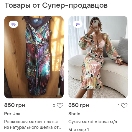
Per Una
Shein
Роскошная макси-платье
Сукня максі жіноча м/л
из натурального шелка от
и еще
1
M
per una (абстрактный принт
40
), размер м
860 грн
1250 грн
5
0