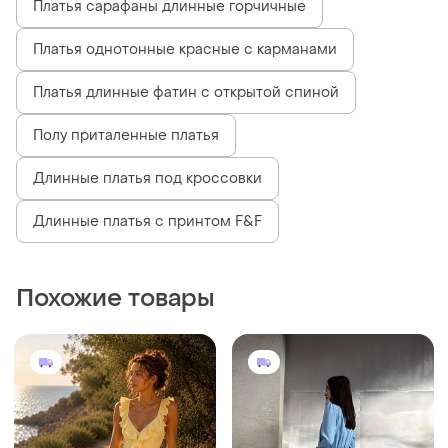
799 грн
1350 грн
5
3
Розкішна жіноча сукня
Платье длинное
и еще
2
и еще
8
42-44
40