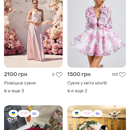
2100 грн
1500 грн
5
103
Розкішна сукня
Сукня у квіти міні🌸
и еще
3
и еще
2
S
S
TOP
TOP