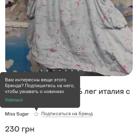
В наличии
1 шт
Вам интересны вещи этого
бренда? Подпишитесь на него,
Платье ,туника 100% лег италия с
чтобы узнавать о новинках
карманами xl-xxl
Хорошо
Подписаться на бренд
Miss Sugar
230 грн