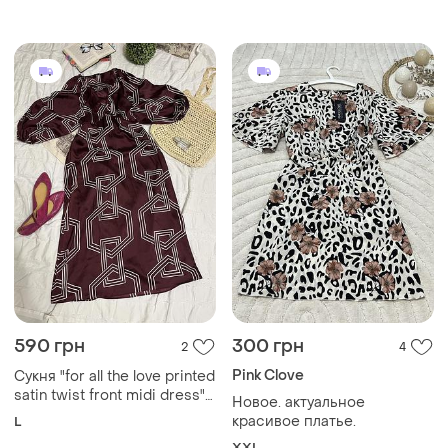
590 грн
300 грн
2
4
Pink Clove
Сукня "for all the love printed
satin twist front midi dress"
Новое. актуальное
має v-подібний виріз та
красивое платье.
L
геометричний принт
XXL