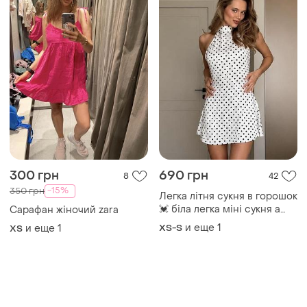
300 грн
690 грн
8
42
-15%
350 грн
Легка літня сукня в горошок
💓 біла легка міні сукня а
Сарафан жіночий zara
горох ✨
и еще
1
и еще
1
XS-S
ХS