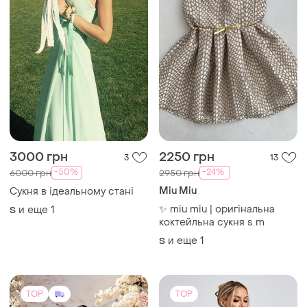
3000 грн
2250 грн
3
13
-50%
-24%
6000 грн
2950 грн
Miu Miu
Сукня в ідеальному стані
✨ miu miu | оригінальна
и еще
1
S
коктейльна сукня s m
и еще
1
S
TOP
TOP