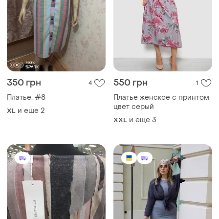
350 грн
550 грн
4
1
Платье. #8
Платье женское с принтом
цвет серый
и еще
2
XL
и еще
3
XXL