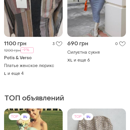
1100 грн
690 грн
3
0
-9%
1200 грн
Силуєтна сукня
Potis & Verso
и еще
6
XL
Платье женское люрикс
и еще
4
L
ТОП объявлений
TOP
TOP