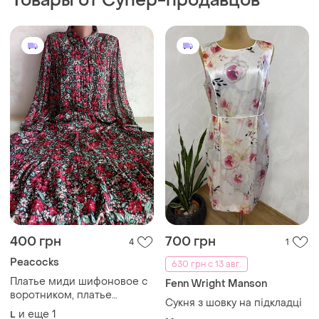
Товары от Супер-продавцов
400 грн
700 грн
4
1
Peacocks
630 грн с 13 авг.
Платье миди шифоновое с
Fenn Wright Manson
воротником, платье
Сукня з шовку на підкладці
ярусное расклешенное с
и еще
1
L