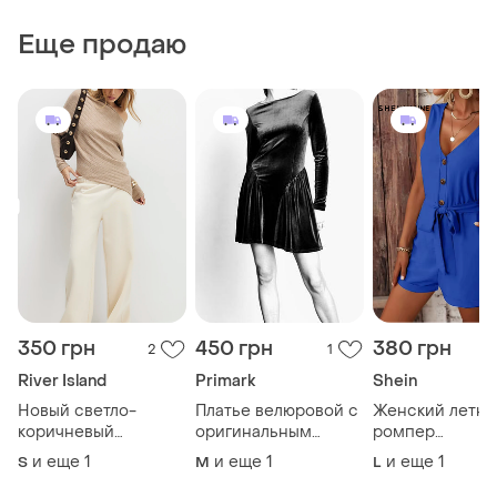
Еще продаю
350 грн
450 грн
380 грн
2
1
River Island
Primark
Shein
Новый светло-
Платье велюровой с
Женский летни
коричневый
оригинальным
ромпер
джемпер river island
кроемв стиле laura
королевский с
и еще
1
и еще
1
и еще
1
S
M
L
ribbed off the
ashley от primark m
цвет (комбинез
shoulder jumper.
шортами) брен