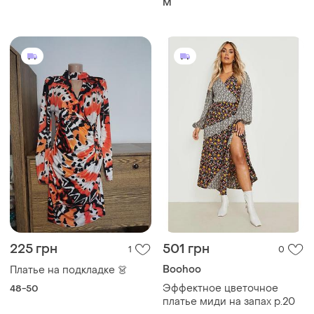
ярким цветочным принтом
M
peacocks
225 грн
501 грн
1
0
Boohoo
Платье на подкладке 👗
Эффектное цветочное
48-50
платье миди на запах р.20