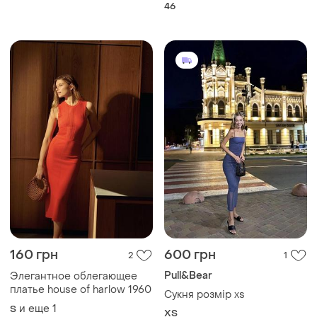
46
160 грн
600 грн
2
1
Pull&Bear
Элегантное облегающее
платье house of harlow 1960
Сукня розмір xs
и еще
1
S
ХS