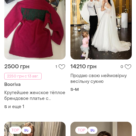
2500 грн
14210 грн
1
0
Продаю свою неймовірну
2250 грн с 13 авг.
весільну сукню
Booriva
S-M
Крутейшее женское тёплое
брендовое платье с
бахромой на спине ❤️‍🔥
и еще
1
S
TOP
TOP