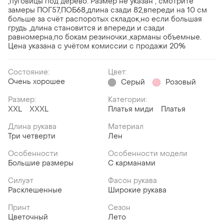
,пуговицы под дерево. Размер не указан , смотрите
замеры ПОГ57,ПОБ68,длина сзади 82,впереди на 10 см
больше за счёт распоротых складок,но если большая
грудь ,длина становится и впереди и сзади
равномерна,по бокам резиночки.,карманы объемные.
Цена указана с учётом комиссии с продажи 20%
Состояние:
Цвет:
Очень хорошее
Серый
Розовый
Размер:
Категории:
XXL
XXXL
Платья миди
Платья
Длина рукава
Материал
Три четверти
Лен
Особенности
Особенности модели
Большие размеры
С карманами
Силуэт
Фасон рукава
Расклешенные
Широкие рукава
Принт
Сезон
Цветочный
Лето