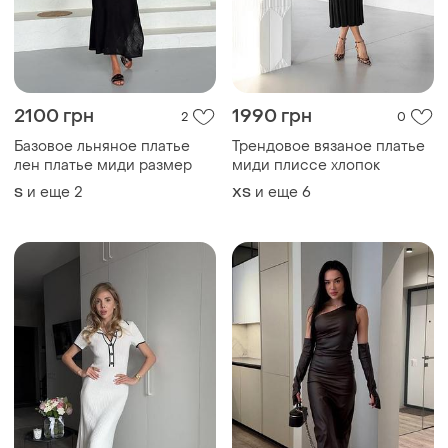
2100 грн
1990 грн
2
0
Базовое льняное платье
Трендовое вязаное платье
лен платье миди размер
миди плиссе хлопок
и еще
2
и еще
6
S
ХS