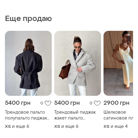
Еще продаю
5400 грн
5400 грн
2900 грн
0
0
Трендовое пальто
Трендовый пиджак
Шелковое
полупальто пиджак
жакет пальто
сатиновое плат
жакет оверсайз
полупальто
бретелях плать
и еще
6
и еще
6
и еще
4
ХS
ХS
ХS
оверсайз
комбинация
трендовое пла