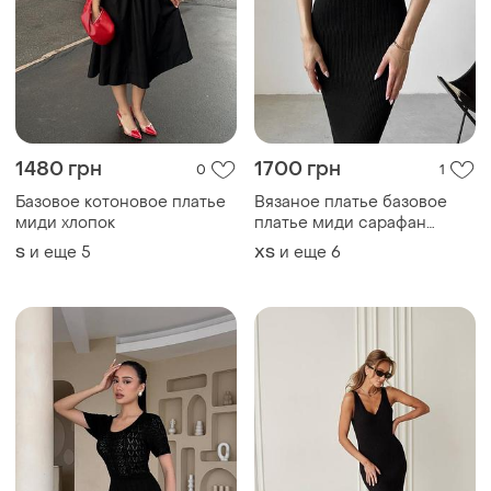
1480 грн
1700 грн
0
1
Базовое котоновое платье
Вязаное платье базовое
миди хлопок
платье миди сарафан
хлопок
и еще
5
и еще
6
S
ХS