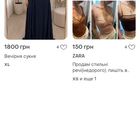
1800 грн
150 грн
4
4
ZARA
Вечірня сукня
Продам стильні
XL
речі(недорого). пишіть в
інст. _lizzaveta___
и еще
1
ХS