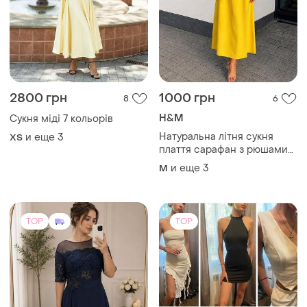
2800 грн
1000 грн
8
6
H&M
Сукня міді 7 кольорів
Натуральна літня сукня
и еще
3
ХS
плаття сарафан з рюшами
оверсайз вільного крою
и еще
3
M
льоля h&m
TOP
TOP