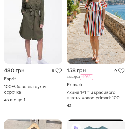
480 грн
158 грн
8
0
-10%
175 грн
Esprit
Primark
100% бавовна сукня-
сорочка
Акция 1+1 = 3 красивого
платья новое primark 100%
и еще
1
48
отвеса
42