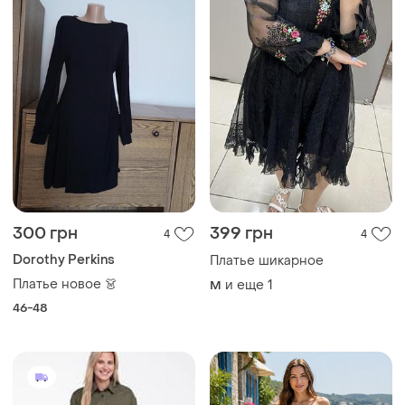
300 грн
399 грн
4
4
Dorothy Perkins
Платье шикарное
Платье новое 👗
и еще
1
M
46-48