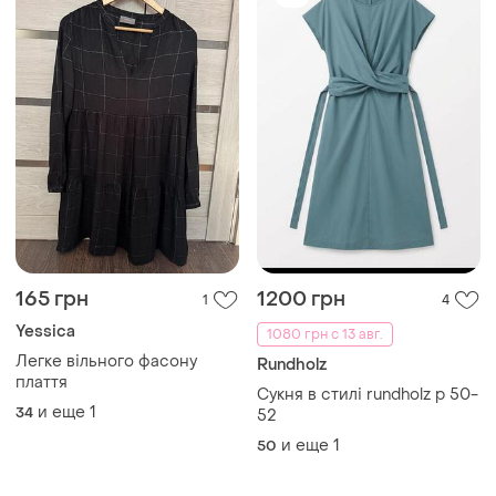
165 грн
1200 грн
1
4
Yessica
1080 грн с 13 авг.
Легке вільного фасону
Rundholz
плаття
Сукня в стилі rundholz р 50-
и еще
1
34
52
и еще
1
50