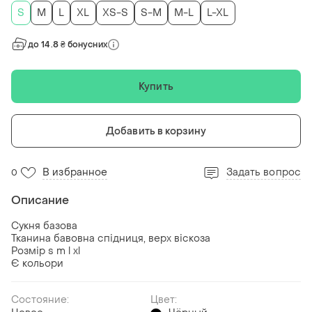
S
M
L
XL
XS-S
S-M
M-L
L-XL
до 14.8 ₴ бонусних
Купить
Добавить в корзину
В избранное
Задать вопрос
0
Описание
Сукня базова
Тканина бавовна спідниця, верх віскоза
Розмір s m l xl
Є кольори
Состояние:
Цвет: