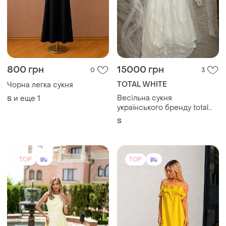
800 грн
15000 грн
0
3
TOTAL WHITE
Чорна легка сукня
Весільна сукня
и еще
1
S
українського бренду total
white
S
TOP
TOP