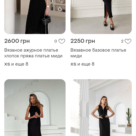
2600 грн
2250 грн
0
2
Вязаное ажурное платье
Вязавное базовое платье
хлопок пряжа платье миди
миди
и еще
8
и еще
8
ХS
ХS