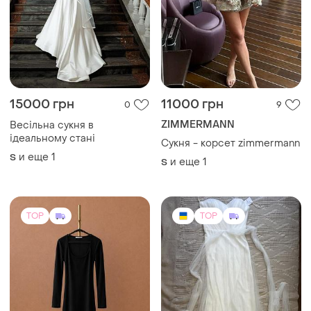
15000 грн
11000 грн
0
9
ZIMMERMANN
Весільна сукня в
ідеальному стані
Сукня - корсет zimmermann
и еще
1
S
и еще
1
S
TOP
TOP