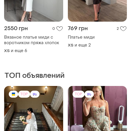
2550 грн
769 грн
0
2
Вязаное платье миди с
Платье миди
воротником пряжа хлопок
и еще
2
ХS
и еще
6
ХS
ТОП объявлений
TOP
TOP