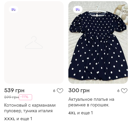
539 грн
300 грн
6
6
-11%
599 грн
Актуальное платье на
резинке в горошек.
Котоновый с карманами
пуловер, туника италия
и еще
1
4XL
и еще
1
XXXL