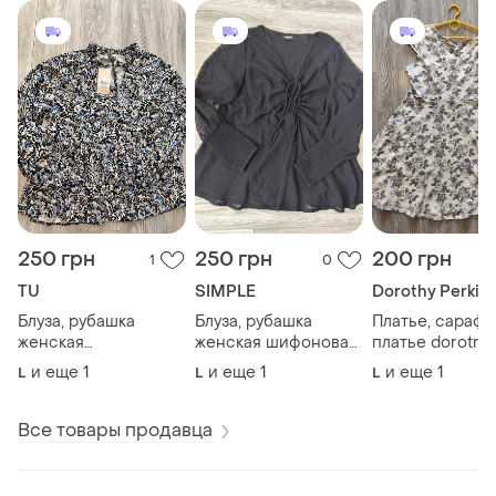
250 грн
250 грн
200 грн
1
0
TU
SIMPLE
Dorothy Perkin
Блуза, рубашка
Блуза, рубашка
Платье, сарафа
женская
женская шифоновая
платье dorotny
натуральная вискоза
simple by..
perkins.
и еще
1
и еще
1
и еще
1
L
L
L
tu принт бабочки.
Все товары продавца