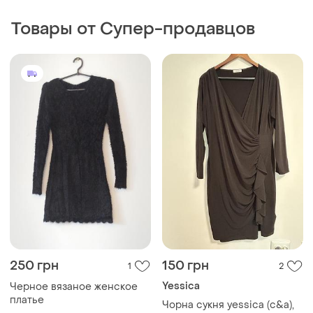
250 грн
150 грн
1
2
Yessica
Черное вязаное женское
платье
Чорна сукня yessica (c&a),
р-р 48-52
S-M
и еще
1
50