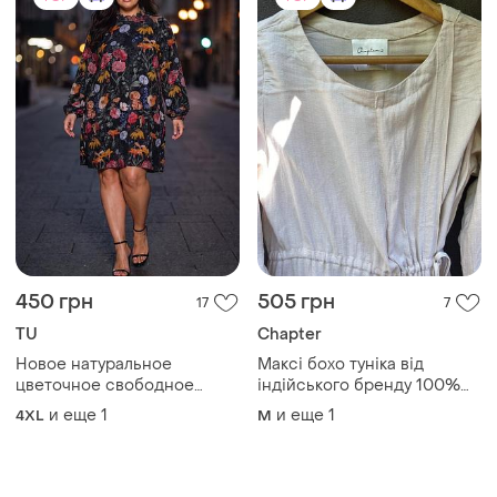
450 грн
505 грн
17
7
TU
Chapter
Новое натуральное
Максі бохо туніка від
цветочное свободное
індійського бренду 100%
платье от tu, большой
котон
и еще
1
и еще
1
4XL
M
размер, батал.