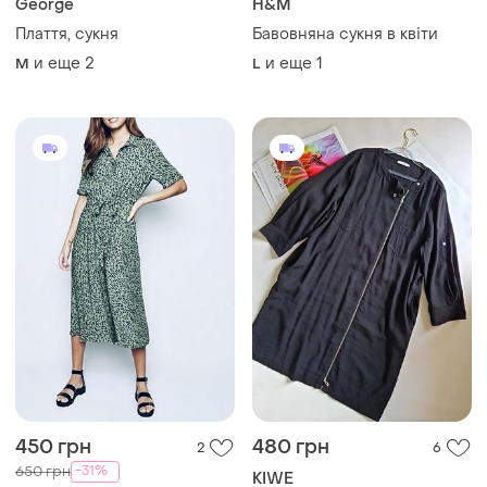
450 грн
480 грн
2
6
-31%
650 грн
KIWE
New Look
Платье кокон kiwe р наш 54
на молнии
🌹красивое платье рубашка
вискоза💯
XXL
и еще
1
XXL