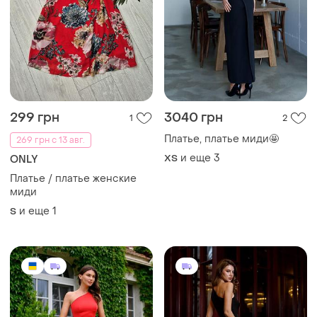
299 грн
3040 грн
1
2
Платье, платье миди🤩
269 грн с 13 авг.
и еще
3
ХS
ONLY
Платье / платье женские
миди
и еще
1
S