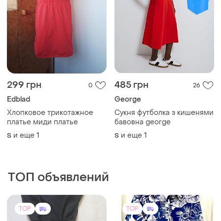
299 грн
485 грн
0
26
Edblad
George
Хлопковое трикотажное
Сукня футболка з кишенями
платье миди платье
бавовна george
и еще
1
и еще
1
S
S
ТОП объявлений
TOP
TOP