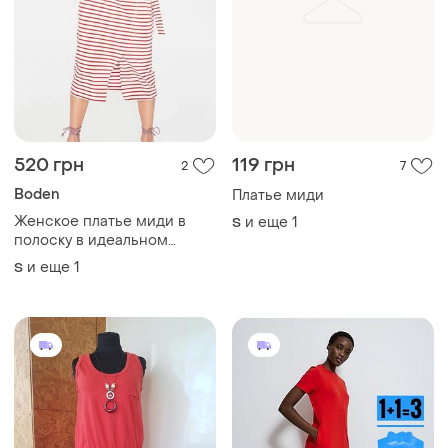
520 грн
119 грн
2
7
Boden
Платье миди
Женское платье миди в
и еще
1
S
полоску в идеальном
состоянии размер с-м
и еще
1
S
известного бренда boden