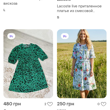
480 грн
250 грн
2
0
George
H&M
Плаття, сукня
Бавовняна сукня в квіти
и еще
2
и еще
1
M
L