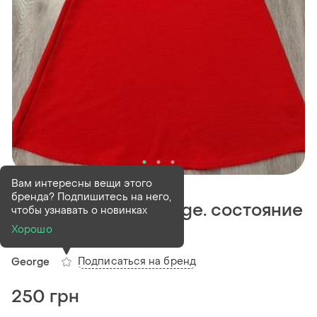
В наличии
1 шт
Вам интересны вещи этого
бренда? Подпишитесь на него,
Платье, платье george. состояние
чтобы узнавать о новинках
идеальное.
Хорошо
Подписаться на бренд
George
250 грн