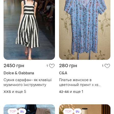
2450 грн
280 грн
1
1
Dolce & Gabbana
C&A
Сукня сарафан- як клавіші
Платье женское в
музичного інструменту
цветочный принт x хs
размер
и еще
5
и еще
1
XХS
42-44
TOP
TOP