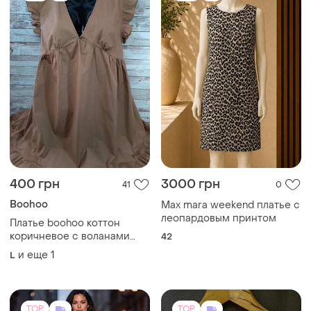
400 грн
3000 грн
41
0
Boohoo
Max mara weekend платье с
леопардовым принтом
Платье boohoo коттон
коричневое с воланами
42
размер l - xl
и еще
1
L
TOP
TOP