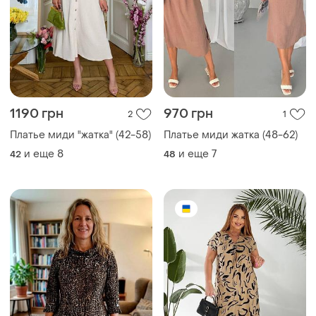
1190 грн
970 грн
2
1
Платье миди "жатка" (42-58)
Платье миди жатка (48-62)
и еще
8
и еще
7
42
48