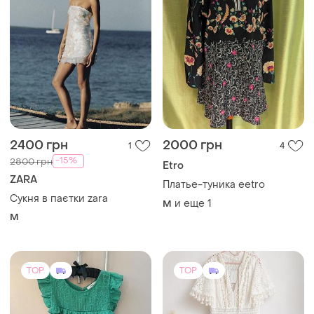
2400 грн
2000 грн
1
4
-15%
2800 грн
Etro
ZARA
Платье-туника eetro
Сукня в паєтки zara
и еще
1
M
M
TOP
TOP