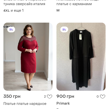
туника оверсайз италия
платье с карманами
и еще
1
M
4XL
350 грн
900 грн
2
0
Primark
Платье платье нарядное