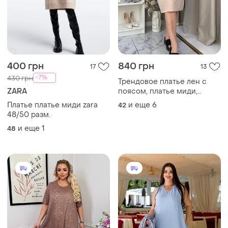
400 грн
840 грн
17
13
-7%
430 грн
Трендовое платье лен с
ZARA
поясом, платье миди,
платье батал
Платье платье миди zara
и еще
6
42
48/50 разм.
и еще
1
48