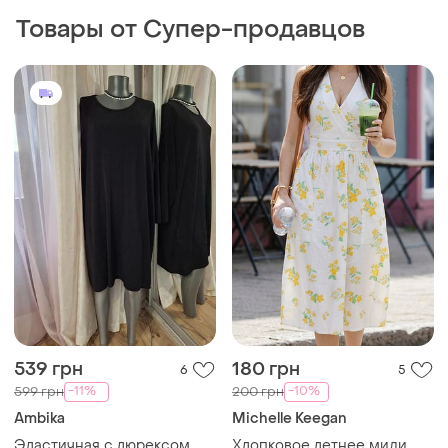
Товары от Супер-продавцов
539 грн
180 грн
6
5
-11%
-10%
599 грн
200 грн
Ambika
Michelle Keegan
Эластичная с люрексом
Хлопковое летнее миди