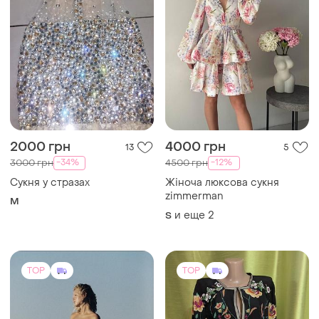
2000 грн
4000 грн
13
5
-34%
-12%
3000 грн
4500 грн
Сукня у стразах
Жіноча люксова сукня
zimmеrmаn
M
и еще
2
S
TOP
TOP