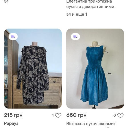
Елегантна трикотажна
54
сукня з декоративними
блискавками
и еще
1
54
215 грн
650 грн
1
0
Papaya
Вінтажна сукня оксамит