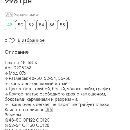
998 грн
🇺🇦 Украинский
48
50
52
54
56
58
В избранное
0
Описание
Платье 48-58 🌷
Арт 0205263
🔹Мод 076
🔹Размеры: 48-50, 52-54, 56-58
🔹Ткань: лен-хлопковый жатый.
🔹Цвета: беж, голубой, белый, яблоко, лайм, графит
🔹Крутое платье свободного кроя с капюшоном,
боковыми карманами и разрезами.
🔹 Ткань очень легкая, не парит, не требует глажки.
Качество отличное🇺🇦
Замеры:
🟡48-50 ОГ122 ОС120
🟡52-54 ОГ130 ОС128