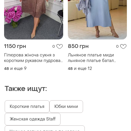
1150 грн
850 грн
0
0
Гіпюрова жіноча сукня з
Льняное платье миди
коротким рукавом пудрова
льняное платье батал
207 батал 48-50, 52-54, 56-
льняное сукня большого
и еще
9
и еще
12
48
48
58
размера платье лен
сарафан лен
Также ищут:
Короткие платья
Юбки мини
Женская одежда Staff