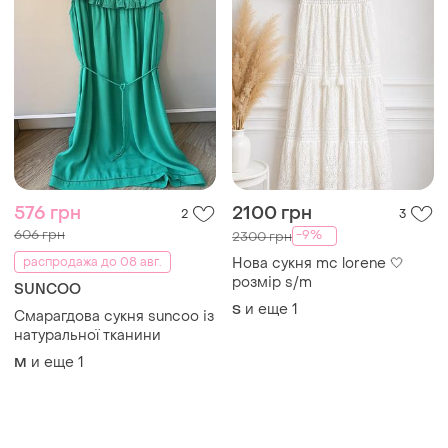
576 грн
2100 грн
2
3
606 грн
-9%
2300 грн
распродажа до 08 авг.
Нова сукня mc lorene 🤍
розмір s/m
SUNCOO
и еще
1
S
Смарагдова сукня suncoo із
натуральної тканини
и еще
1
M