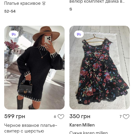
велюр комплект двійка в
Платье красивое 👗
стилі 50-х пінап
S
52-54
599 грн
350 грн
6
7
Karen Millen
Черное вязаное платье-
свитер с шерстью
Сукня karen millen