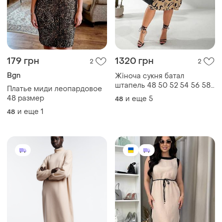
179 грн
1320 грн
2
2
Bgn
Жіноча сукня батал
штапель 48 50 52 54 56 58
Платье миди леопардовое
літня жіноча сукня великих
48 размер
и еще
5
48
розмірів
и еще
1
48