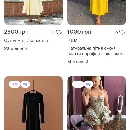
2800 грн
1000 грн
8
6
H&M
Сукня міді 7 кольорів
Натуральна літня сукня
и еще
3
ХS
плаття сарафан з рюшами
оверсайз вільного крою
и еще
3
M
льоля h&m
TOP
TOP