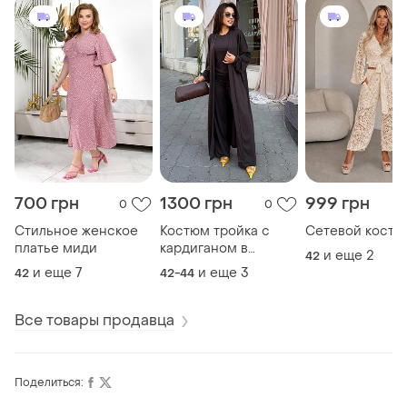
700 грн
1300 грн
999 грн
0
0
Стильное женское
Костюм тройка с
Сетевой костю
платье миди
кардиганом в
и еще
2
42
размерах норма и
и еще
7
и еще
3
42
42-44
батал
Все товары продавца
Поделиться: