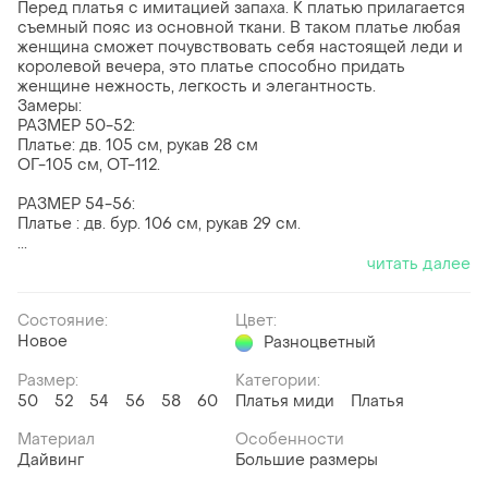
Перед платья с имитацией запаха. К платью прилагается
съемный пояс из основной ткани. В таком платье любая
женщина сможет почувствовать себя настоящей леди и
королевой вечера, это платье способно придать
женщине нежность, легкость и элегантность.
Замеры:
РАЗМЕР 50-52:
Платье: дв. 105 см, рукав 28 см
ОГ-105 см, ОТ-112.
РАЗМЕР 54-56:
Платье : дв. бур. 106 см, рукав 29 см.
...
читать далее
Состояние:
Цвет:
Новое
Разноцветный
Размер:
Категории:
50
52
54
56
58
60
Платья миди
Платья
Материал
Особенности
Дайвинг
Большие размеры