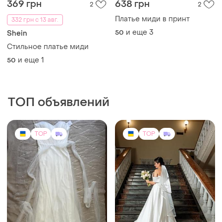
369 грн
638 грн
2
2
Платье миди в принт
332 грн с 13 авг.
и еще
3
50
Shein
Стильное платье миди
и еще
1
50
ТОП объявлений
TOP
TOP