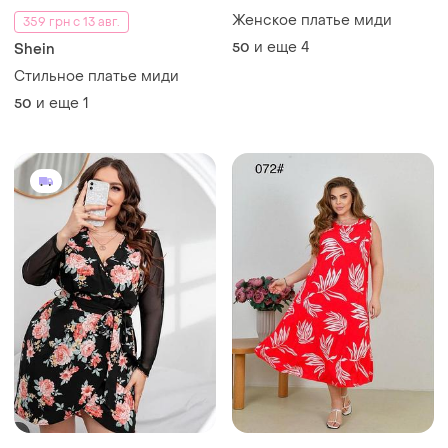
Женское платье миди
359 грн с 13 авг.
и еще
4
50
Shein
Стильное платье миди
и еще
1
50