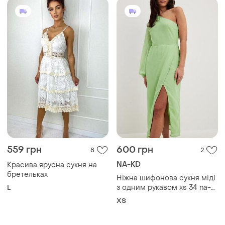
559 грн
600 грн
8
2
NA-KD
Красива ярусна сукня на
бретельках
Ніжна шифонова сукня міді
з одним рукавом xs 34 na-
L
kd нежное шифоновое
ХS
платье на одно плечо