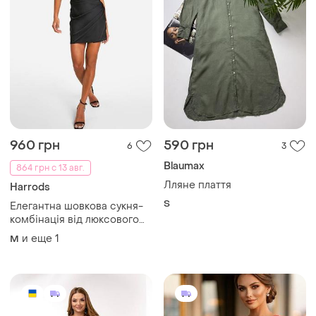
960 грн
590 грн
6
3
Blaumax
864 грн с 13 авг.
Лляне плаття
Harrods
S
Елегантна шовкова сукня-
комбінація від люксового
британського бренду
и еще
1
M
harrods (knightsbridge,
london).