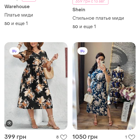
359 грн с 13 авг.
Warehouse
Shein
Платье миди
Стильное платье миди
и еще
1
50
и еще
1
50
399 грн
1050 грн
8
1