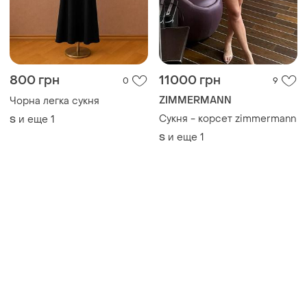
800 грн
11000 грн
0
9
ZIMMERMANN
Чорна легка сукня
Сукня - корсет zimmermann
и еще
1
S
и еще
1
S