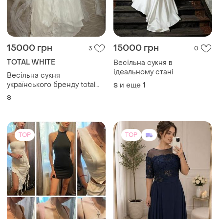
15000 грн
15000 грн
3
0
TOTAL WHITE
Весільна сукня в
ідеальному стані
Весільна сукня
українського бренду total
и еще
1
S
white
S
TOP
TOP