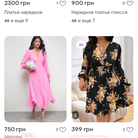
2300 грн
900 грн
1
0
Платье нарядное
Нарядное платье плиссе
и еще
9
и еще
7
48
48
750 грн
399 грн
3
2
-40%
1250 грн