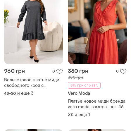
960 грн
350 грн
0
0
380 грн
Вельветовое платье миди
свободного кроя с
315 грн с 13 авг.
длинными рукавами на
и еще
3
Vero Moda
48-50
резинке с рюшей снизу
Платье новое миди бренда
vero moda. замеры :пог-46
см,пот-33 см, длина
и еще
1
ХS
изделия -90см.