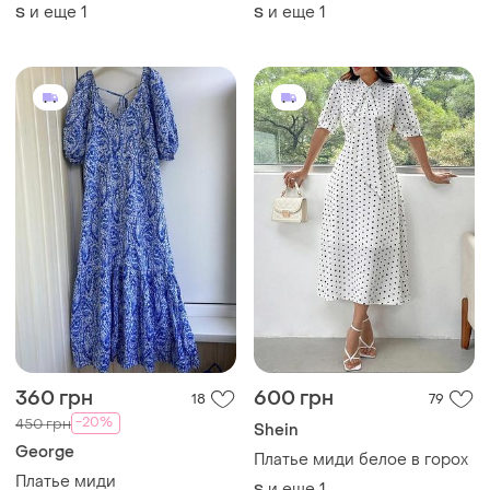
-20%
450 грн
Shein
George
Платье миди белое в горох
Платье миди
и еще
1
S
и еще
1
S
ТОП объявлений
TOP
TOP