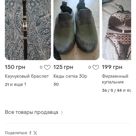
150 грн
125 грн
199 грн
0
0
Каучуковый браслет
Кеды сетка 30р
Фирменный
купальник
и еще
1
30
21
и еще
36 / S / 44
Все товары продавца
Поделиться: