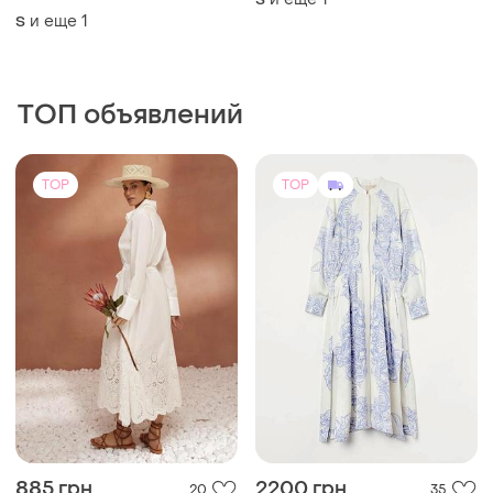
885 грн
2200 грн
20
35
H&M
Нарядна довга сукня 👍
Сукня-кафтан h&m premium
и еще
1
52
з льоном і віскозою, m
L
(1)
TOP
TOP