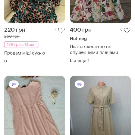
290 грн
1199 грн
3
2
Zanzea
Colin's
Платье хлопковое
Платье лен+вискоза colin's
персиковое zanzea
размер l
L
и еще
1
L