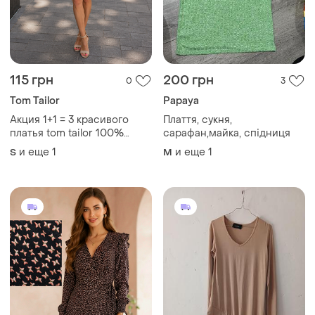
300 грн
485 грн
0
3
My Jewellery
Эффектное платье
джемпер
Елегантна міді сукня з
метеликами
38
S
Загружайте приложение
Покупайте вещи и общайтесь в любом месте