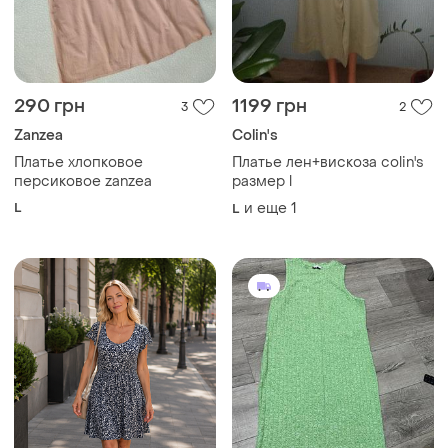
115 грн
200 грн
0
3
Tom Tailor
Papaya
Акция 1+1 = 3 красивого
Плаття, сукня,
платья tom tailor 100%
сарафан,майка, спідниця
отворота
и еще
1
и еще
1
S
M