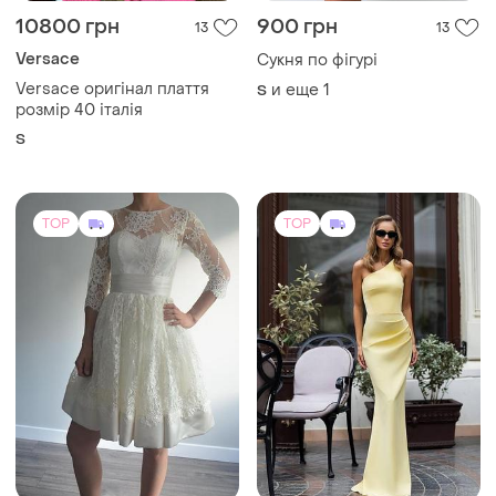
1000 грн
3800 грн
1
5
Сукня з мережива та атласу
Розкішна сукня
38
и еще
3
ХS
TOP
TOP