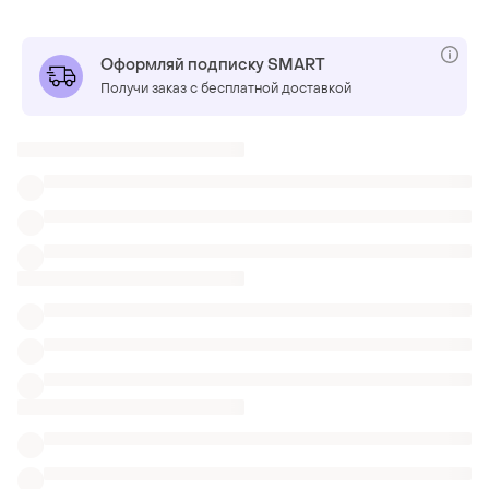
Оформляй подписку SMART
Получи заказ с бесплатной доставкой
Также ищут:
Короткие платья
Юбки мини
Одежда Burberry
Платья миди из люрекса в Виннице
Платья бохо германии
Платья кружевные теплые
Роскошные женственные платья
Бежевые платья для беременных