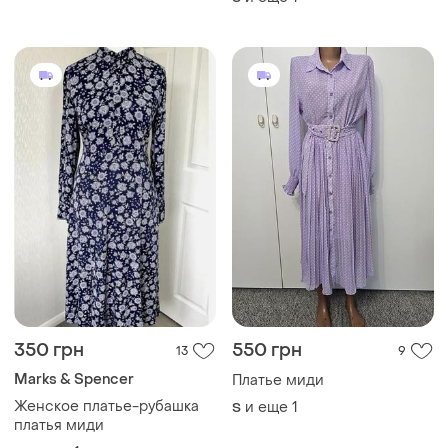
Marks & Spencer
Платье миди
Женское платье-рубашка
и еще
1
S
платья миди
и еще
1
S
359 грн
350 грн
0
1