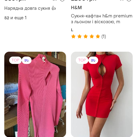
10800 грн
900 грн
13
13
Versace
Сукня по фігурі
Versace оригінал плаття
и еще
1
S
розмір 40 італія
S
TOP
TOP