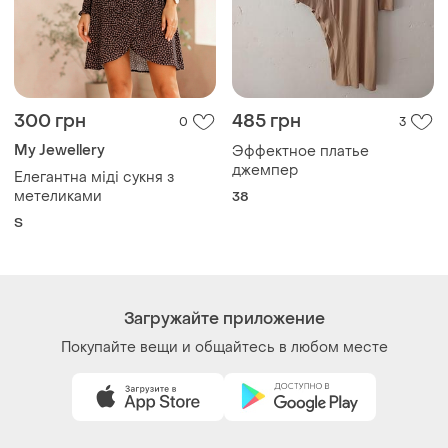
Как это работает?
Украина, 02121, Киев, Харьковское шоссе, дом 201-
203, буква 4Г
Политика конфиденциальности
Договор-оферта
Контакты
Мы в соцсетях
Вещи по щелчку сердца. Все права защищены
© 2026
Shafa.ua