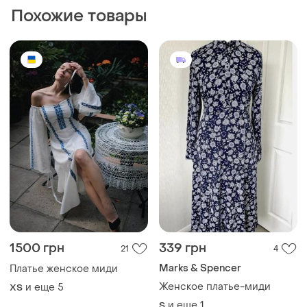
Marks & Spencer
Платье женское миди
Женское платье-миди
и еще
5
ХS
и еще
1
S
350 грн
550 грн
13
9