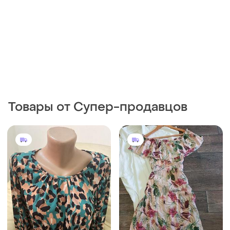
220 грн
400 грн
1
2
250 грн
Nutmeg
198 грн с 13 авг.
Платье женское со
спущенными плечами
Продам міді сукню
и еще
1
L
S