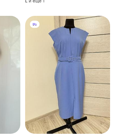
и еще
1
L