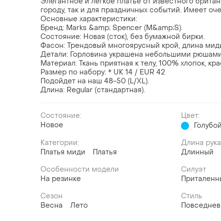
Элегантное и легкое платье от известного брита
городу, так и для праздничных событий. Имеет оч
Основные характеристики:
​Бренд: Marks &amp; Spencer (M&amp;S).
Состояние: Новая (сток), без бумажной бирки.
Фасон: Трендовый многоярусный крой, длина миди,
Детали: Горловина украшена небольшими рюшами 
Материал: Ткань приятная к телу, 100% хлопок, кр
Размер по набору: * UK 14 / EUR 42
Подойдет на наш 48-50 (L/XL).
Длина: Regular (стандартная).
Состояние:
Цвет:
Новое
Голубо
Категории:
Длина рук
Платья миди
Платья
Длинный
Особенности модели
Силуэт
На резинке
Приталенн
Сезон
Стиль
Весна
Лето
Повседне