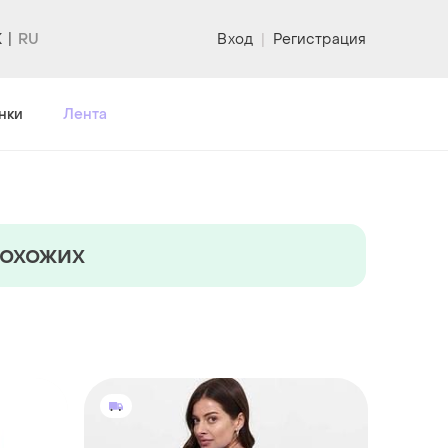
K
Вход
|
Регистрация
нки
Лента
похожих