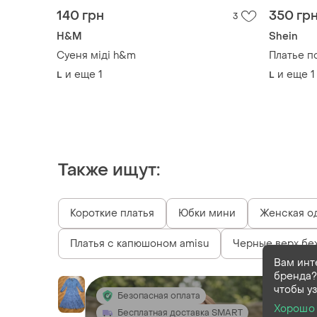
140 грн
350 гр
3
H&M
Shein
Суеня міді h&m
Платье п
и еще
1
и еще
1
L
L
Также ищут:
Короткие платья
Юбки мини
Женская од
Платья с капюшоном amisu
Черные верх бе
Вам инт
бренда?
чтобы у
Безопасная оплата
Хорошо
Бесплатная доставка SMART