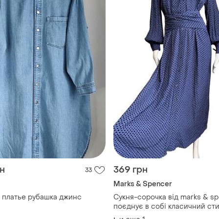
рн
369 грн
33
Marks & Spencer
платье рубашка джинс
Сукня-сорочка від marks & s
поєднує в собі класичний сти
сучасні романтичні деталі