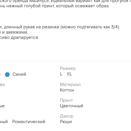
нского бренда M&amp;S. Идеальный вариант как для прогулок 
ень нежный голубой принт, который освежает образ.
 длинный рукав на резинке (можно подтягивать как 3/4).
и завязками.
асиво драпируется.
Размер:
L
XL
й
Синий
ава
Материал
Коттон
Принт
ые
Цветочный
Декор
вный
Романтический
Рюши