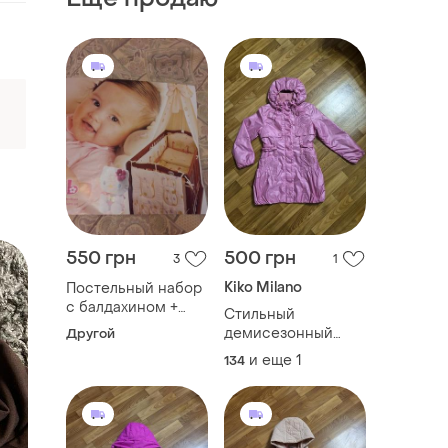
550 грн
500 грн
3
1
Kiko Milano
Постельный набор
с балдахином +
Стильный
стойка
демисезонный
Другой
плащ-пальто kiko
и еще
1
134
для девочки