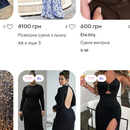
4100 грн
600 грн
2
6
2
Ete.btq
Розкішна сукня з льону
Сукня вечірня
и еще
3
ХS
S-M
TOP
TOP