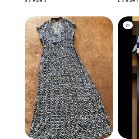
и еще
3
и еще
1
S
L