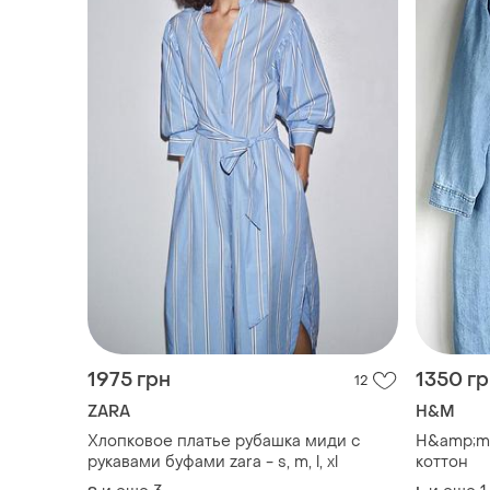
1975 грн
1350 г
12
ZARA
H&M
Хлопковое платье рубашка миди с
H&amp;m 
рукавами буфами zara - s, m, l, xl
коттон