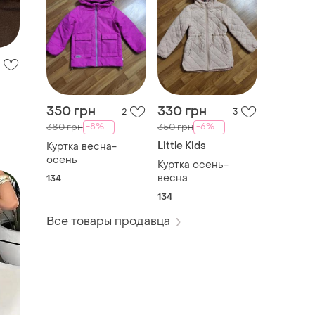
350 грн
330 грн
2
3
-8%
-6%
380 грн
350 грн
Little Kids
Куртка весна-
осень
Куртка осень-
весна
134
134
Все товары продавца