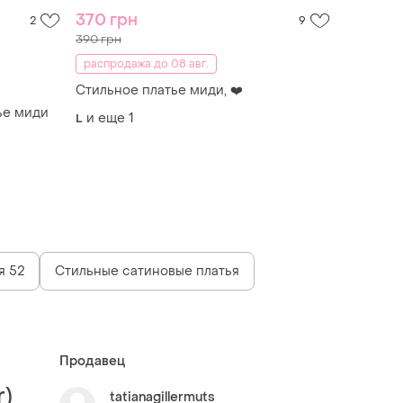
370 грн
2
9
390 грн
распродажа до 08 авг.
Стильное платье миди, ❤️
ье миди
и еще
1
L
я 52
Стильные сатиновые платья
Продавец
r)
tatianagillermuts