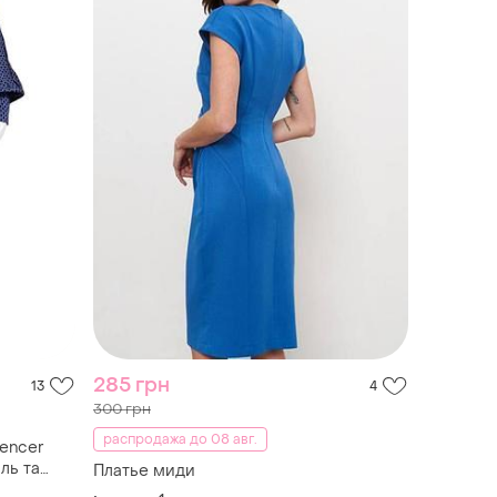
285 грн
13
4
300 грн
распродажа до 08 авг.
pencer
ль та
Платье миди