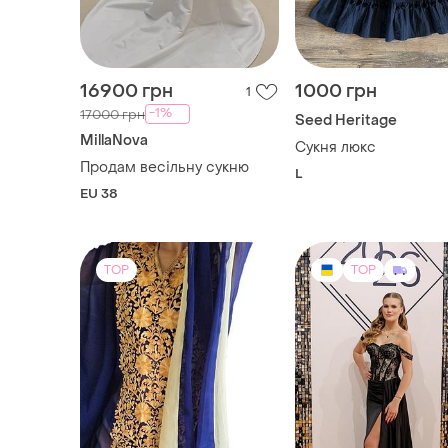
16900 грн
1000 грн
1
-1%
17000 грн
Seed Heritage
MillaNova
Сукня люкс
Продам весільну сукню
L
EU 38
TOP
TOP