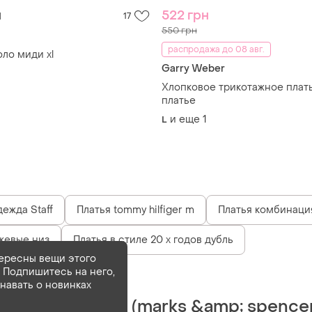
н
522 грн
17
550 грн
распродажа до 08 авг.
оло миди xl
Garry Weber
Хлопковое трикотажное плат
платье
и еще
1
L
ежда Staff
Платья tommy hilfiger m
Платья комбинаци
жевые низ
Платья в стиле 20 х годов дубль
ересны вещи этого
 Подпишитесь на него,
Деактивирован
1 шт
знавать о новинках
Сукня m&amp;s (marks &amp; spence