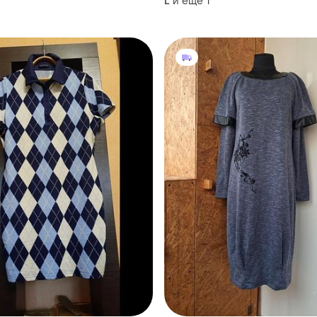
и еще
1
L