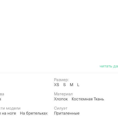
читать д
Размер:
й
ХS
S
M
L
ава
Материал
в
Хлопок
Костюмная Ткань
ти модели
Силуэт
 на ноге
На бретельках
Приталенные