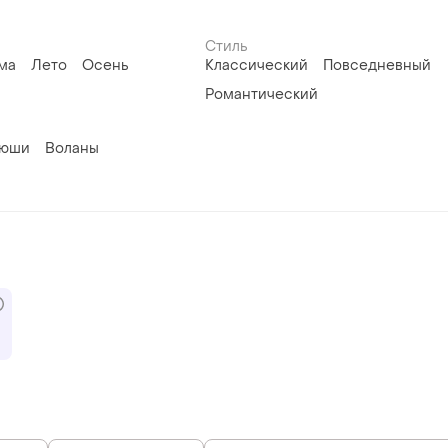
Стиль
ма
Лето
Осень
Классический
Повседневный
Романтический
юши
Воланы