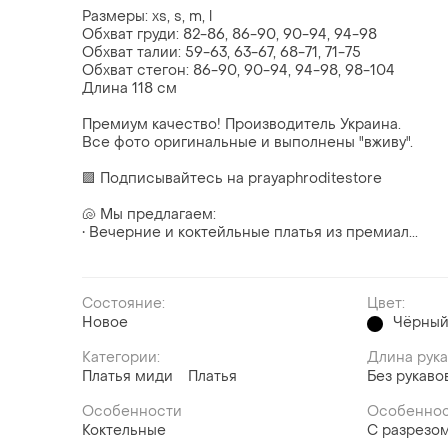
Размеры: xs, s, m, l
Обхват груди: 82-86, 86-90, 90-94, 94-98
Обхват талии: 59-63, 63-67, 68-71, 71-75
Обхват стегон: 86-90, 90-94, 94-98, 98-104
Длина 118 см
Премиум качество! Производитель Украина.
Все фото оригинальные и выполнены "вживу".
🟪 Подписывайтесь на prayaphroditestore
🐚 Мы предлагаем:
• Вечерние и коктейльные платья из премиал...
Состояние:
Цвет:
Новое
Чёрны
Категории:
Длина рук
Платья миди
Платья
Без рукаво
Особенности
Особеннос
Коктельные
С разрезом