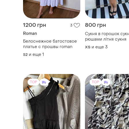
1200 грн
800 грн
3
Roman
Сукня в горошок сукн
рюшами літня сукня
Белоснежное батостовое
платье с прошвы roman
и еще
3
ХS
и еще
1
52
TOP
TOP