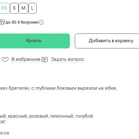
ХS
S
M
L
до 30 ₴ бонусних
Купить
Добавить в корзину
В избранное
Задать вопрос
2
ких бретелях, с глубоким боковым вырезом на юбке,
ный, красный, розовый, лимонный, голубой
ов!
асса