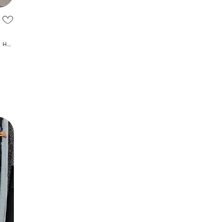
 на
вое,