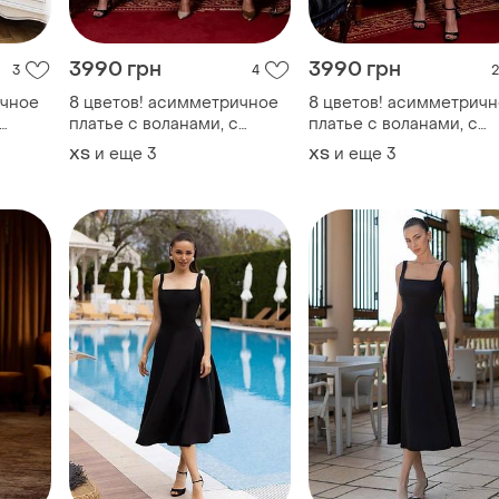
3990 грн
3990 грн
3
4
2
ичное
8 цветов! асимметричное
8 цветов! асимметрич
платье с воланами, с
платье с воланами, с
разрезом на ноге, на
разрезом на ноге, на
и еще
3
и еще
3
ХS
ХS
и,
бретелях, платье миди,
бретелях, платье миди,
е, с
сарафан, праздничное, с
сарафан, праздничное,
кое,
воланами, классическое,
воланами, классическо
базовое
базовое