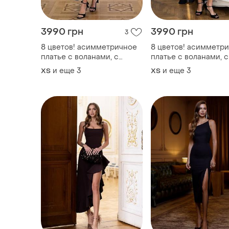
3990 грн
3990 грн
3
8 цветов! асимметричное
8 цветов! асимметр
платье с воланами, с
платье с воланами, с
разрезом на ноге, на
разрезом на ноге, на
и еще
3
и еще
3
ХS
ХS
бретелях, платье миди,
бретелях, платье мид
сарафан, праздничное, с
сарафан, празднично
воланами, классическое,
воланами, классичес
базовое
базовое