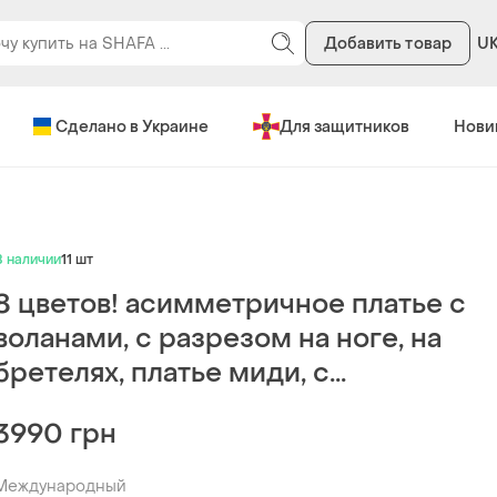
Добавить товар
U
Сделано в Украине
Для защитников
Нови
В наличии
11 шт
8 цветов! асимметричное платье с
воланами, с разрезом на ноге, на
бретелях, платье миди, с...
3990 грн
Международный