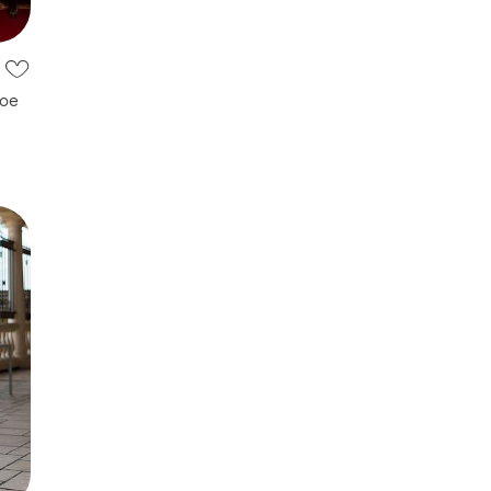
ное
 с
е,