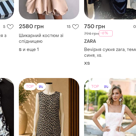
2580 грн
750 грн
5
15
0
-6%
794 грн
я з
Шикарний костюм зі
спідницею
ZARA
и еще
1
Вечірня сукня zara, те
S
синя, xs.
ХS
TOP
TOP