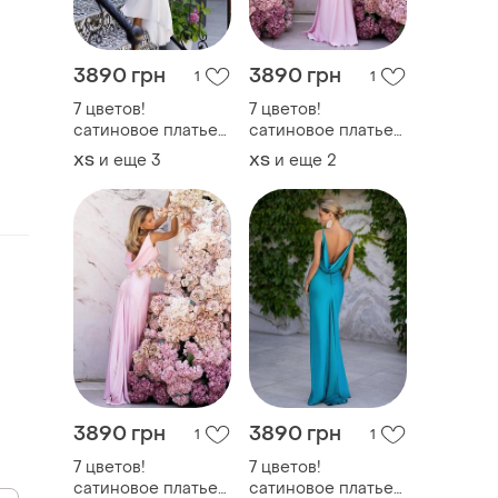
3890 грн
3890 грн
1
1
7 цветов!
7 цветов!
сатиновое платье
сатиновое платье
с открытой спиной
с открытой спиной
и еще
3
и еще
2
ХS
ХS
с вырезом
с вырезом
хомутом, длинная
хомутом, длинная
комбинация,
комбинация,
платье макси,
платье макси,
вечернее,
вечернее,
классическое,
классическое,
праздничное,
праздничное,
приталенное
приталенное
3890 грн
3890 грн
1
1
7 цветов!
7 цветов!
сатиновое платье
сатиновое платье