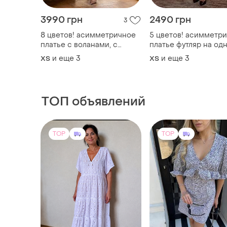
3990 грн
2490 грн
3
8 цветов! асимметричное
5 цветов! асимметр
платье с воланами, с
платье футляр на од
разрезом на ноге, на
плечо, миди платья с
и еще
3
и еще
3
ХS
ХS
бретелях, платье миди,
разрезом на ноге,
сарафан, праздничное, с
праздничное, вечерн
воланами, классическое,
вырезом, приталенно
базовое
бретелях
ТОП объявлений
TOP
TOP