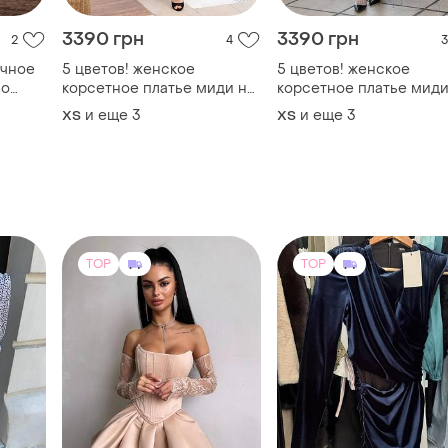
3390 грн
3390 грн
2
4
3
ичное
5 цветов! женское
5 цветов! женское
но
корсетное платье миди на
корсетное платье миди
бретелях, сарафан с
бретелях, сарафан с
и еще
3
и еще
3
ХS
ХS
корсетом, платье, базовое,
корсетом, платье, базо
ее, с
летнее, классическое,
летнее, классическое,
е, на
клеш, трапеция,
клеш, трапеция,
праздничное
праздничное
TOP
TOP