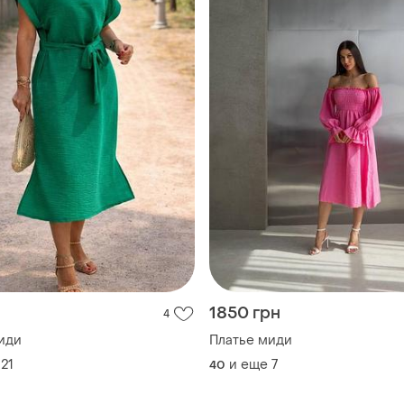
н
1850 грн
4
иди
Платье миди
21
и еще
7
40