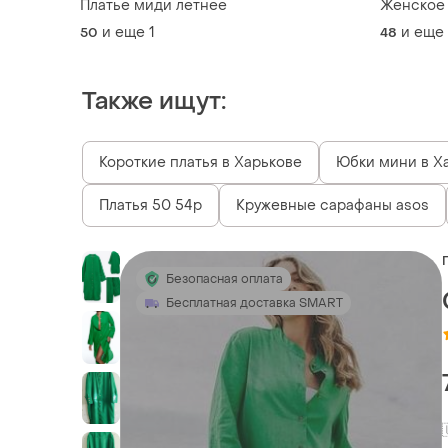
Платье миди летнее
Женское 
и еще
1
и еще
50
48
Также ищут:
Короткие платья в Харькове
Юбки мини в Х
Платья 50 54р
Кружевные сарафаны asos
Безопасная оплата
Бесплатная доставка SMART