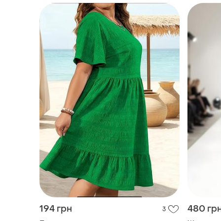
194 грн
480 гр
3