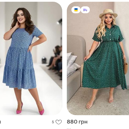
н
880 грн
5