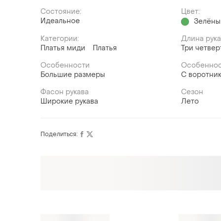
Состояние:
Цвет:
Идеальное
Зелёны
Категории:
Длина рук
Платья миди
Платья
Три четвер
Особенности
Особеннос
Большие размеры
С воротни
Фасон рукава
Сезон
Широкие рукава
Лето
Поделиться:
ТОП объявлений