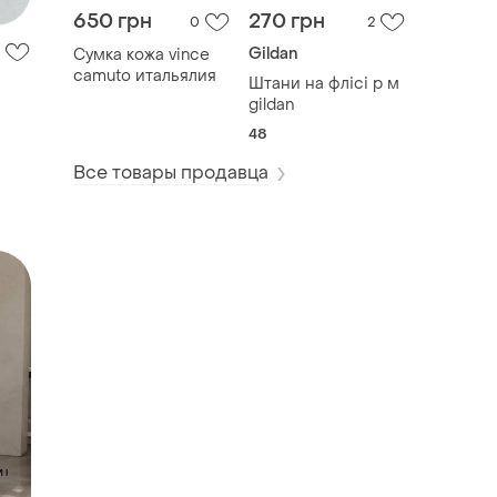
650 грн
270 грн
0
2
Gildan
Сумка кожа vince
camuto итальялия
Штани на флісі р м
gildan
48
Все товары продавца