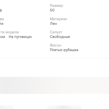
Размер:
50
й
ава
Материал
ти
Лен
ти модели
Силуэт
ком
На пуговицах
Свободные
Фасон
Платье-рубашка