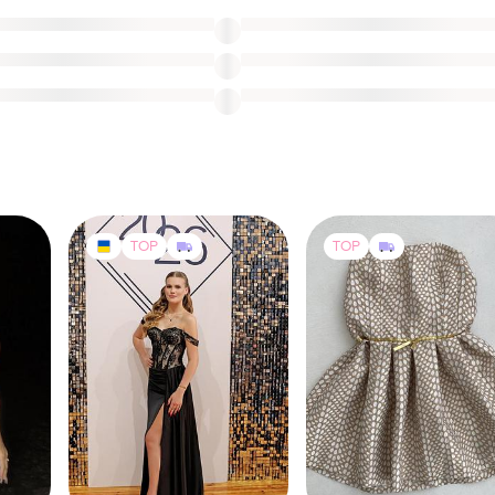
TOP
TOP
5500 грн
2250 грн
13
2
12
-24%
2950 грн
Ефектна вечірня сукня з
хс с м
корсетним
Miu Miu
верхом(одягнула один раз),
и еще
1
✨ miu miu | оригінальна
S
купувала за 12400)
коктейльна сукня s m