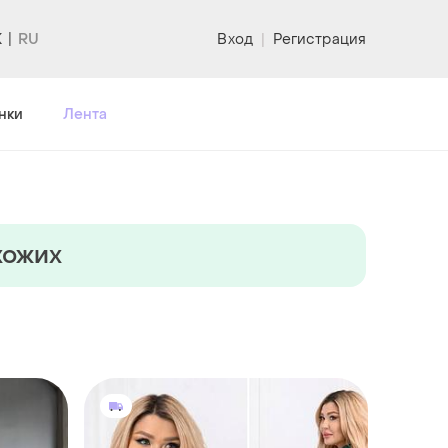
K
Вход
|
Регистрация
нки
Лента
хожих