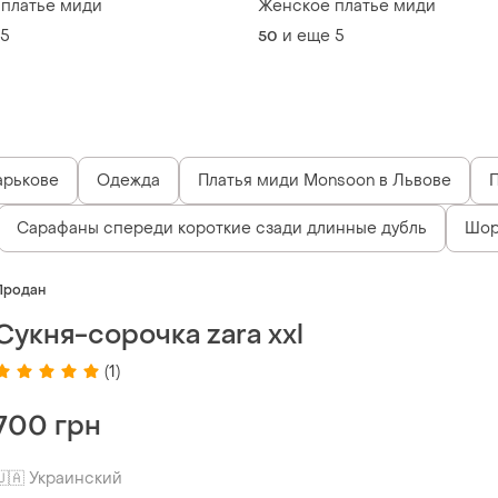
платье миди
Женское платье миди
5
и еще
5
50
арькове
Одежда
Платья миди Monsoon в Львове
Сарафаны спереди короткие сзади длинные дубль
Шор
Продан
Сукня-сорочка zara xxl
(1)
700 грн
🇺🇦 Украинский