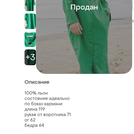
Продан
1
+3
Описание
100% льон
состояние идеально
по боках кармани
длина 119
рукав от воротника 71
ог 62
бедра 64