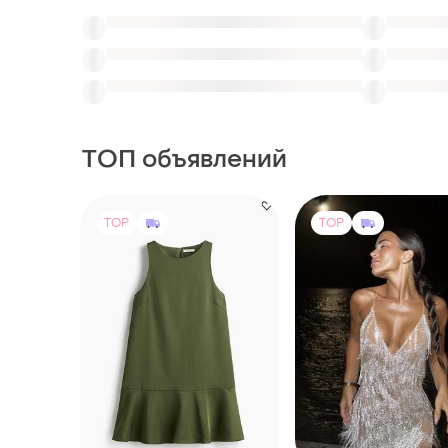
TOP
TOP
1150 грн
6800 грн
3
1250 грн
Вечірня міні сукня з
камінням, підійде на 
1035 грн с 13 авг.
H&M
и еще
1
ХS
Сукня льон віскоза