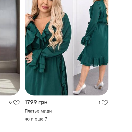
1799 грн
0
1
Платье миди
и еще
7
48