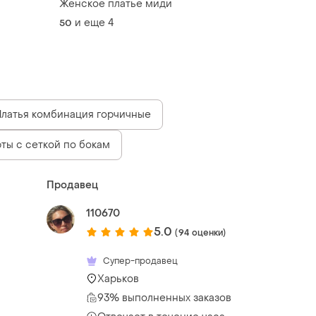
Женское платье миди
и еще
4
50
Платья комбинация горчичные
ты с сеткой по бокам
Продавец
110670
5.0
(94 оценки)
Супер-продавец
Харьков
93% выполненных заказов