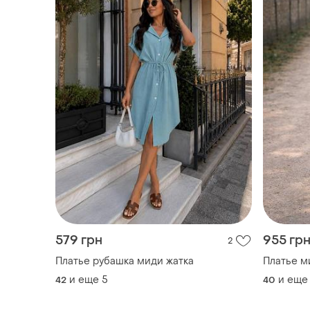
579 грн
955 гр
2
Платье рубашка миди жатка
Платье м
и еще
5
и еще
42
40