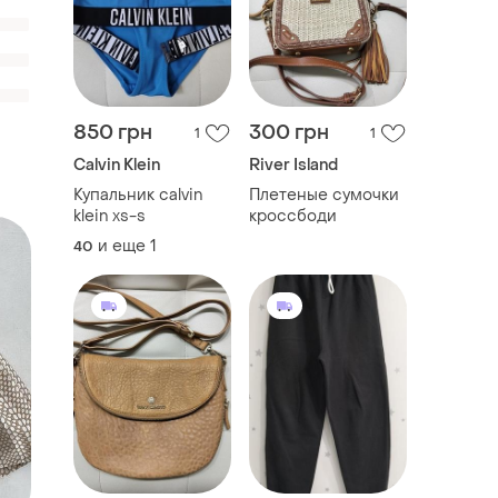
850 грн
300 грн
1
1
Calvin Klein
River Island
Купальник calvin
Плетеные сумочки
klein xs-s
кроссбоди
и еще
1
40