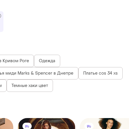
в Кривом Роге
Одежда
ья миди Marks & Spencer в Днепре
Платье cos 34 xs
м
Темные хаки цвет