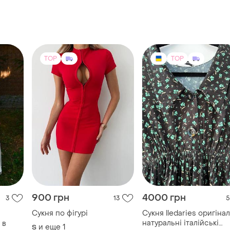
TOP
TOP
900 грн
4000 грн
3
13
5
Сукня по фігурі
Сукня lledaries оригінал
натуральні італійські
 в
и еще
1
S