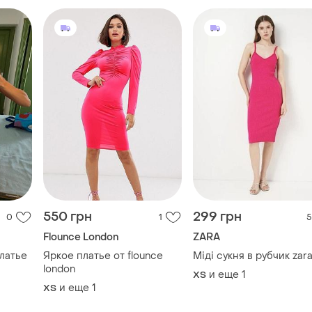
550 грн
299 грн
0
1
5
Flounce London
ZARA
латье
Яркое платье от flounce
Міді сукня в рубчик zar
london
и еще
1
ХS
и еще
1
ХS