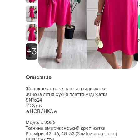
+3
Описание
Женское летнее платье миди жатка
Жіноча літня сукня плаття міді жатка
SN1524
#Сукня
🔥НОВИНКА🔥
Модель 2085
Тканина американський креп жатка
Розміри: 42-46, 48-52 (Заміри є на фото)
Ціна: 697 грн