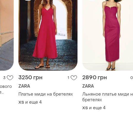
3250 грн
2890 грн
3
1
0
ZARA
ZARA
ового
е
Платье миди на бретелях
Льняное платье миди н
ье
бретелях
и еще
4
ХS
и еще
4
ХS