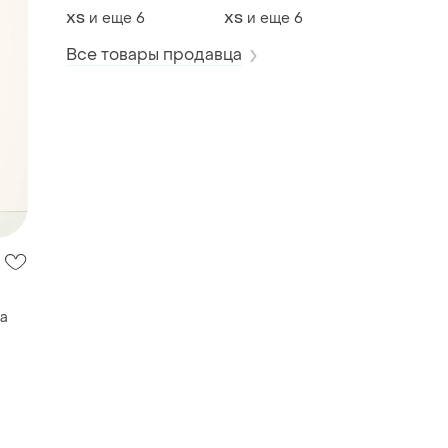
повседневный
повседневный
и еще
6
и еще
6
ХS
ХS
осень деми весна
осень деми весна
Все товары продавца
а