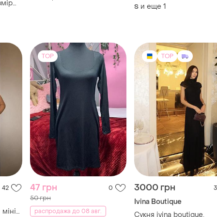
тканини | xs–m
змір
и еще
1
S
TOP
TOP
47 грн
3000 грн
42
0
3
50 грн
Ivina Boutique
 міні
распродажа до 08 авг.
Сукня ivina boutique,