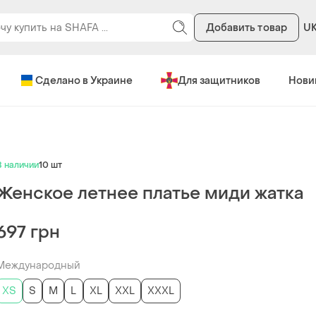
Добавить товар
U
Сделано в Украине
Для защитников
Нови
В наличии
10 шт
Женское летнее платье миди жатка
697 грн
Международный
ХS
S
M
L
XL
XXL
XXXL