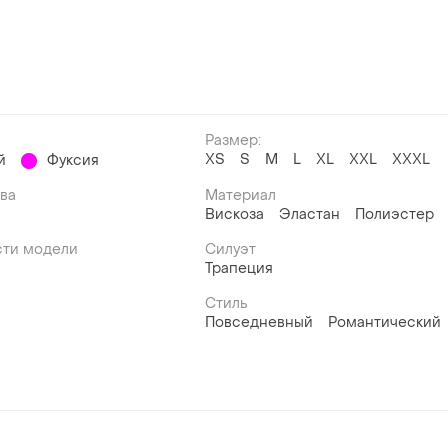
Размер:
ХS
S
M
L
XL
XXL
XXXL
й
Фуксия
ава
Материал
Вискоза
Эластан
Полиэстер
ти модели
Силуэт
Трапеция
Стиль
Повседневный
Романтический