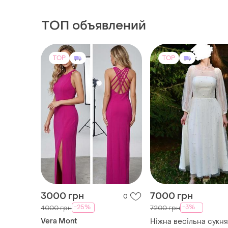
вырезом, сатин
ТОП объявлений
TOP
TOP
3000 грн
7000 грн
0
-25%
-3%
4000 грн
7200 грн
Vera Mont
Ніжна весільна сукня