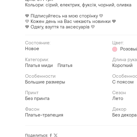
Кольори: сірий, електрик, фуксія, чорний, оливка
💙 Підписуйтесь на мою сторінку 💛
💛 Кожен день на Вас чекають новинки 💙
💙 Одягу, взуття та аксесуарів 💛
Состояние:
Цвет:
Новое
Розовы
Категории:
Длина рук
Платья миди
Платья
Короткий
Особенности
Особеннос
Большие размеры
С поясом
Принт
Сезон
Без принта
Лето
Фасон
Декор
Платье-трапеция
Без декора
Поделиться: