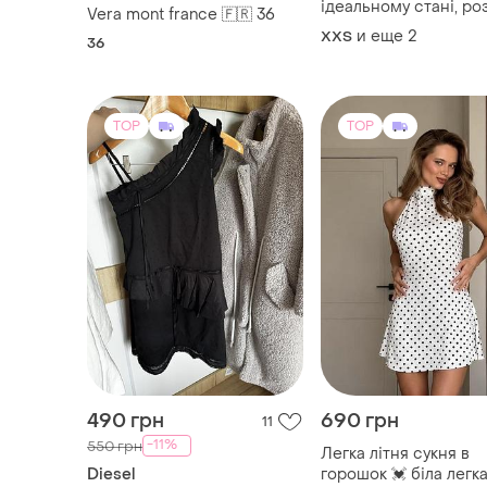
ідеальному стані, ро
Vera mont france 🇫🇷 36
xs-s
и еще
2
XХS
36
TOP
TOP
490 грн
690 грн
11
-11%
550 грн
Легка літня сукня в
Diesel
горошок 💓 біла легка