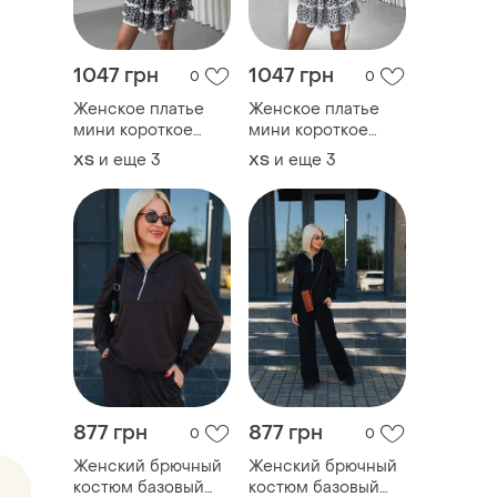
1047 грн
1047 грн
0
0
Женское платье
Женское платье
мини короткое
мини короткое
рюши с длинным
рюши с длинным
и еще
3
и еще
3
ХS
ХS
рукавом и
рукавом и
открытыми
открытыми
плечами
плечами
877 грн
877 грн
0
0
Женский брючный
Женский брючный
костюм базовый
костюм базовый