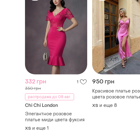
332 грн
950 грн
1
350 грн
Красивое платье роз
цвета розовое плать
распродажа до 08 авг.
миди шелковое плат
Chi Chi London
и еще
8
ХS
шелковый шелк
Элегантное розовое
платье миди цвета фуксия
и еще
1
ХS