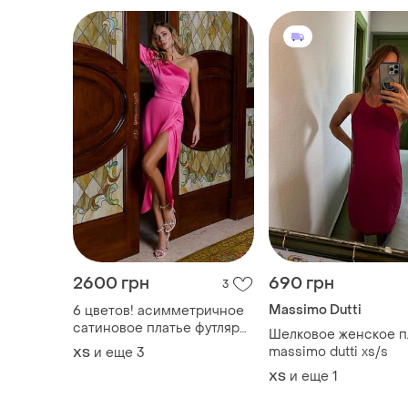
2600 грн
690 грн
3
Massimo Dutti
6 цветов! асимметричное
сатиновое платье футляр
Шелковое женское п
на одно плечо, миди
massimo dutti xs/s
и еще
3
ХS
платья из сатина с
и еще
1
ХS
разрезом на ноге,
праздничное, вечернее, с