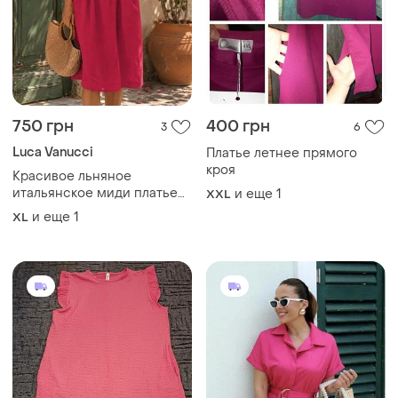
750 грн
400 грн
3
6
Luca Vanucci
Платье летнее прямого
кроя
Красивое льняное
итальянское миди платье
и еще
1
XXL
16-18
и еще
1
XL