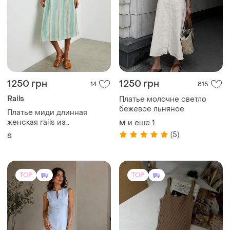
1250 грн
1250 грн
14
815
Rails
Платье молочне светло
бежевое льняное
Платье миди длинная
женская rails из
и еще
1
M
натуральной смеси льна и
(5)
S
вискозы ecovero размир s
TOP
TOP