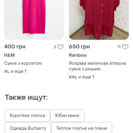
400 грн
650 грн
2
11
H&M
Rainbow
Сукня з корсетом
Яскрава малинова атласна
сукня з рюшею
и еще
1
XL
и еще
1
XXL
Также ищут:
Короткие платья
Юбки мини
Одежда Burberry
Теплое платье на плечи