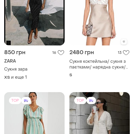
850 грн
2480 грн
16
13
ZARA
Сукня коктейльна/ сукня з
паєтками/ нарядна сукня/
Сукня зара
міні сукня
S
и еще
1
ХS
TOP
TOP