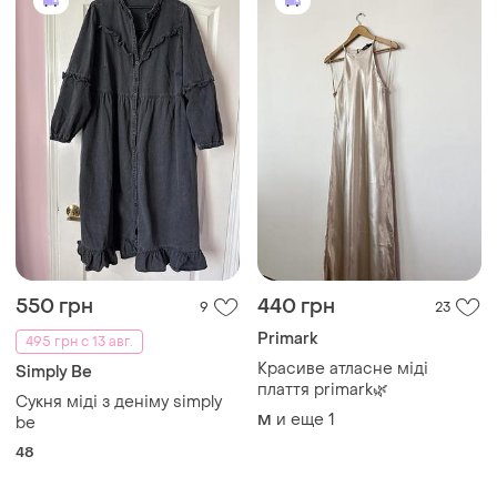
550 грн
440 грн
9
23
Primark
495 грн с 13 авг.
Красиве атласне міді
Simply Be
плаття primark🌿
Сукня міді з деніму simply
и еще
1
M
be
48