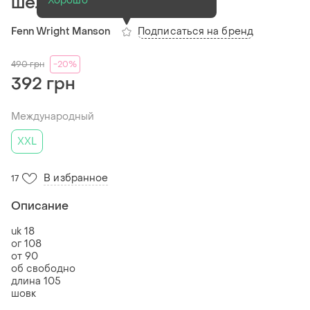
шелочное
Хорошо
Подписаться на бренд
Fenn Wright Manson
490
грн
-20%
392 грн
Международный
XXL
В избранное
17
Описание
uk 18
ог 108
от 90
об свободно
длина 105
шовк