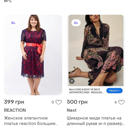
399 грн
500 грн
0
6
REACTION
Next
Женское элегантное
Шикарное миди платье на
платье reaction большие
длинный рукав м-л размер
размеры 14400
next
48
и еще
1
M
Загружайте приложение