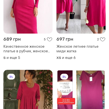
689 грн
697 грн
5
2
Качественное женское
Женское летнее платье
платье в рубчик, женское
миди жатка
платье, розовое платье
и еще
5
и еще
6
S
ХS