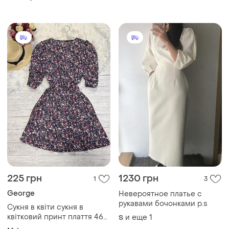
225 грн
1230 грн
1
3
George
Невероятное платье с
рукавами бочонками р.s
Сукня в квіти сукня в
квітковий принт плаття 46
и еще
1
S
48 розпродаж
M-L