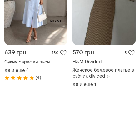
639 грн
570 грн
450
5
H&M Divided
Сукня сарафан льон
Женское бежевое платье в
и еще
4
ХS
рубчик divided ✨
(4)
и еще
1
ХS