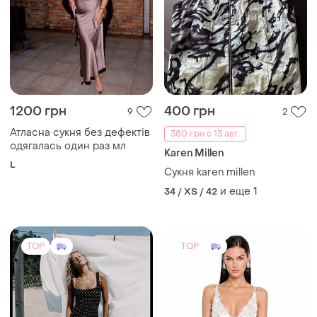
1200 грн
400 грн
9
2
Атласна сукня без дефектів
380 грн с 13 авг.
одягалась один раз мл
Karen Millen
L
Сукня karen millen
и еще
1
34 / XS / 42
TOP
TOP