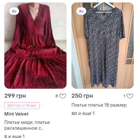
299 грн
250 грн
8
1
Платье платье 18 размер
269 грн с 13 авг.
и еще
1
50
Mint Velvet
Платье миди, платье
расклешенное с
анималистичным принтом,
и еще
1
S
платье-рубашка mint velvet