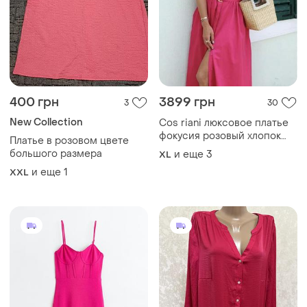
400 грн
3899 грн
3
30
New Collection
Cos riani люксовое платье
фокусия розовый хлопок
Платье в розовом цвете
оверсайз
большого размера
и еще
3
XL
и еще
1
XXL