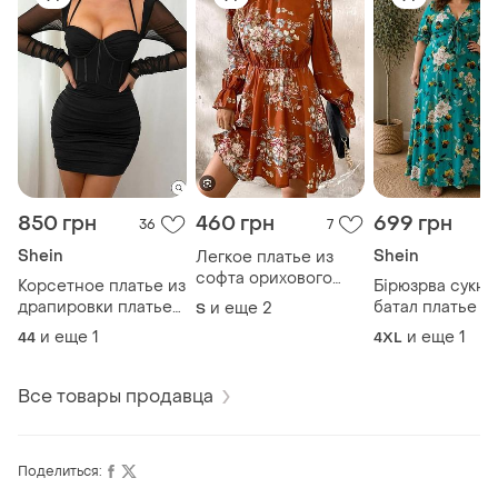
850 грн
460 грн
699 грн
36
7
Shein
Shein
Легкое платье из
софта орихового
Корсетное платье из
Бірюзрва сукня
цвета платья легкое
драпировки платье
батал платье л
и еще
2
S
мины
черное с чашкой
4 хл платье дл
и еще
1
и еще
1
44
4XL
свободного кр
батал
Все товары продавца
Поделиться: