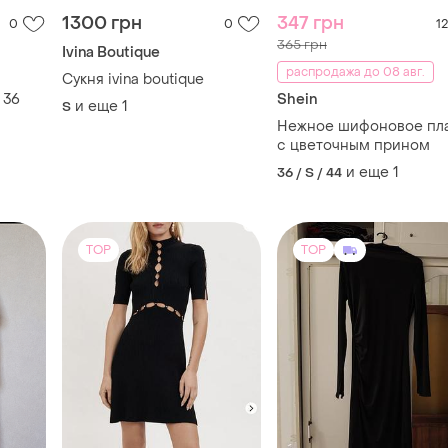
1300 грн
347 грн
0
0
12
365 грн
Ivina Boutique
распродажа до 08 авг.
Сукня ivina boutique
 36
Shein
и еще
1
S
Нежное шифоновое пл
с цветочным прином
и еще
1
36 / S / 44
TOP
TOP