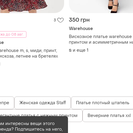
350 грн
3
Warehouse
жа до 08 авг.
Вискозное платье warehouse
принтом и асимметричным н
se
размер s-m
и еще
1
rehouse m, s, миди, принт,
S
искоза, летнее на бретелях
1
епре
Женская одежда Staff
Платье плотный штапель
егантные платья с нежным принтом
Вечерние платья xxl
ам интересны вещи этого
ренда? Подпишитесь на него,
Продан