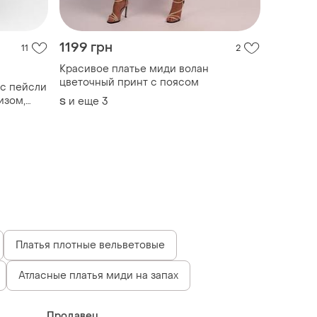
1199 грн
11
2
Красивое платье миди волан
цветочный принт с поясом
 с пейсли
изом,
и еще
3
S
Платья плотные вельветовые
Атласные платья миди на запах
Продавец