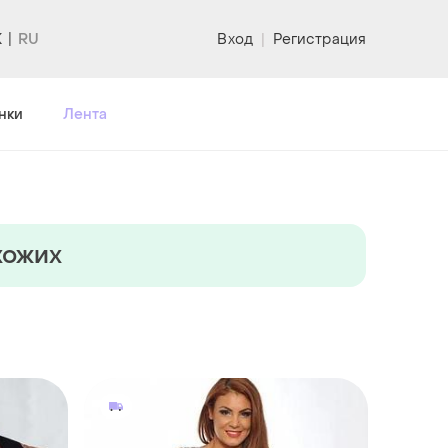
K
Вход
|
Регистрация
нки
Лента
хожих