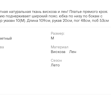
ная натуральная ткань вискоза и лен! Платье прямого кроя;
лию подчеркивает широкий пояс; юбка по низу по бокам с
р указан 10(М). Длина 109см, рукав 20см, пог 48см, поб 53см
Размер:
M
ветный
ава
Материал
Вискоза
Лен
Сезон
Лето