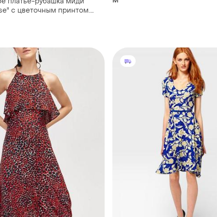
M
е платье-рубашка миди
se" с цветочным принтом.
k10.