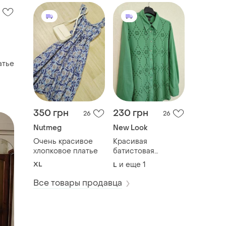
атье
350 грн
230 грн
26
26
Nutmeg
New Look
Очень красивое
Красивая
хлопковое платье
батистовая
рубашка прошва
XL
и еще
1
L
Все товары продавца