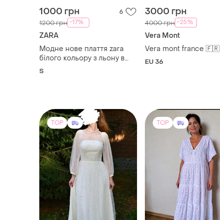
1000 грн
3000 грн
6
-17%
-25%
1200 грн
4000 грн
ZARA
Vera Mont
Модне нове плаття zara
Vera mont france 🇫🇷
білого кольору з льону в
EU 36
розмірі s
S
TOP
TOP