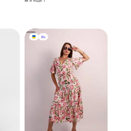
и еще
1
M