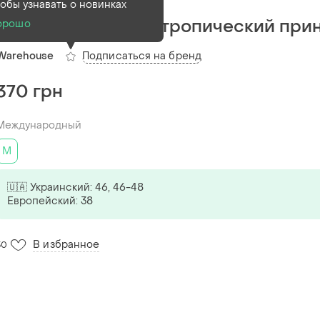
тобы узнавать о новинках
Красивое платье в тропический при
орошо
Подписаться на бренд
Warehouse
370 грн
Международный
M
🇺🇦 Украинский: 46, 46-48
Европейский: 38
В избранное
30