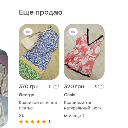
Еще продаю
370 грн
320 грн
11
3
George
Oasis
Красивое льняное
Красивый топ
платье
натуральный шелк
XL
и еще
1
M
(1)