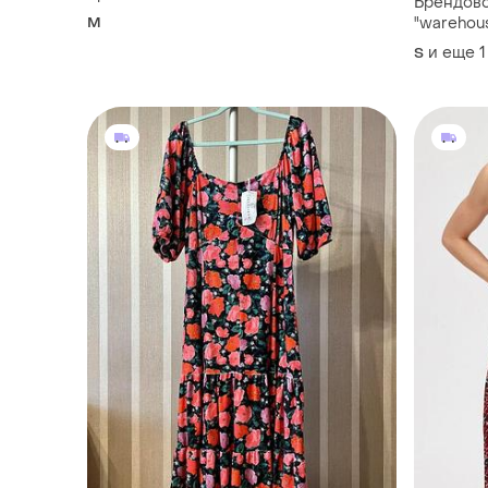
Брендово
M
"warehou
размер u
и еще
1
S