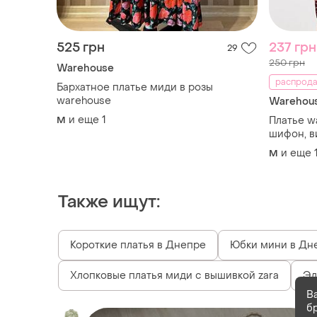
525 грн
237 грн
29
250 грн
Warehouse
распрода
Бархатное платье миди в розы
warehouse
Warehou
и еще
1
M
Платье wa
шифон, в
и еще
M
Также ищут:
Короткие платья в Днепре
Юбки мини в Дн
Хлопковые платья миди с вышивкой zara
Эл
В
б