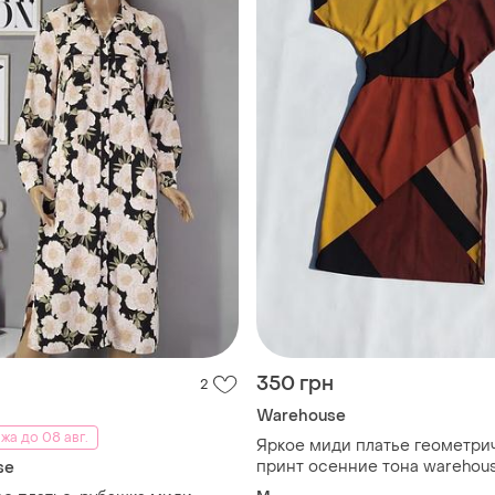
350 грн
2
Warehouse
жа до 08 авг.
Яркое миди платье геометри
принт осенние тона warehou
se