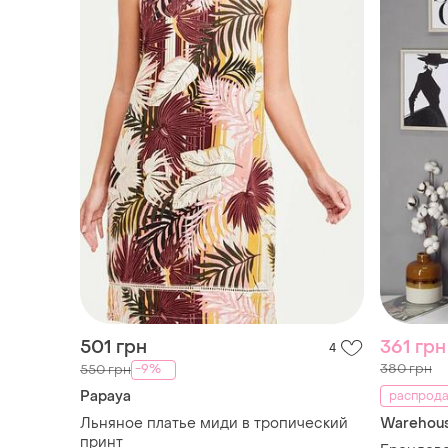
501 грн
361 грн
4
380 грн
-9%
550 грн
Papaya
распрода
Льняное платье миди в тропический
Warehou
принт