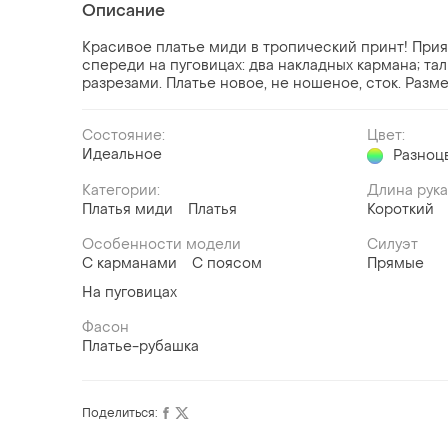
Описание
Красивое платье миди в тропический принт! Прият
спереди на пуговицах: два накладных кармана; та
разрезами. Платье новое, не ношеное, сток. Разме
Состояние:
Цвет:
Идеальное
Разноц
Категории:
Длина рук
Платья миди
Платья
Короткий
Особенности модели
Силуэт
С карманами
С поясом
Прямые
На пуговицах
Фасон
Платье-рубашка
Поделиться: