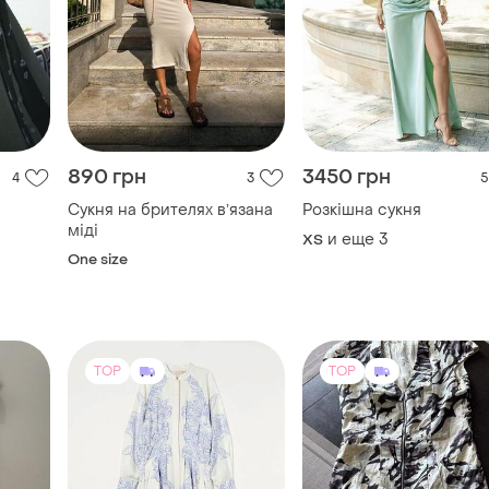
Сукня на брителях вʼязана
Розкішна сукня
міді
и еще
3
ХS
One size
TOP
TOP
2200 грн
400 грн
3
34
2