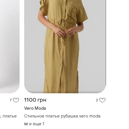
1100 грн
7
2
Vero Moda
, платье
Стильное платье рубашка vero moda
и еще
1
M