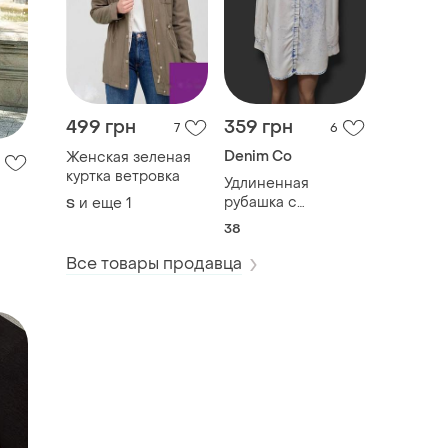
499 грн
359 грн
7
6
Denim Co
Женская зеленая
куртка ветровка
Удлиненная
рубашка с
и еще
1
S
вываренным
38
эффектом
Все товары продавца