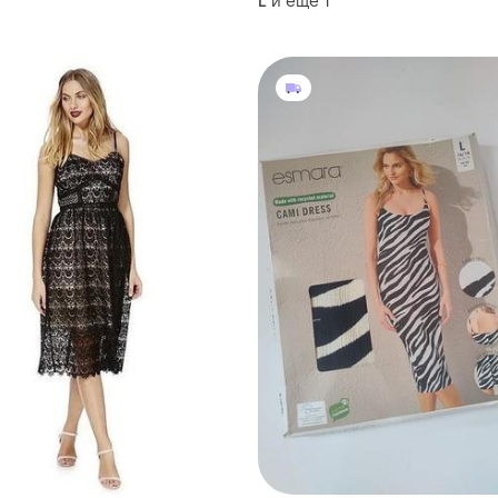
и еще
1
L