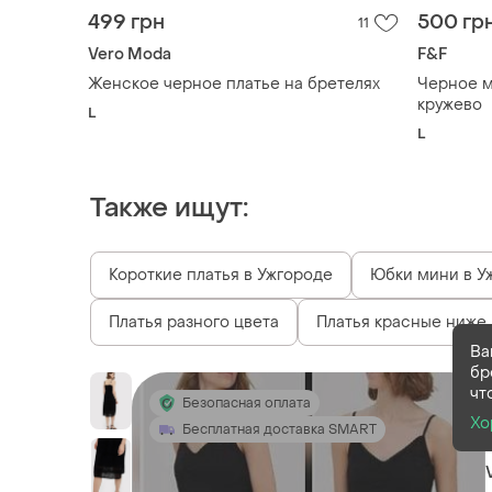
499 грн
500 гр
11
Vero Moda
F&F
Женское черное платье на бретелях
Черное миди п
кружево
L
L
Также ищут:
Короткие платья в Ужгороде
Юбки мини в У
Платья разного цвета
Платья красные ниже
Ва
бр
чт
Безопасная оплата
Хо
Бесплатная доставка SMART