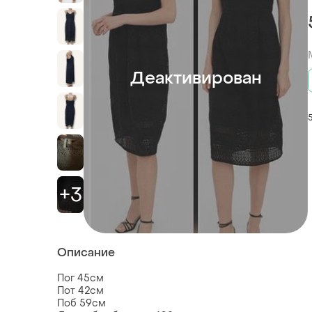
Деактивирован
+3
Описание
Пог 45см
Пот 42см
Поб 59см