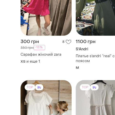
-15%
350 грн
S'Andri
Сарафан жіночий zara
Платье s'andri “real” с
поясом
и еще
1
ХS
M
TOP
TOP
10000 грн
900 грн
5