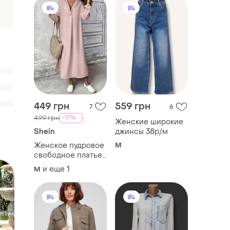
449 грн
559 грн
7
6
-11%
499 грн
Женские широкие
Shein
джинсы 38р/м
Женское пудровое
M
свободное платье
с разрезами
и еще
1
M