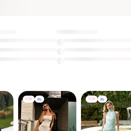
TOP
TOP
890 грн
3450 грн
4
3
5