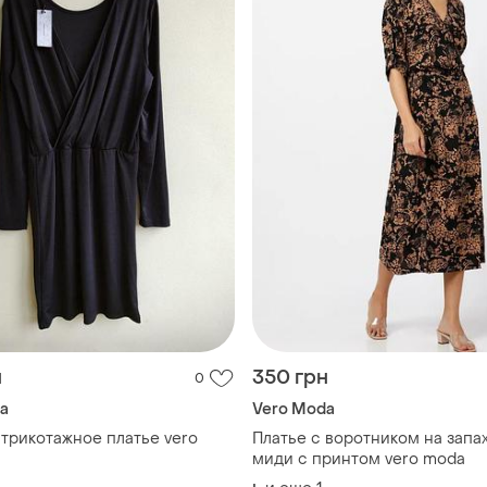
н
350 грн
0
a
Vero Moda
трикотажное платье vero
Платье с воротником на запах
миди с принтом vero moda