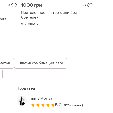
1000 грн
4
0
Приталенное платье миди без
бретелей
mara
и еще
2
S
латья
Платья комбинации Zara
Продавец
mmviktoriya
5.0
(826 оценок)