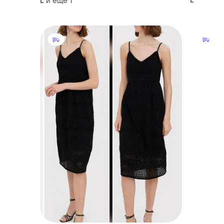
и еще
1
L
L