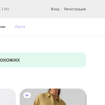
K
Вход
|
Регистрация
нки
Лента
похожих