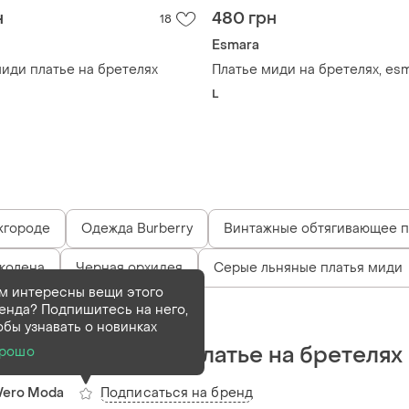
н
480 грн
18
Esmara
латье на бретелях
Платье миди на бретелях, es
L
жгороде
Одежда Burberry
Винтажные обтягивающее п
 колена
Черная орхидея
Серые льняные платья миди
м интересны вещи этого
енда? Подпишитесь на него,
Деактивирован
1 шт
обы узнавать о новинках
Женское черное платье на бретелях
рошо
Подписаться на бренд
Vero Moda