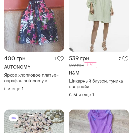
400 грн
539 грн
1
7
-11%
599 грн
AUTONOMY
H&M
Яркое хлопковое платье-
сарафан autonomy в
Шикарный блузон, туника
тропический принт, размер
оверсайз
и еще
1
L
xl (uk 16)
и еще
1
S-M