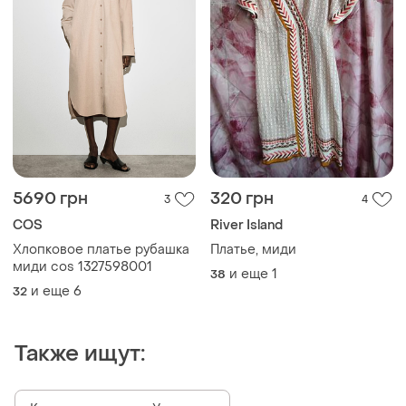
5690 грн
320 грн
3
4
COS
River Island
Хлопковое платье рубашка
Платье, миди
миди cos 1327598001
и еще
1
38
и еще
6
32
Также ищут: