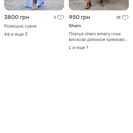
3800 грн
950 грн
3
28
Shein
Розкішна сукня
Платье shein emery rose
и еще
3
ХS
вискоза длинное кремовое
l-xl
и еще
1
L