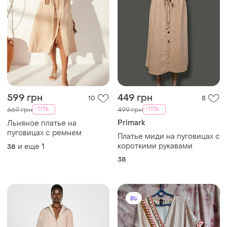
599 грн
449 грн
10
8
-11%
-11%
669 грн
499 грн
Primark
Льняное платье на
пуговицах с ремнем
Платье миди на пуговицах с
короткими рукавами
и еще
1
38
38