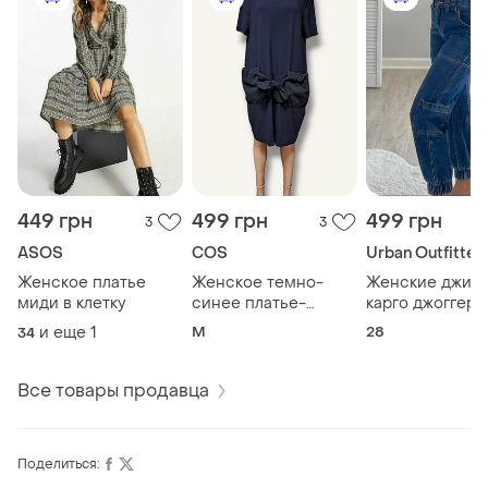
449 грн
499 грн
499 грн
3
3
ASOS
COS
Urban Outfitter
Женское платье
Женское темно-
Женские джин
миди в клетку
синее платье-
карго джоггеры
футболка с
размер
и еще
1
M
28
34
накладными
карманами и
завязками
Все товары продавца
Поделиться: