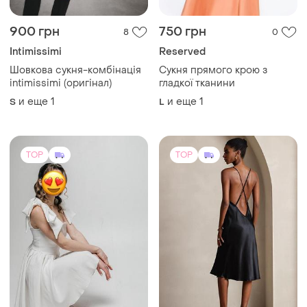
900 грн
750 грн
8
0
Intimissimi
Reserved
Шовкова сукня-комбінація
Сукня прямого крою з
intimissimi (оригінал)
гладкої тканини
и еще
1
и еще
1
S
L
TOP
TOP