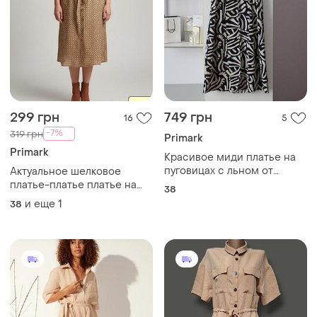
299 грн
749 грн
16
5
-7%
319 грн
Primark
Primark
Красивое миди платье на
пуговицах с льном от
Актуальное шелковое
primark
платье-платье платье на
38
пуговицах
и еще
1
38