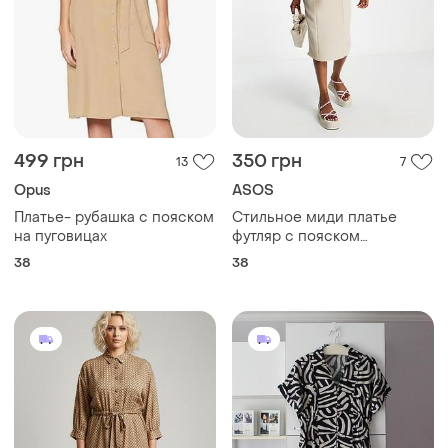
499 грн
350 грн
13
7
Opus
ASOS
Платье- рубашка с пояском
Стильное миди платье
на пуговицах
футляр с пояском
No785/112
38
38