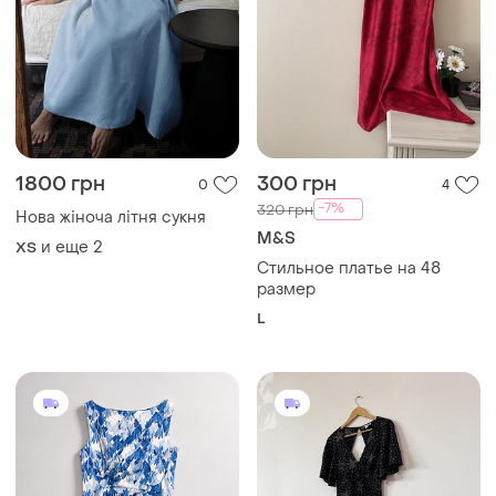
1800 грн
300 грн
0
4
-7%
320 грн
Нова жіноча літня сукня
M&S
и еще
2
ХS
Стильное платье на 48
размер
L