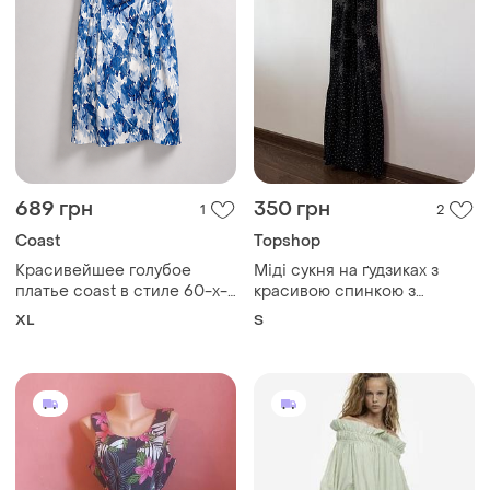
689 грн
350 грн
1
2
Coast
Topshop
Красивейшее голубое
Міді сукня на ґудзиках з
платье coast в стиле 60-х-
красивою спинкою з
xl
натуральної тканини
XL
S
topshop🌿