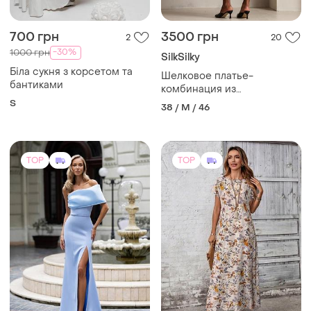
700 грн
3500 грн
2
20
-30%
1000 грн
SilkSilky
Біла сукня з корсетом та
Шелковое платье-
бантиками
комбинация из
натурального шелка с
S
38 / M / 46
открытой спиной и
перекрестными бретелями
TOP
TOP