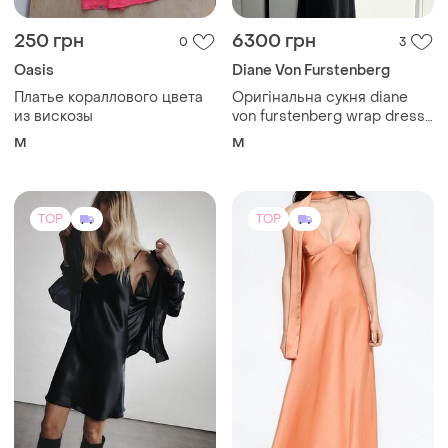
250 грн
6300 грн
0
3
Oasis
Diane Von Furstenberg
Платье кораллового цвета
Оригінальна сукня diane
из вискозы
von furstenberg wrap dress
m
M
M
TOP
TOP