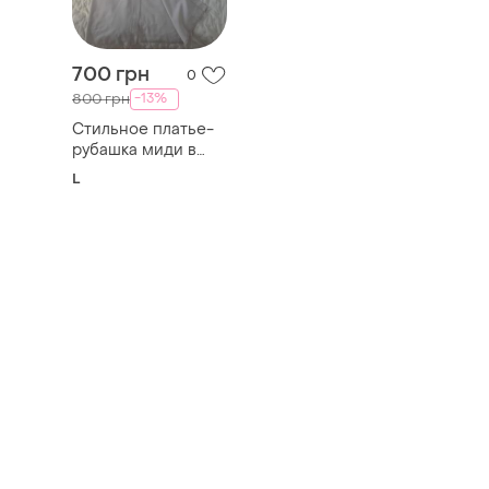
700 грн
0
-13%
800 грн
Стильное платье-
рубашка миди в
стиле сафари /
L
платье миди на
пуговицах