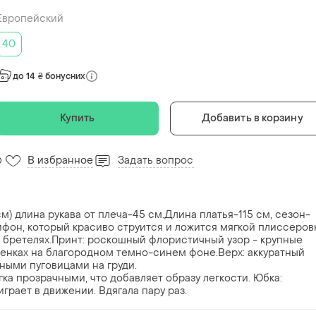
Европейский
40
до 14 ₴ бонусних
Купить
Добавить в корзину
В избранное
Задать вопрос
0
м) длина рукава от плеча-45 см.Длина платья-115 см, сезон-
фон, который красиво струится и ложится мягкой плиссеров
 бретелях.Принт: роскошный флористичный узор - крупные
тенках на благородном темно-синем фоне.Верх: аккуратный
ными пуговицами на груди.
гка прозрачными, что добавляет образу легкости. Юбка:
грает в движении. Вдягала пару раз.