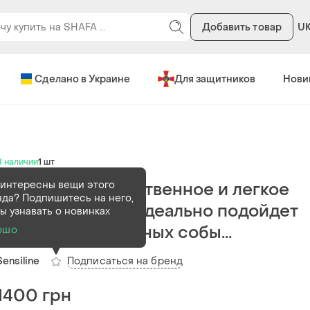
Добавить товар
U
Сделано в Украине
Для защитников
Нови
В наличии
1 шт
 интересны вещи этого
Невероятно женственное и легкое
да? Подпишитесь на него,
платье, которое идеально подойдет
ы узнавать о новинках
как для праздничных собы...
ошо
Подписаться на бренд
Sensiline
1400 грн