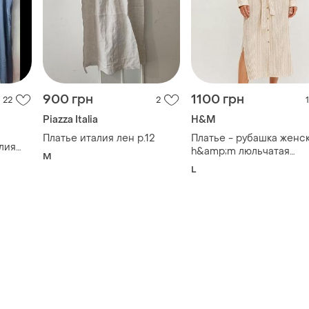
900 грн
1100 грн
22
2
1
Piazza Italia
H&M
Платье италия лен р.12
Платье - рубашка женс
лия
h&amp;m люльчатая
M
длинная миди из
L
натурального льна и хл
l