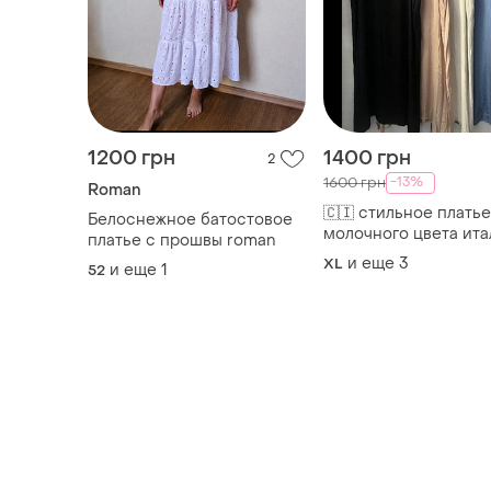
1200 грн
1400 грн
2
-13%
1600 грн
Roman
🇨🇮 стильное платье
Белоснежное батостовое
молочного цвета ита
платье с прошвы roman
🇨🇮
и еще
3
XL
и еще
1
52