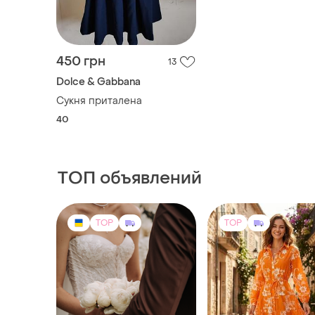
450 грн
13
Dolce & Gabbana
Сукня приталена
40
ТОП объявлений
TOP
TOP