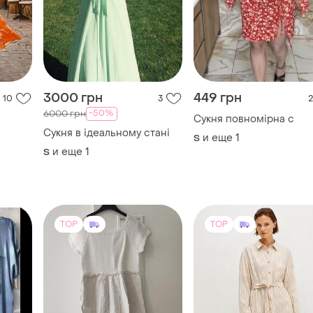
3000 грн
449 грн
10
3
2
-50%
6000 грн
Сукня повномірна с
Сукня в ідеальному стані
и еще
1
S
и еще
1
S
хлопок
TOP
TOP