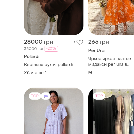
28000 грн
265 грн
7
-20%
35000 грн
Per Una
Pollardi
Яркое яркое платье
мидакси per una в
Весільна сукня pollardi
квиечный принт
M
и еще
1
ХS
натуральный состав 
размер 12/м/46
TOP
TOP