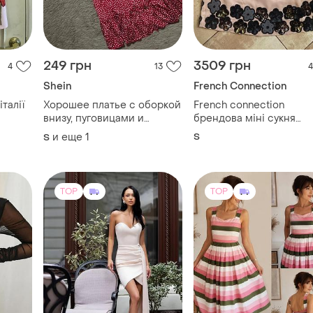
249 грн
3509 грн
4
13
4
Shein
French Connection
італії
Хорошее платье с оборкой
French connection
внизу, пуговицами и
брендова міні сукня
поясом/платье/сарафан
номерна
и еще
1
S
S
TOP
TOP