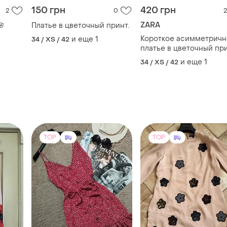
150 грн
420 грн
2
0
2
ZARA
🌸
Платье в цветочный принт.
Короткое асимметричн
и еще
1
34 / XS / 42
платье в цветочный пр
zara
и еще
1
34 / XS / 42
TOP
TOP