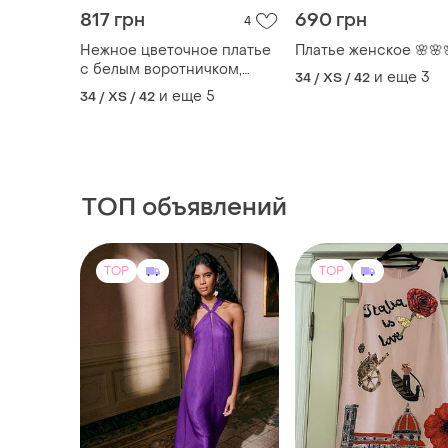
817 грн
690 грн
4
Нежное цветочное платье
Платье женское 🌸🌸
с белым воротничком,
и еще
3
34 / XS / 42
мини платье. цветочное
и еще
5
34 / XS / 42
платье короткое с
бежевым воротничком
ТОП объявлений
TOP
TOP