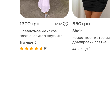
1300 грн
850 грн
1202
Shein
Элегантное женское
платье-свитер паутинка
Корсетное платье из
драпировки платье 
и еще
3
S
с чашкой
(8)
и еще
1
44