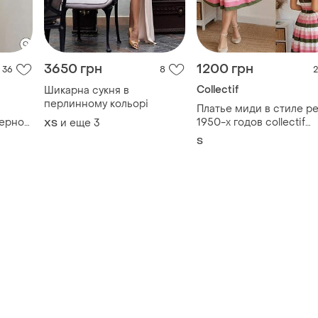
3650 грн
1200 грн
36
8
2
Collectif
Шикарна сукня в
перлинному кольорі
Платье миди в стиле р
черное
1950-х годов collectif
и еще
3
ХS
vintage (lindy bop) - ра
S
s