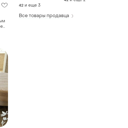
и еще
3
42
Все товары продавца
ным
ое