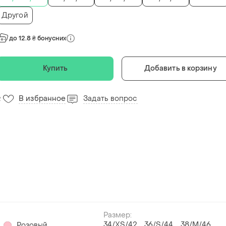
Другой
до 12.8 ₴ бонусних
Купить
Добавить в корзину
В избранное
Задать вопрос
2
Размер:
34/XS/42
36/S/44
38/M/46
Розовый