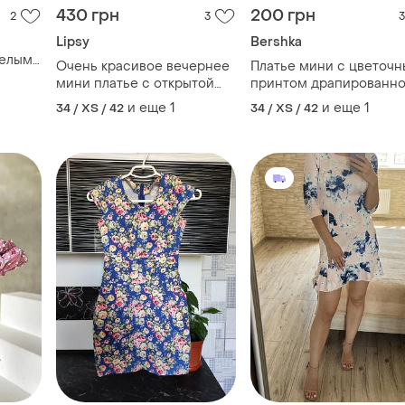
430 грн
200 грн
2
3
3
Lipsy
Bershka
белым
Очень красивое вечернее
Платье мини с цветоч
мини платье с открытой
принтом драпированн
спинкой, с люрексовой
bershka
и еще
1
и еще
1
34 / XS / 42
34 / XS / 42
нитью,