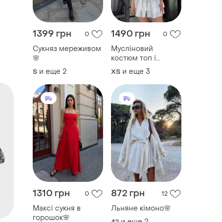
1399 грн
1490 грн
0
0
Сукняз мереживом
Мусліновий
🌸
костюм топ і
спідниця : топ з
и еще
2
и еще
3
S
ХS
обʼємними
рукавами та
двошаровою
спідницею🌸
1310 грн
872 грн
0
12
Максі сукня в
Льняне кімоно🌸
горошок🌸
и еще
2
42