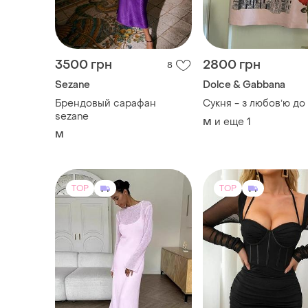
3500 грн
2800 грн
8
Sezane
Dolce & Gabbana
Брендовый сарафан
Сукня - з любовʼю до 
sezane
и еще
1
M
M
TOP
TOP