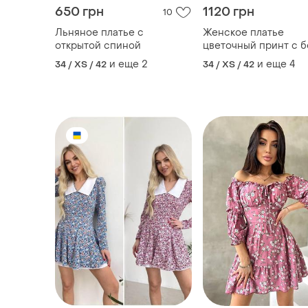
650 грн
1120 грн
10
Льняное платье с
Женское платье
открытой спиной
цветочный принт с 
воротником🌸
и еще
2
и еще
4
34 / XS / 42
34 / XS / 42