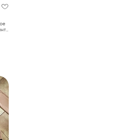
ое
инт