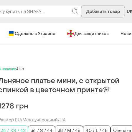
Добавить товар
U
Сделано в Украине
Для защитников
Нови
В наличии
4 шт
Льняное платье мини, с открытой
спинкой в цветочном принте🌸
1278 грн
Размер EU/Международный/UA
34 / XS / 42
36 / S / 44
38 / M / 46
40 / L / 48
One size