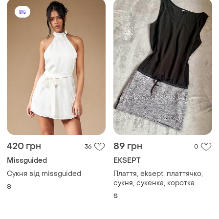
420 грн
89 грн
36
0
Missguided
EKSEPT
Сукня від missguided
Плаття, eksept, платтячко,
сукня, сукенка, коротка
S
сукня
S