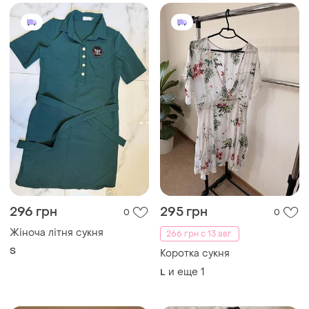
296 грн
295 грн
0
0
Жіноча літня сукня
266 грн с 13 авг.
S
Коротка сукня
и еще
1
L