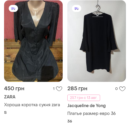
450 грн
285 грн
1
0
ZARA
257 грн с 13 авг.
Хороша коротка сукня zara
Jacqueline de Yong
S
Платье размер евро 36
36