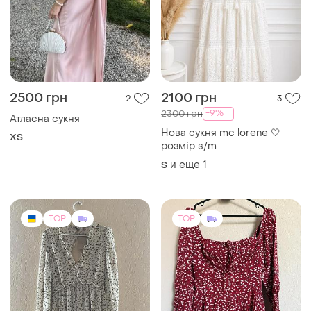
2500 грн
2100 грн
2
3
-9%
2300 грн
Атласна сукня
Нова сукня mc lorene 🤍
ХS
розмір s/m
и еще
1
S
TOP
TOP