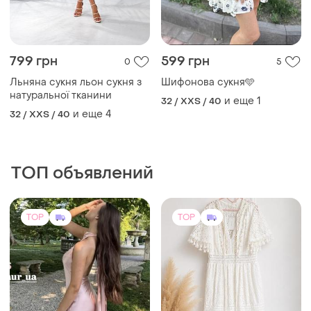
натуральної тканини
и еще
1
32 / XXS / 40
и еще
4
32 / XXS / 40
ТОП объявлений
TOP
TOP