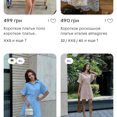
короткое платье
платье италия almagores
спортивное платье с
и еще
7
и еще
1
XХS
32 / XXS / 40
воротничком
2042 грн
1800 грн
1
0
2150 грн
Сукня жіноча
распродажа до 08 авг.
и еще
6
40