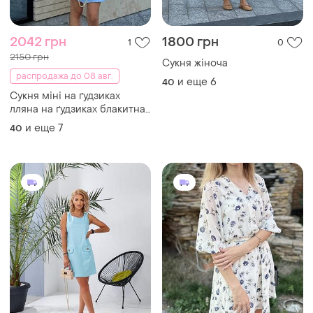
Сукня міні на ґудзиках
лляна на ґудзиках блакитна
бежева плаття коротка
и еще
7
40
799 грн
599 грн
0
5
Льняна сукня льон сукня з
Шифонова сукня🩵