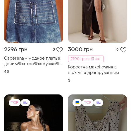
2296 грн
3000 грн
2
9
Саperena - модное платье
2700 грн с 13 авг.
деним💙котон💙камушки💙
Корсетна максі сукня з
пуговки💙бахрома💙
48
пірʼям та драпіруванням
S
TOP
TOP