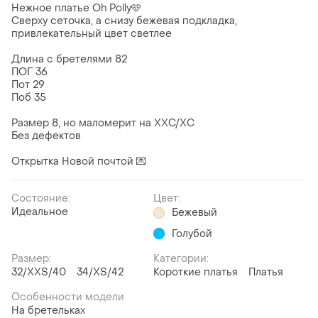
Нежное платье Oh Polly🩵
Сверху сеточка, а снизу бежевая подкладка,
привлекательный цвет светлее
Длина с бретелями 82
ПОГ 36
Пот 29
Поб 35
Размер 8, но маломерит на ХХС/ХС
Без дефектов
Открытка Новой почтой 💌
Состояние:
Цвет:
Идеальное
Бежевый
Голубой
Размер:
Категории:
32/XXS/40
34/XS/42
Короткие платья
Платья
Особенности модели
На бретельках