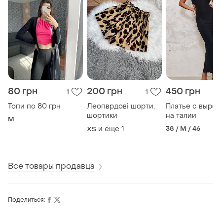
80 грн
200 грн
450 грн
1
1
Топи по 80 грн
Леопврдові шорти,
Платье с выре
шортики
на талии
M
и еще
1
38 / M / 46
ХS
Все товары продавца
Поделиться: