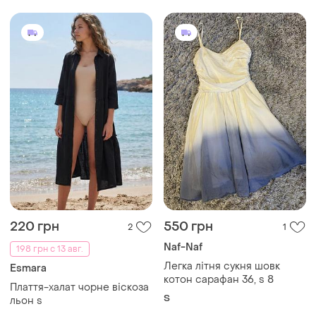
220 грн
550 грн
2
1
Naf-Naf
198 грн с 13 авг.
Легка літня сукня шовк
Esmara
котон сарафан 36, s 8
Плаття-халат чорне віскоза
S
льон s
38
Загружайте приложение