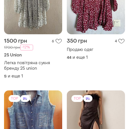
1500 грн
350 грн
6
4
-12%
1700 грн
Продаю одяг
25 Union
и еще
1
44
Легка повітряна сукня
бренду 25 union
и еще
1
S
TOP
TOP