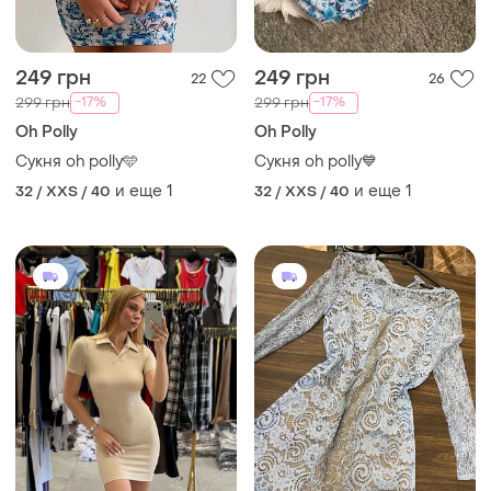
Oh Polly
Oh Polly
Сукня oh polly🩵
Сукня oh polly💙
и еще
1
и еще
1
32 / XXS / 40
32 / XXS / 40
499 грн
490 грн
1
7
Короткое платье поло
Короткое роскошное