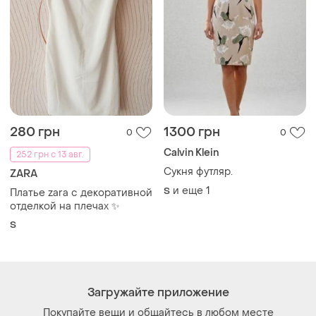
280 грн
1300 грн
0
0
Calvin Klein
252 грн с 13 авг.
Сукня футляр.
ZARA
и еще
1
S
Платье zara с декоративной
отделкой на плечах ✨
S
Загружайте приложение
Покупайте вещи и общайтесь в любом месте