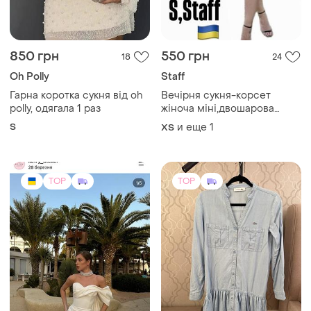
850 грн
550 грн
18
24
Oh Polly
Staff
Гарна коротка сукня від oh
Вечірня сукня-корсет
polly, одягала 1 раз
жіноча міні,двошарова
сукня:верх чорний колір з
S
и еще
1
ХS
білим плісе знизу,спинка-
змійка,,бюстьє на кісточках,
,український бренд staff,s
TOP
TOP