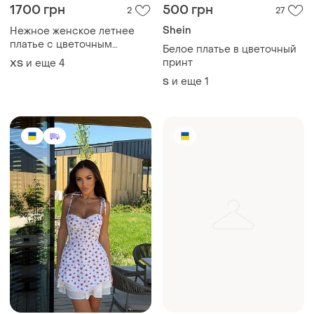
1700 грн
500 грн
2
27
Shein
Нежное женское летнее
платье с цветочным
Белое платье в цветочный
принтом
принт
и еще
4
ХS
и еще
1
S