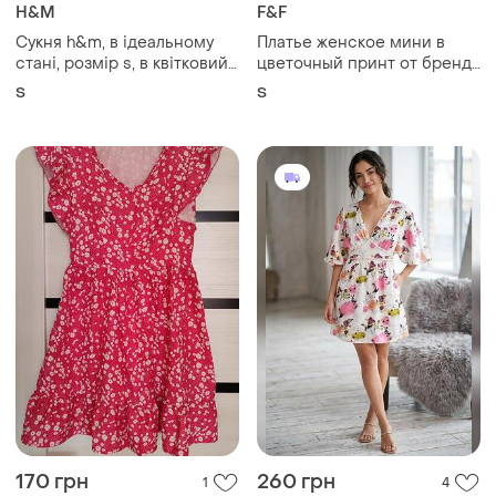
H&M
F&F
Сукня h&m, в ідеальному
Платье женское мини в
стані, розмір s, в квітковий
цветочный принт от бренда
принт
ff s
S
S
170 грн
260 грн
1
4