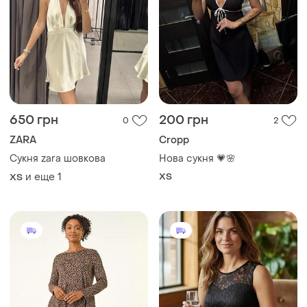
650 грн
200 грн
0
2
ZARA
Cropp
Сукня zara шовкова
Нова сукня 💗🌸
и еще
1
ХS
ХS