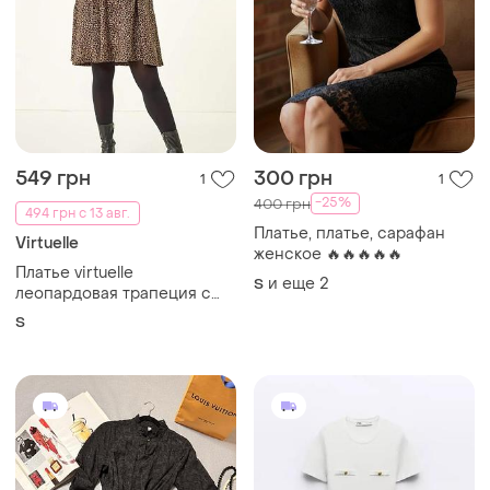
549 грн
300 грн
1
1
-25%
400 грн
494 грн с 13 авг.
Платье, платье, сарафан
Virtuelle
женское 🔥🔥🔥🔥🔥
Платье virtuelle
и еще
2
S
леопардовая трапеция с
карманами, s
S