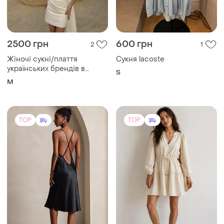
2500 грн
600 грн
2
1
Жіночі сукні/плаття
Сукня lacoste
українських брендів в
S
розмірі м
M
TOP
TOP