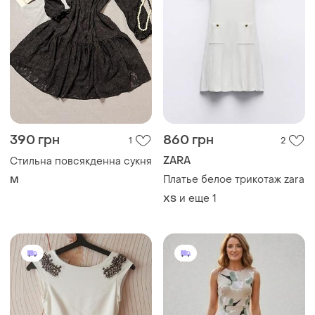
390 грн
860 грн
1
2
ZARA
Стильна повсякденна сукня
Платье белое трикотаж zara
M
и еще
1
ХS