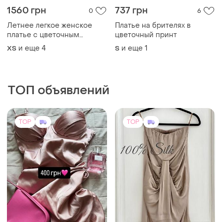
1560 грн
737 грн
0
6
Летнее легкое женское
Платье на брителях в
платье с цветочным
цветочный принт
принтом
и еще
4
и еще
1
ХS
S
ТОП объявлений
TOP
TOP