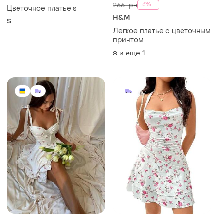
-3%
266 грн
Цветочное платье s
H&M
S
Легкое платье с цветочным
принтом
и еще
1
S