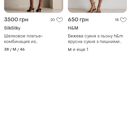
3500 грн
650 грн
20
18
SilkSilky
H&M
Шелковое платье-
Бежева сукня з льону h&m
комбинация из
ярусна сукня з пишними
натурального шелка с
рукавами
38 / M / 46
и еще
1
M
открытой спиной и
перекрестными бретелями