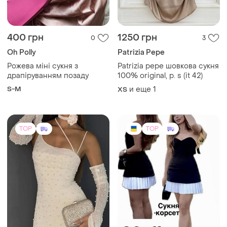
400 грн
1250 грн
0
3
Oh Polly
Patrizia Pepe
Рожева міні сукня з
Patrizia pepe шовкова сукня
драпіруванням позаду
100% original, р. s (it 42)
S-M
и еще
1
ХS
TOP
TOP