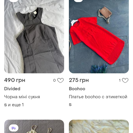
490 грн
275 грн
0
1
Divided
Boohoo
Чорна міні сукня
Платье boohoo с этикеткой
и еще
1
S
S