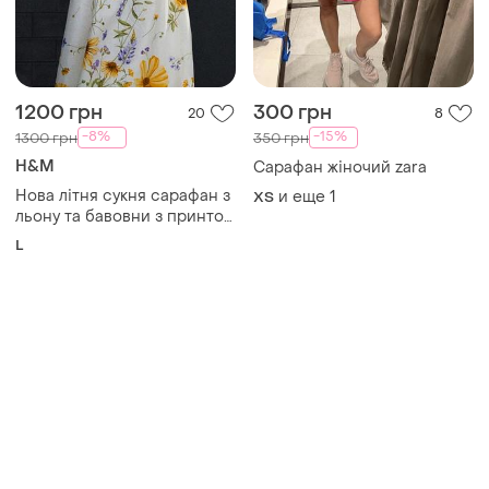
-8%
-15%
1300 грн
350 грн
H&M
Сарафан жіночий zara
Нова літня сукня сарафан з
и еще
1
ХS
льону та бавовни з принтом
польових квітів 🌼 розмір l
L