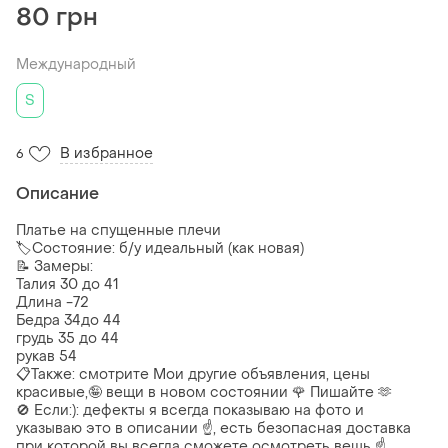
80 грн
Международный
S
В избранное
6
Описание
Платье на спущенные плечи
🏷️Состояние: б/у идеальный (как новая)
📝 Замеры:
Талия 30 до 41
Длина -72
Бедра 34до 44
грудь 35 до 44
рукав 54
📋Также: смотрите Мои другие объявления, цены
красивые,🤪 вещи в новом состоянии 🌹 Пишайте 🫶
🚫 Если:): дефекты я всегда показываю на фото и
указываю это в описании ☝️, есть безопасная доставка
при которой вы всегда сможете осмотреть вещь ☝️