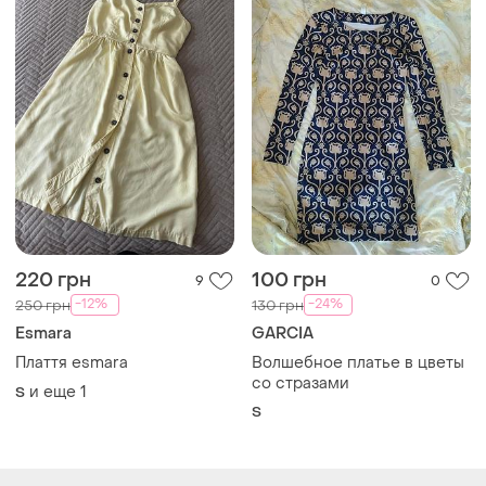
220 грн
100 грн
9
0
-12%
-24%
250 грн
130 грн
Esmara
GARCIA
Плаття esmara
Волшебное платье в цветы
со стразами
и еще
1
S
S
Загружайте приложение
Покупайте вещи и общайтесь в любом месте