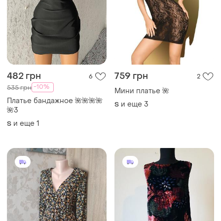
482 грн
759 грн
6
2
-10%
535 грн
Мини платье 🌺
Платье бандажное 🌺🌺🌺🌺
и еще
3
S
🌺3
и еще
1
S