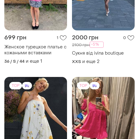
699 грн
2000 грн
1
0
-5%
2100 грн
Женское турецкое платье с
кожаными вставками
Сукня від ivina boutique
и еще
1
36 / S / 44
и еще
2
XХS
TOP
TOP
1200 грн
300 грн
20
8