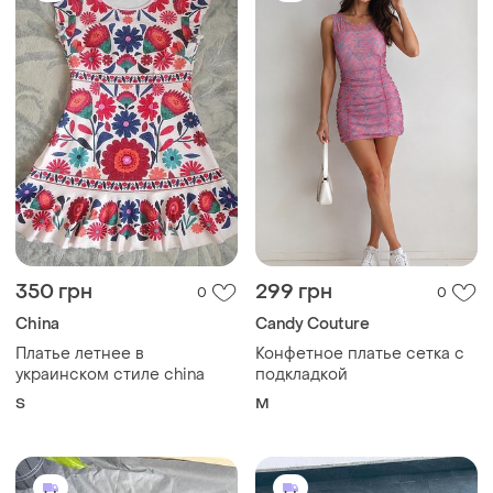
350 грн
299 грн
0
0
China
Candy Couture
Платье летнее в
Конфетное платье сетка с
украинском стиле china
подкладкой
S
M