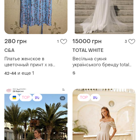
280 грн
15000 грн
1
3
C&A
TOTAL WHITE
Платье женское в
Весільна сукня
цветочный принт x хs
українського бренду total
размер
white
и еще
1
S
42-44
TOP
TOP