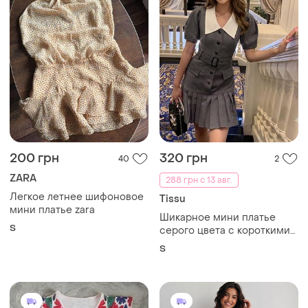
200 грн
320 грн
40
2
ZARA
288 грн с 13 авг.
Легкое летнее шифоновое
Tissu
мини платье zara
Шикарное мини платье
S
серого цвета с короткими
рукавами, белым
S
воротником и
плиссированным низом в
стиле преппи