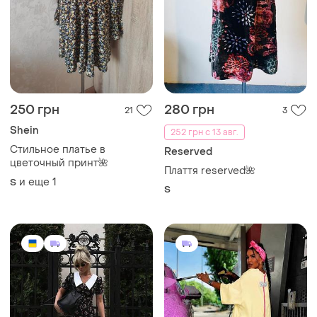
250 грн
280 грн
21
3
Shein
252 грн с 13 авг.
Стильное платье в
Reserved
цветочный принт🌺
Плаття reserved🌺
и еще
1
S
S