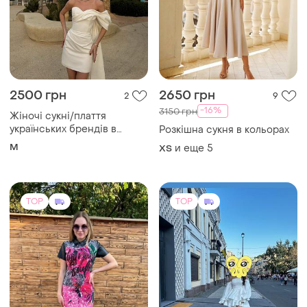
2500 грн
2650 грн
2
9
-16%
3150 грн
Жіночі сукні/плаття
українських брендів в
Розкішна сукня в кольорах
розмірі м
M
и еще
5
ХS
TOP
TOP