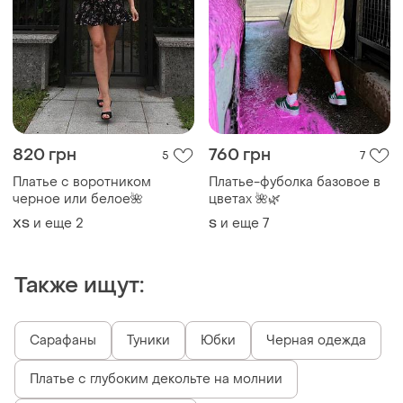
820 грн
760 грн
5
7
Платье с воротником
Платье-фуболка базовое в
черное или белое🌺
цветах 🌺🌿
и еще
2
и еще
7
ХS
S
Также ищут:
Сарафаны
Туники
Юбки
Черная одежда
Платье с глубоким декольте на молнии