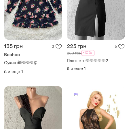
135 грн
225 грн
2
6
-10%
250 грн
Boohoo
Платье т 🌺🌺🌺🌺🌺2
Сукня 🛍🌺🌺🌺👗
и еще
1
S
и еще
1
S